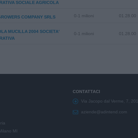
RATIVA SOCIALE AGRICOLA
0-1 milioni
01.28.00
GROWERS COMPANY SRLS
LA MUCILLA 2004 SOCIETA'
0-1 milioni
01.28.00
RATIVA
CONTATTACI
Via Jacopo dal Verme, 7, 20
aziende@adintend.com
ria
Milano MI