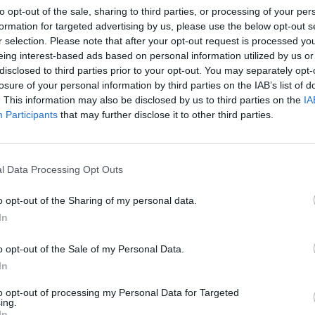
RATIVA AGRICOLA MONTANA
2-5 milioni
01.28.00
to opt-out of the sale, sharing to third parties, or processing of your per
 OFFICINALI E PRODOTTI
formation for targeted advertising by us, please use the below opt-out s
r selection. Please note that after your opt-out request is processed y
2-5 milioni
01.28.00
R SOCIETA' AGRICOLA SRL
eing interest-based ads based on personal information utilized by us or
disclosed to third parties prior to your opt-out. You may separately opt-
A' AGRICOLA M.M. GROUP
losure of your personal information by third parties on the IAB’s list of
5-10 milioni
01.28.00
. This information may also be disclosed by us to third parties on the
IA
Participants
that may further disclose it to other third parties.
0-1 milioni
01.28.00
TIGROW S.R.L.
1-2 milioni
01.28.00
BIA S.R.L. AGRICOLA
l Data Processing Opt Outs
ANO E SPEZIE DI SARDEGNA
o opt-out of the Sharing of my personal data.
0-1 milioni
01.28.00
A' AGRICOLA
In
1-2 milioni
01.28.00
LIFE SRL SOCIETA' AGRICOLA
o opt-out of the Sale of my Personal Data.
In
AI SOCIETA' AGRICOLA A
1-2 milioni
01.28.00
to opt-out of processing my Personal Data for Targeted
SABILITA' LIMITATA
ing.
In