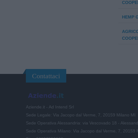
COOPE
HEMP 
AGRICO
COOPE
Contattaci
Aziende.it - Ad Intend Srl
Sede Legale: Via Jacopo dal Verme, 7, 20159 Milano MI
Sede Operativa Alessandria: via Vescovado 18 - Alessand
Sede Operativa Milano: Via Jacopo dal Verme, 7, 20159 