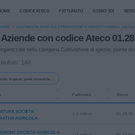
HOME
CODICE ATECO
FATTURATO
CODICI SDI
SERVI
GORIE
COLTIVAZIONI AGRICOLE E PRODUZIONE DI PRODOTTI ANIMALI, CACCIA 
Aziende con codice Ateco 01.28
a organizzate nella categoria Coltivazione di spezie, piante 
isultati: 144
zione di spezie, piante aromatiche e
farmaceutiche
a
Fatturato
Ateco
ATURA SOCIETA'
1-2 milioni
01.28.00
RATIVA AGRICOLA
EMONT SOCIETA' AGRICOLA
1-2 milioni
01.28.00