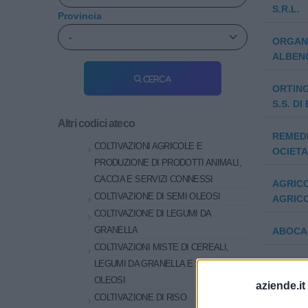
S.R.L.
Provincia
ORGAN
ALBENG
Cerca
ORTING
S.S. D
Altri codici ateco
REMEDI
COLTIVAZIONI AGRICOLE E
OCIETA
PRODUZIONE DI PRODOTTI ANIMALI,
CACCIA E SERVIZI CONNESSI
AGRICO
COLTIVAZIONE DI SEMI OLEOSI
AGRIC
COLTIVAZIONE DI LEGUMI DA
GRANELLA
ABOCA 
COLTIVAZIONI MISTE DI CEREALI,
ARTEMIS
LEGUMI DA GRANELLA E SEMI
responsa
OLEOSI
aziende.it
COLTIVAZIONE DI RISO