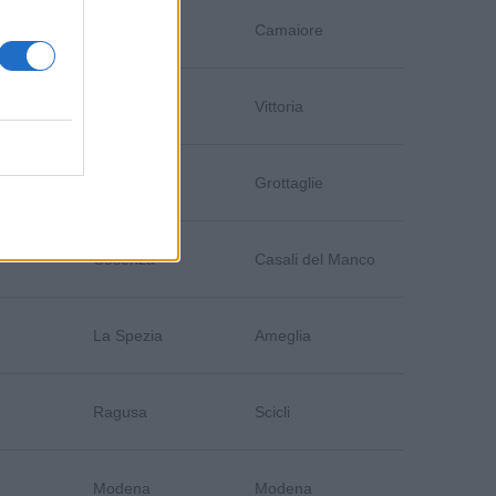
Lucca
Camaiore
Ragusa
Vittoria
Taranto
Grottaglie
Cosenza
Casali del Manco
La Spezia
Ameglia
Ragusa
Scicli
Modena
Modena