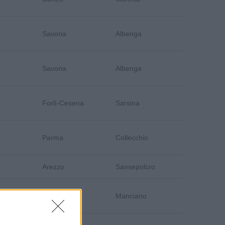
Savona
Albenga
Savona
Albenga
Forlì-Cesena
Sarsina
Parma
Collecchio
Arezzo
Sansepolcro
Grosseto
Manciano