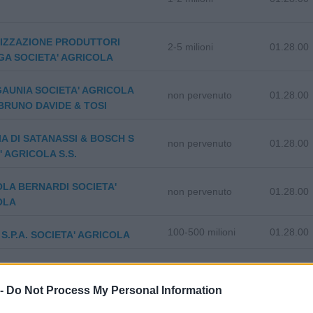
IZZAZIONE PRODUTTORI
2-5 milioni
01.28.00
A SOCIETA' AGRICOLA
AUNIA SOCIETA' AGRICOLA
non pervenuto
01.28.00
I BRUNO DAVIDE & TOSI
A DI SATANASSI & BOSCH S
non pervenuto
01.28.00
' AGRICOLA S.S.
LA BERNARDI SOCIETA'
non pervenuto
01.28.00
OLA
100-500 milioni
01.28.00
S.P.A. SOCIETA' AGRICOLA
IA Societa' agricola a
0-1 milioni
01.28.00
bilita' limitata
 -
Do Not Process My Personal Information