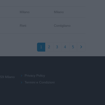
Milano
Milano
Rieti
Contigliano
1
2
3
4
5
Privacy Policy
159 Milano
Termini e Condizioni