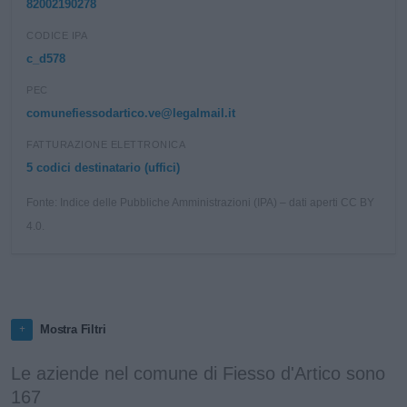
82002190278
CODICE IPA
c_d578
PEC
comunefiessodartico.ve@legalmail.it
FATTURAZIONE ELETTRONICA
5 codici destinatario (uffici)
Fonte: Indice delle Pubbliche Amministrazioni (IPA) – dati aperti CC BY
4.0.
Mostra Filtri
Le aziende nel comune di Fiesso d'Artico sono
167