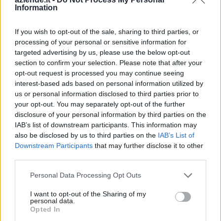
Information
POLETTO GIRMO
- SPEDIZIONI E
10-25 milioni
Fiesso d'Artico
If you wish to opt-out of the sale, sharing to third parties, or
TRASPORTI
processing of your personal or sensitive information for
INTERNAZIONALI
targeted advertising by us, please use the below opt-out
section to confirm your selection. Please note that after your
ITALBORDI SRL -
opt-out request is processed you may continue seeing
5-10 milioni
Fiesso d'Artico
SOCIETA'
interest-based ads based on personal information utilized by
UNIPERSONALE -
us or personal information disclosed to third parties prior to
your opt-out. You may separately opt-out of the further
CALZATURIFICIO
disclosure of your personal information by third parties on the
1-2 milioni
Fiesso d'Artico
DONNA CAROLINA
IAB’s list of downstream participants. This information may
S.R.L.
also be disclosed by us to third parties on the
IAB’s List of
Downstream Participants
that may further disclose it to other
FIORDALISO
0-1 milioni
Fiesso d'Artico
third parties.
S.R.L.
Personal Data Processing Opt Outs
10-25 milioni
Fiesso d'Artico
EURASIA S.R.L.
I want to opt-out of the Sharing of my
personal data.
PAN. E PAST.
Opted In
non pervenuto
Fiesso d'Artico
F.LLI FIAMINGO