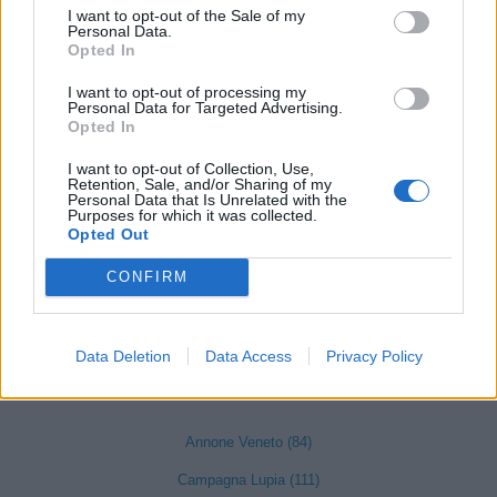
S.N.C.
I want to opt-out of the Sale of my
Personal Data.
Opted In
MANUFACTURE
DES
I want to opt-out of processing my
100-500 milioni
Fiesso d'Artico
ACCESSOIRES
Personal Data for Targeted Advertising.
Opted In
LOUIS VUITTON
S.R.L.
I want to opt-out of Collection, Use,
Retention, Sale, and/or Sharing of my
Personal Data that Is Unrelated with the
Purposes for which it was collected.
1
2
3
4
5
Opted Out
CONFIRM
Visualizza tutti i comuni della
Data Deletion
Data Access
Privacy Policy
provincia di Venezia
Annone Veneto (84)
Campagna Lupia (111)