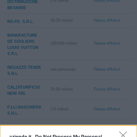
2-5 milioni
Fiesso d'Artico
DISTRIBUZIONE
BEVANDE
10-25 milioni
Fiesso d'Artico
RO.PE. S.R.L.
MANUFACTURE
DE SOULIERS
100-500 milioni
Fiesso d'Artico
LOUIS VUITTON
S.R.L.
REGAZZO TENDE
non pervenuto
Fiesso d'Artico
S.R.L.
CALZATURIFICIO
25-50 milioni
Fiesso d'Artico
NERI SRL
F.LLI BASCHIERA
2-5 milioni
Fiesso d'Artico
S.R.L.
FUSTELLIFICIO
1-2 milioni
Fiesso d'Artico
RIVIERA S.R.L.
aziende.it -
Do Not Process My Personal