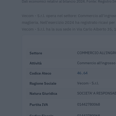
Dati economici relativi al bilancio 2024. Fonte: Registro 
Vecom - S.r.l. opera nel settore: Commercio all'ingros
maglieria. Nell'esercizio 2024 ha registrato ricavi p
Vecom - S.r.l. ha la sua sede in Via Carlo Alberto 35,
Settore
COMMERCIO ALL'INGRO
Attività
Commercio all'ingrosso d
Codice Ateco
46.64
Ragione Sociale
Vecom - S.r.l.
Natura Giuridica
SOCIETA' A RESPONSAB
Partita IVA
01442780068
Codice Fiscale
01442780068