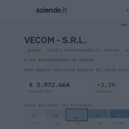
HOME
VECOM - S.R.L.
SOCIETA' A RESPONSABILITA' LIMITATA
A
ATTIVA
P.IVA 01442780068
REA AL-161933
Sede legale: Via Carlo Alberto 35, 15121 Ales
€ 2.072.664
+3,3%
Fatturato 2024
Variazione
SCALA NAZIONALE DEL FATTURATO
F1
F2
F4
F5
F3
0-1M
1-2M
2-5M
5-10M
10-25M