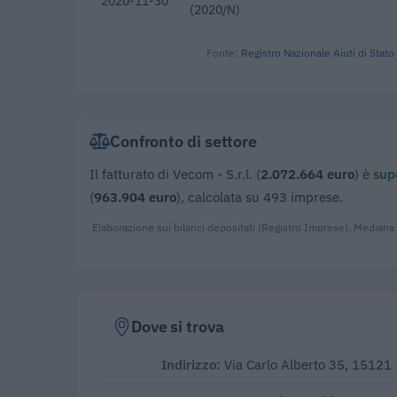
2020-11-30
(2020/N)
Fonte:
Registro Nazionale Aiuti di Stato
Confronto di settore
Il fatturato di Vecom - S.r.l. (
2.072.664 euro
) è
supe
(
963.904 euro
), calcolata su 493 imprese.
Elaborazione sui bilanci depositati (Registro Imprese). Mediana
Dove si trova
Indirizzo:
Via Carlo Alberto 35, 15121