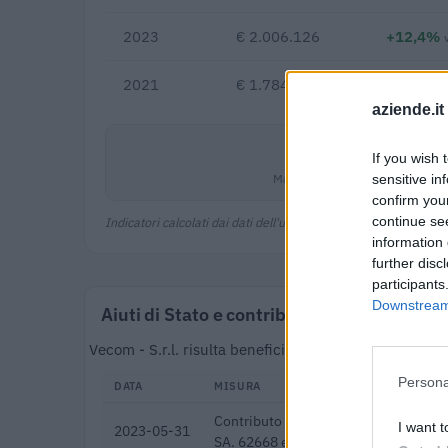
2023
€ 2.006.126
+12,4%
2021
€ 1.784.305
aziende.it
2,6%
If you wish 
Margine netto
sensitive in
confirm you
continue se
Indicatori calcolati dai dati dell'ultimo bilancio disponibile.
information 
further disc
participants
Downstream 
Aiuti di Stato e contributi pubblici
Vecom - S.r.l. risulta beneficiaria di 8 aiuti o contr
Persona
DATA
MISURA
Contributo a fondo perduto [e modific
I want t
2023-05-31
SA. 62668 e decisione C(2022) 171 f