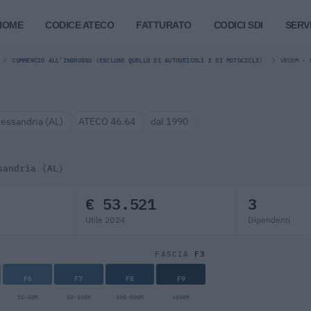
HOME
CODICE ATECO
FATTURATO
CODICI SDI
SERVI
COMMERCIO ALL'INGROSSO (ESCLUSO QUELLO DI AUTOVEICOLI E DI MOTOCICLI)
VECOM - 
lessandria (AL)
ATECO 46.64
dal 1990
sandria (AL)
€ 53.521
3
Utile 2024
Dipendenti
F3
FASCIA
F6
F7
F8
F9
25-50M
50-100M
100-500M
>500M