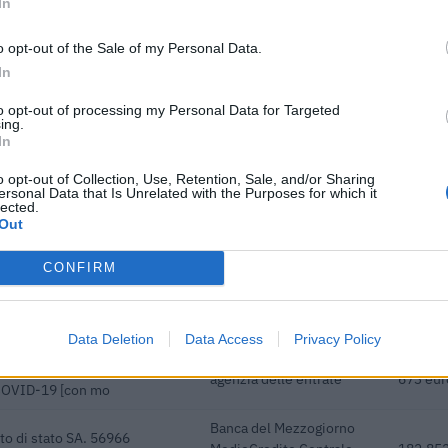
In
dottati a seguito della crisi
agenzia delle entrate
2.129 e
o opt-out of the Sale of my Personal Data.
 COVID-19 [con mo
In
i previdenziali per aziende
inps
349 eur
to opt-out of processing my Personal Data for Targeted
ssa integrazione
ing.
In
i previdenziali per aziende
inps
2.041 e
ssa integrazione
o opt-out of Collection, Use, Retention, Sale, and/or Sharing
ersonal Data that Is Unrelated with the Purposes for which it
lected.
LA SEZIONE SPECIALE DI
Banca del Mezzogiorno
Out
-LEGGE DEL 17 MARZO 2020
MedioCredito Centrale
30.000 
S.p.A.
CONFIRM
LA SEZIONE SPECIALE DI
Banca del Mezzogiorno
-LEGGE DEL 17 MARZO 2020
MedioCredito Centrale
62.071 
S.p.A.
Data Deletion
Data Access
Privacy Policy
dottati a seguito della crisi
agenzia delle entrate
673 eur
 COVID-19 [con mo
Banca del Mezzogiorno
o di stato SA. 56966