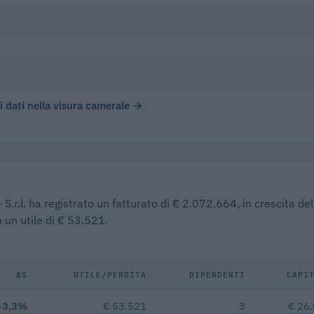
 i dati nella visura camerale →
S.r.l. ha registrato un fatturato di € 2.072.664, in crescita de
 un utile di € 53.521.
Δ%
UTILE/PERDITA
DIPENDENTI
CAPI
+3,3%
€ 53.521
3
€ 26