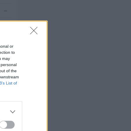
—
—
sonal or
ection to
ou may
 personal
out of the
 downstream
B’s List of
O
uro