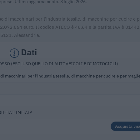
Imprese. Ultimo aggiornamento: 8 luglio 2026.
so di macchinari per l'industria tessile, di macchine per cucire e p
er 2.072.664 euro. Il codice ATECO è 46.64 e la partita IVA è 014
 15121, Alessandria.
Dati
SSO (ESCLUSO QUELLO DI AUTOVEICOLI E DI MOTOCICLI)
i macchinari per l'industria tessile, di macchine per cucire e per maglie
ILITA' LIMITATA
Acquista vis