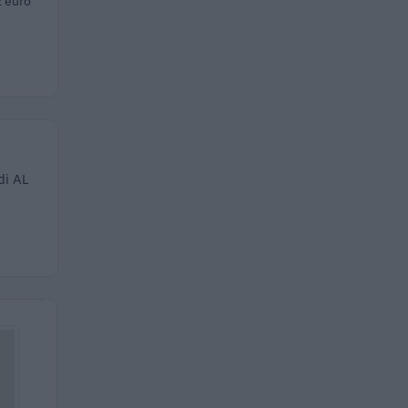
 euro
di AL