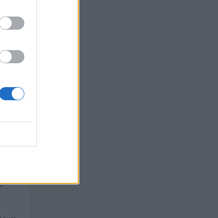
uro
o
uro
euro
euro
o