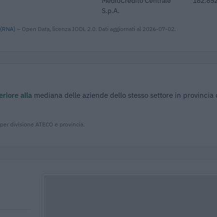
MedioCredito Centrale
182.852
S.p.A.
 (RNA)
– Open Data, licenza IODL 2.0. Dati aggiornati al 2026-07-02.
riore alla
mediana delle aziende dello stesso settore in provincia 
 per divisione ATECO e provincia.