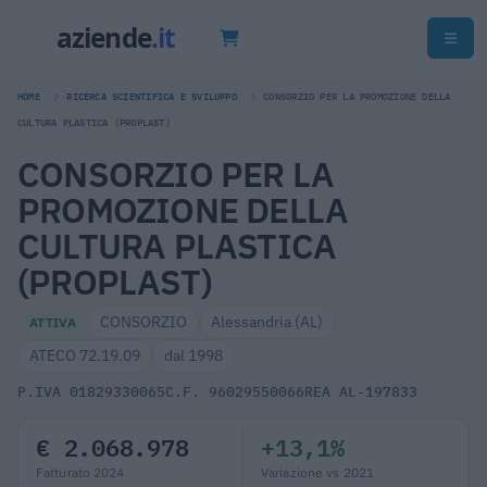
HOME
RICERCA SCIENTIFICA E SVILUPPO
CONSORZIO PER LA PROMOZIONE DELLA
CULTURA PLASTICA (PROPLAST)
CONSORZIO PER LA
PROMOZIONE DELLA
CULTURA PLASTICA
(PROPLAST)
CONSORZIO
Alessandria (AL)
ATTIVA
ATECO 72.19.09
dal 1998
P.IVA 01829330065
C.F. 96029550066
REA AL-197833
€ 2.068.978
+13,1%
Fatturato 2024
Variazione vs 2021