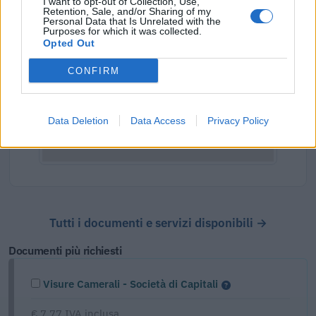
I want to opt-out of Collection, Use,
Retention, Sale, and/or Sharing of my
Personal Data that Is Unrelated with the
Purposes for which it was collected.
Opted Out
CONFIRM
Data Deletion
Data Access
Privacy Policy
Tutti i documenti e servizi disponibili →
Documenti più richiesti
Visure Camerali - Società di Capitali
€ 7,77 IVA inclusa