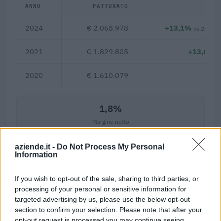
ANNO
FATTURATO
Δ%
2024
€ 2.068.978
+13,1%
vs 2021
2021
€ 1.829.805
+13,6%
2020
€ 1.610.079
—
1,8%
Margine netto
Indicatori calcolati dai dati dell'ultimo bilancio disponibile.
aziende.it -
Do Not Process My Personal
Information
If you wish to opt-out of the sale, sharing to third parties, or
Confronto di settore
processing of your personal or sensitive information for
targeted advertising by us, please use the below opt-out
Il fatturato di Consorzio Per La Promozione Della Cultura
section to confirm your selection. Please note that after your
Plastica (proplast) (
2.068.978 euro
) è
superiore alla
opt-out request is processed you may continue seeing