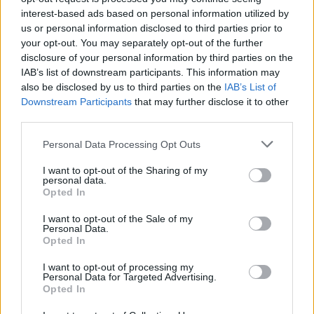
interest-based ads based on personal information utilized by
mediana delle aziende dello stesso settore in Italia
us or personal information disclosed to third parties prior to
(
166.476 euro
), calcolata su 3.370 imprese.
your opt-out. You may separately opt-out of the further
disclosure of your personal information by third parties on the
Elaborazione sui bilanci depositati (Registro Imprese). Mediana per
divisione ATECO a livello nazionale.
IAB’s list of downstream participants. This information may
also be disclosed by us to third parties on the
IAB’s List of
Downstream Participants
that may further disclose it to other
third parties.
Personal Data Processing Opt Outs
Dove si trova
I want to opt-out of the Sharing of my
Indirizzo:
Via Roberto Di Ferro 86, 15122
personal data.
Opted In
Comune:
Alessandria
I want to opt-out of the Sale of my
Personal Data.
Provincia:
Alessandria
Opted In
Regione:
Piemonte
I want to opt-out of processing my
Personal Data for Targeted Advertising.
Opted In