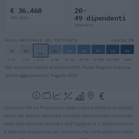
€ 36.468
20-
49 dipendenti
Utile 2024
Dipendenti
F3
SCALA NAZIONALE DEL FATTURATO
FASCIA
F1
F2
F4
F5
F6
F7
F8
F9
F3
0-1M
1-2M
2-5M
5-10M
10-25M
25-50M
50-100M
100-500M
>500M
Dati economici relativi al bilancio 2024. Fonte: Registro Imprese.
Ultimo aggiornamento: 9 agosto 2025.
Consorzio Per La Promozione Della Cultura Plastica (proplast)
opera nel settore: Ricerca e sviluppo sperimentale nel campo
delle altre scienze naturali e dell'ingegneria. L'ultimo bilancio
d'esercizio disponibile per Consorzio Per La Promozione Della