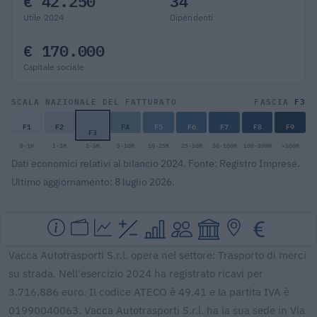
€ 42.250
34
Utile 2024
Dipendenti
€ 170.000
Capitale sociale
F3
SCALA NAZIONALE DEL FATTURATO
FASCIA
F1
F2
F4
F5
F6
F7
F8
F9
F3
0-1M
1-2M
2-5M
5-10M
10-25M
25-50M
50-100M
100-500M
>500M
Dati economici relativi al bilancio 2024. Fonte: Registro Imprese.
Ultimo aggiornamento: 8 luglio 2026.
Vacca Autotrasporti S.r.l. opera nel settore: Trasporto di merci
su strada. Nell'esercizio 2024 ha registrato ricavi per
3.716.886 euro. Il codice ATECO è 49.41 e la partita IVA è
01990040063. Vacca Autotrasporti S.r.l. ha la sua sede in Via