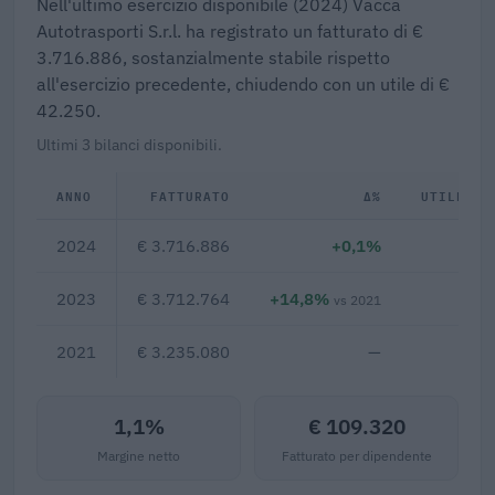
Nell'ultimo esercizio disponibile (2024) Vacca
Autotrasporti S.r.l. ha registrato un fatturato di €
3.716.886, sostanzialmente stabile rispetto
all'esercizio precedente, chiudendo con un utile di €
42.250.
Ultimi 3 bilanci disponibili.
ANNO
FATTURATO
Δ%
UTILE/PE
2024
€ 3.716.886
+0,1%
€ 4
2023
€ 3.712.764
+14,8%
€ 1
vs 2021
2021
€ 3.235.080
—
1,1%
€ 109.320
Margine netto
Fatturato per dipendente