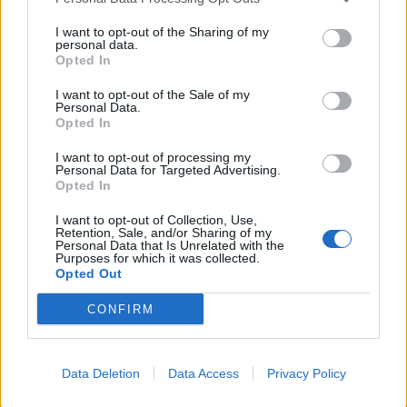
2024-05-09
Nuova Sabatini - Finanziamenti per l'acquisto di
I want to opt-out of the Sharing of my
personal data.
nuovi macchinari, impianti e attrezzature da parte delle
Opted In
piccole e medi
Ministero delle Imprese e del Made in Italy -
I want to opt-out of the Sale of my
Dipartimento per le politiche per
Personal Data.
Opted In
11.576 euro
I want to opt-out of processing my
2024-04-23
Personal Data for Targeted Advertising.
Fondo di garanzia per le piccole e medie imprese
Opted In
Banca del Mezzogiorno MedioCredito Centrale S.p.A.
I want to opt-out of Collection, Use,
120.000 euro
Retention, Sale, and/or Sharing of my
Personal Data that Is Unrelated with the
Purposes for which it was collected.
2023-11-29
Opted Out
Regolamento per i fondi interprofessionali per la
formazione continua per la concessioni di aiuti di stato
CONFIRM
esentati ai s
FONDIMPRESA
5.410 euro
Data Deletion
Data Access
Privacy Policy
2023-10-13