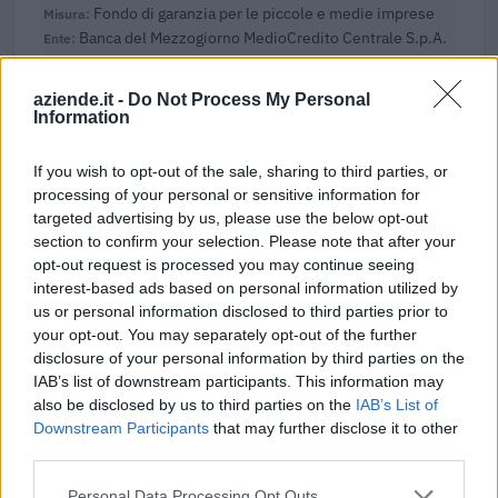
Fondo di garanzia per le piccole e medie imprese
Banca del Mezzogiorno MedioCredito Centrale S.p.A.
36.000 euro
aziende.it -
Do Not Process My Personal
2024-09-10
Information
Fondo di garanzia per le piccole e medie imprese
Banca del Mezzogiorno MedioCredito Centrale S.p.A.
If you wish to opt-out of the sale, sharing to third parties, or
108.000 euro
processing of your personal or sensitive information for
targeted advertising by us, please use the below opt-out
2024-09-10
section to confirm your selection. Please note that after your
Fondo di garanzia per le piccole e medie imprese
opt-out request is processed you may continue seeing
Banca del Mezzogiorno MedioCredito Centrale S.p.A.
interest-based ads based on personal information utilized by
16.000 euro
us or personal information disclosed to third parties prior to
your opt-out. You may separately opt-out of the further
2024-06-18
disclosure of your personal information by third parties on the
Credito d'imposta autotrasporto merci per conto di
IAB’s list of downstream participants. This information may
terzi - luglio 2022
also be disclosed by us to third parties on the
IAB’s List of
Ministero delle Infrastrutture e della Mobilità
Downstream Participants
that may further disclose it to other
Sostenibili - Direzione General
third parties.
3.082 euro
Personal Data Processing Opt Outs