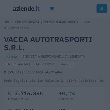
HOME
TRASPORTO TERRESTRE E TRASPORTO MEDIANTE CONDOTTE
VACCA
AUTOTRASPORTI S.R.L.
VACCA AUTOTRASPORTI
S.R.L.
SOCIETA' A RESPONSABILITA' LIMITATA
ATTIVA
Occimiano (AL)
ATECO 49.41
dal 2003
P.IVA 01990040063
REA AL-216964
Sede legale: Via San Valerio 3, 15040 Occimiano (AL)
€ 3.716.886
+0,1%
Fatturato 2024
Variazione