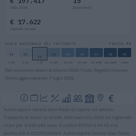
€ 197.417
15
Utile 2024
Dipendenti
€ 17.622
Capitale sociale
F3
SCALA NAZIONALE DEL FATTURATO
FASCIA
F1
F2
F4
F5
F6
F7
F8
F9
F3
0-1M
1-2M
2-5M
5-10M
10-25M
25-50M
50-100M
100-500M
>500M
Dati economici relativi al bilancio 2024. Fonte: Registro Imprese.
Ultimo aggiornamento: 7 luglio 2026.
Autotrasporti Carena Gian Paolo Srl opera nel settore:
Trasporto di merci su strada. Nell'esercizio 2024 ha registrato
ricavi per 4.540.685 euro. Il codice ATECO è 49.41 e la
partita IVA è 02329160069. Autotrasporti Carena Gian Paolo