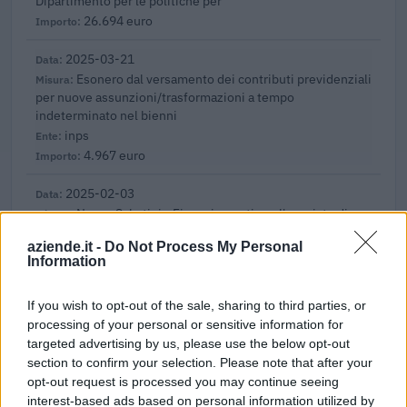
Dipartimento per le politiche per
26.694 euro
2025-03-21
Esonero dal versamento dei contributi previdenziali
per nuove assunzioni/trasformazioni a tempo
indeterminato nel bienni
inps
4.967 euro
2025-02-03
Nuova Sabatini - Finanziamenti per l'acquisto di
nuovi macchinari, impianti e attrezzature da parte delle
aziende.it -
Do Not Process My Personal
piccole e medi
Information
Ministero delle Imprese e del Made in Italy -
Dipartimento per le politiche per
If you wish to opt-out of the sale, sharing to third parties, or
9.106 euro
processing of your personal or sensitive information for
targeted advertising by us, please use the below opt-out
2025-02-03
section to confirm your selection. Please note that after your
Esonero dal versamento dei contributi previdenziali
opt-out request is processed you may continue seeing
per l'assunzione di giovani lavoratori ( art. 1 comma 10-15
interest-based ads based on personal information utilized by
L. 178/