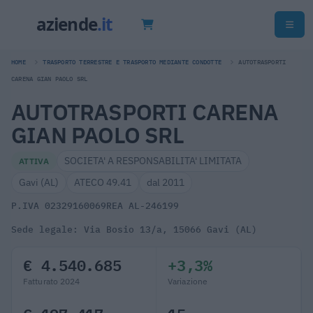
HOME
TRASPORTO TERRESTRE E TRASPORTO MEDIANTE CONDOTTE
AUTOTRASPORTI
CARENA GIAN PAOLO SRL
AUTOTRASPORTI CARENA
GIAN PAOLO SRL
SOCIETA' A RESPONSABILITA' LIMITATA
ATTIVA
Gavi (AL)
ATECO 49.41
dal 2011
P.IVA 02329160069
REA AL-246199
Sede legale: Via Bosio 13/a, 15066 Gavi (AL)
€ 4.540.685
+3,3%
Fatturato 2024
Variazione