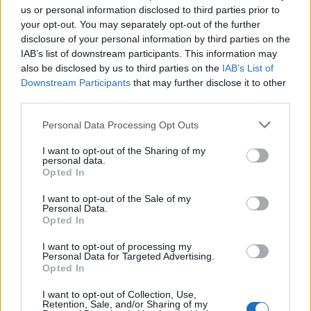
us or personal information disclosed to third parties prior to
inps
your opt-out. You may separately opt-out of the further
1.466 euro
disclosure of your personal information by third parties on the
IAB’s list of downstream participants. This information may
2025-01-25
also be disclosed by us to third parties on the
IAB’s List of
Esonero dal versamento dei contributi previdenziali
Downstream Participants
that may further disclose it to other
per nuove assunzioni/trasformazioni a tempo
third parties.
indeterminato nel bienni
inps
Personal Data Processing Opt Outs
6.000 euro
I want to opt-out of the Sharing of my
2024-09-30
personal data.
Opted In
Agevolazioni IRAP per l’incremento e la
stabilizzazione dei rapporti di lavoro
I want to opt-out of the Sale of my
Agenzia delle entrate
Personal Data.
51.752 euro
Opted In
I want to opt-out of processing my
2024-09-04
Personal Data for Targeted Advertising.
Nuova Sabatini - Finanziamenti per l'acquisto di
Opted In
nuovi macchinari, impianti e attrezzature da parte delle
piccole e medi
I want to opt-out of Collection, Use,
Retention, Sale, and/or Sharing of my
Ministero delle Imprese e del Made in Italy -