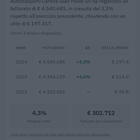
Autotrasporti Carena Gian Paolo Srl ha registrato un
fatturato di € 4.540.685, in crescita del 3,3%
rispetto all'esercizio precedente, chiudendo con un
utile di € 197.417.
Ultimi 3 bilanci disponibili.
ANNO
FATTURATO
Δ%
UTILE/PERDITA
2024
€ 4.540.685
+3,3%
€ 197.417
2023
€ 4.394.129
+4,6%
€ 214.015
2022
€ 4.202.552
—
€ 95.934
4,3%
€ 302.712
Margine netto
Fatturato per dipendente
Indicatori calcolati dai dati dell'ultimo bilancio disponibile.