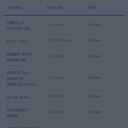
Azienda
Fatturato
Città
VINELLI E
0-1 milioni
Bolzano
SCOTTO SRL
100-500 milioni
Bolzano
P.A.C. S.P.A.
PRIMO - RUPP
1-2 milioni
Bolzano
ITALIA SRL
CORTE PILA
2-5 milioni
Bolzano
SOCIETA'
AGRICOLA S.R.L.
2-5 milioni
Bolzano
S.C.M. S.R.L.
TECHNOLIT -
1-2 milioni
Bolzano
GMBH