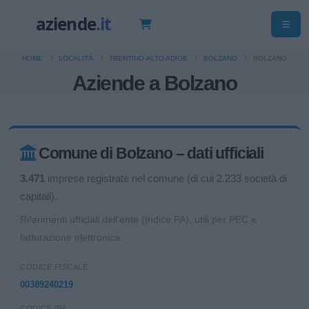
HOME
LOCALITÀ
TRENTINO-ALTO ADIGE
BOLZANO
BOLZANO
Aziende a Bolzano
Comune di Bolzano – dati ufficiali
3.471
imprese registrate nel comune (di cui 2.233 società di
capitali).
Riferimenti ufficiali dell'ente (Indice PA), utili per PEC e
fatturazione elettronica.
CODICE FISCALE
00389240219
CODICE IPA