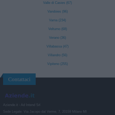
Valle di Casies (67)
Vandoies (96)
Varna (234)
Velturno (68)
Verano (36)
Villabassa (47)
Villandro (56)
Vipiteno (255)
Contattaci
Aziende.it - Ad Intend Srl
Sede Legale: Via Jacopo dal Verme, 7, 20159 Milano MI