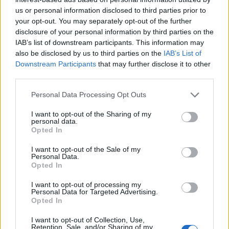
Campo Tures (196)
us or personal information disclosed to third parties prior to
your opt-out. You may separately opt-out of the further
Cornedo all'Isarco (109)
disclosure of your personal information by third parties on the
IAB’s list of downstream participants. This information may
Castelbello-Ciardes (31)
also be disclosed by us to third parties on the
IAB’s List of
Castelrotto (319)
Downstream Participants
that may further disclose it to other
third parties.
Chienes (86)
Personal Data Processing Opt Outs
Chiusa (120)
Cortaccia sulla strada del vino (44)
I want to opt-out of the Sharing of my
personal data.
Cortina sulla strada del vino (17)
Opted In
Corvara in Badia (178)
I want to opt-out of the Sale of my
Personal Data.
Curon Venosta (93)
Opted In
Dobbiaco (141)
I want to opt-out of processing my
Personal Data for Targeted Advertising.
Egna (203)
Opted In
I want to opt-out of Collection, Use,
Retention, Sale, and/or Sharing of my
Falzes (61)