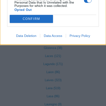
Personal Data that Is Unrelated with the
Purposes for which it was collected.
Fiè allo Sciliar (115)
Opted Out
Fortezza (16)
CONFIRM
Funes (53)
Gais (65)
Data Deletion
Data Access
Privacy Policy
Gargazzone (58)
Glorenza (38)
Laces (121)
Lagundo (171)
Laion (86)
Laives (323)
Lana (519)
Lasa (86)
Lauregno (9)