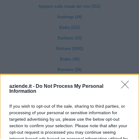
Appiano sulla strada del vino (552)
Avelengo (44)
Badia (263)
Barbiano (53)
Bolzano (5082)
Braies (40)
Brennero (58)
Bressanone (824)
aziende.it -
Do Not Process My Personal
Information
Bronzolo (39)
Brunico (832)
If you wish to opt-out of the sale, sharing to third parties, or
Caines (11)
processing of your personal or sensitive information for
targeted advertising by us, please use the below opt-out
Caldaro sulla strada del vino (264)
section to confirm your selection. Please note that after your
opt-out request is processed you may continue seeing
Campo di Trens (103)
interest-based ads based on personal information utilized by