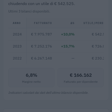
chiudendo con un utile di € 542.525.
Ultimi 3 bilanci disponibili.
ANNO
FATTURATO
Δ%
UTILE/PERDITA
2024
€ 7.975.787
+10,0%
€ 542.525
2023
€ 7.252.176
+15,7%
€ 726.052
2022
€ 6.267.148
—
€ 230.205
6,8%
€ 166.162
Margine netto
Fatturato per dipendente
Indicatori calcolati dai dati dell'ultimo bilancio disponibile.