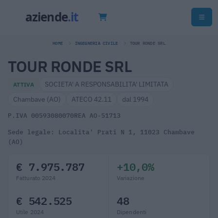
HOME
INGEGNERIA CIVILE
TOUR RONDE SRL
TOUR RONDE SRL
SOCIETA' A RESPONSABILITA' LIMITATA
ATTIVA
Chambave (AO)
ATECO 42.11
dal 1994
P.IVA 00593080070
REA AO-51713
Sede legale: Localita' Prati N 1, 11023 Chambave
(AO)
€ 7.975.787
+10,0%
Fatturato 2024
Variazione
€ 542.525
48
Utile 2024
Dipendenti