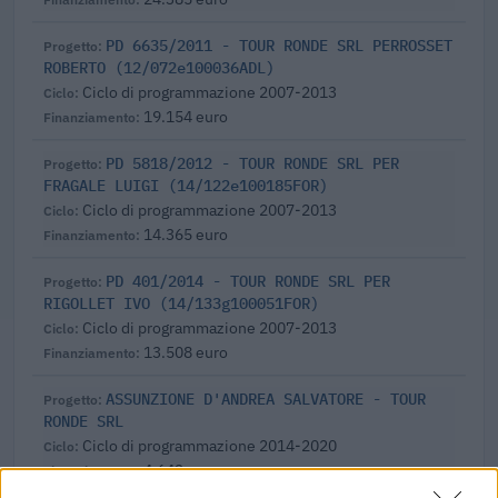
PD 6635/2011 - TOUR RONDE SRL PERROSSET
ROBERTO (12/072e100036ADL)
Ciclo di programmazione 2007-2013
19.154 euro
PD 5818/2012 - TOUR RONDE SRL PER
FRAGALE LUIGI (14/122e100185FOR)
Ciclo di programmazione 2007-2013
14.365 euro
PD 401/2014 - TOUR RONDE SRL PER
RIGOLLET IVO (14/133g100051FOR)
Ciclo di programmazione 2007-2013
13.508 euro
ASSUNZIONE D'ANDREA SALVATORE - TOUR
RONDE SRL
Ciclo di programmazione 2014-2020
4.643 euro