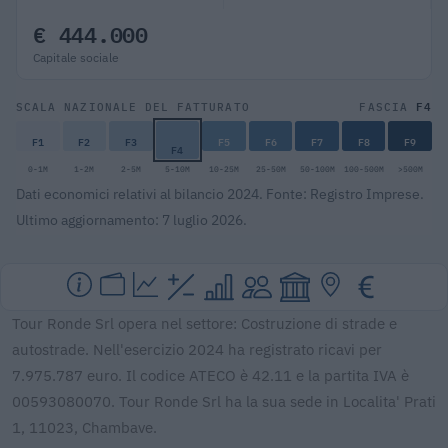
€ 444.000
Capitale sociale
F4
SCALA NAZIONALE DEL FATTURATO
FASCIA
F1
F2
F3
F5
F6
F7
F8
F9
F4
0-1M
1-2M
2-5M
5-10M
10-25M
25-50M
50-100M
100-500M
>500M
Dati economici relativi al bilancio 2024. Fonte: Registro Imprese.
Ultimo aggiornamento: 7 luglio 2026.
Tour Ronde Srl opera nel settore: Costruzione di strade e
autostrade. Nell'esercizio 2024 ha registrato ricavi per
7.975.787 euro. Il codice ATECO è 42.11 e la partita IVA è
00593080070. Tour Ronde Srl ha la sua sede in Localita' Prati
1, 11023, Chambave.