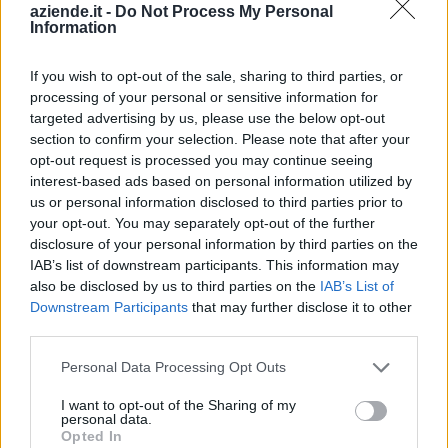
aziende.it -
Do Not Process My Personal
ASSUNZIONE SCARDINO FILIPPO - TOUR
Information
RONDE SRL
Ciclo di programmazione 2014-2020
If you wish to opt-out of the sale, sharing to third parties, or
3.533 euro
processing of your personal or sensitive information for
targeted advertising by us, please use the below opt-out
ASSUNZIONE MESSELOD ANDREA - TOUR RONDE
section to confirm your selection. Please note that after your
SRL
opt-out request is processed you may continue seeing
Ciclo di programmazione 2014-2020
interest-based ads based on personal information utilized by
2.778 euro
us or personal information disclosed to third parties prior to
your opt-out. You may separately opt-out of the further
ASSUNZIONE SARTEUR BAGNOD RENE' - TOUR
disclosure of your personal information by third parties on the
RONDE SRL
IAB’s list of downstream participants. This information may
Ciclo di programmazione 2014-2020
also be disclosed by us to third parties on the
IAB’s List of
2.288 euro
Downstream Participants
that may further disclose it to other
third parties.
ASSUNZIONE SARTEUR BAGNOD ERICK - TOUR
RONDE SRL
Personal Data Processing Opt Outs
Ciclo di programmazione 2014-2020
2.288 euro
I want to opt-out of the Sharing of my
personal data.
Opted In
ASSUNZIONE AMARI GIORGIO - TOUR RONDE