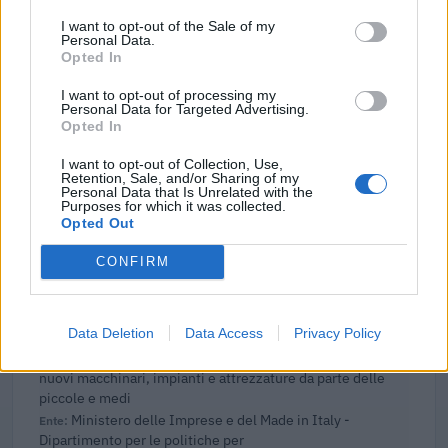
SRL
I want to opt-out of the Sale of my
Ciclo di programmazione 2014-2020
Personal Data.
1.533 euro
Opted In
I want to opt-out of processing my
Fonte:
OpenCoesione
(Open Data, licenza CC BY 4.0). Ogni progetto e'
Personal Data for Targeted Advertising.
verificabile sul portale OpenCoesione. Dati aggiornati al 2026-08-02.
Opted In
I want to opt-out of Collection, Use,
Retention, Sale, and/or Sharing of my
Personal Data that Is Unrelated with the
Purposes for which it was collected.
Aiuti di Stato e contributi pubblici
Opted Out
Tour Ronde Srl risulta beneficiaria di 44 aiuti o contributi
CONFIRM
pubblici per un totale di almeno 3.547.198 euro (2020–
2025).
Data Deletion
Data Access
Privacy Policy
2025-04-08
Nuova Sabatini - Finanziamenti per l'acquisto di
nuovi macchinari, impianti e attrezzature da parte delle
piccole e medi
Ministero delle Imprese e del Made in Italy -
Dipartimento per le politiche per