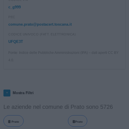
c_g999
PEC
comune.prato@postacert.toscana.it
CODICE UNIVOCO (FATT. ELETTRONICA)
UFQE3T
Fonte: Indice delle Pubbliche Amministrazioni (IPA) – dati aperti CC BY
4.0.
Mostra Filtri
Le aziende nel comune di Prato sono 5726
Prato
Prato