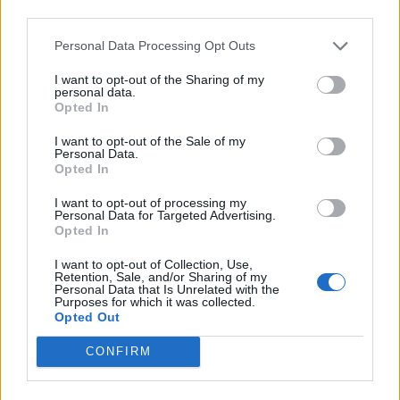
R.C. PROJECT
third parties.
0-1 milioni
Prato
S.R.L.
Personal Data Processing Opt Outs
PRIMAVERA
5-10 milioni
Prato
I want to opt-out of the Sharing of my
S.R.L.
personal data.
Opted In
5-10 milioni
Prato
ECOLAT SRL
I want to opt-out of the Sale of my
Personal Data.
ELLE FASHION
Opted In
SOCIETA' A
5-10 milioni
Prato
RESPONSABILITA'
I want to opt-out of processing my
Personal Data for Targeted Advertising.
LIMITATA
Opted In
0-1 milioni
Prato
CAP MOVE S.R.L.
I want to opt-out of Collection, Use,
Retention, Sale, and/or Sharing of my
Personal Data that Is Unrelated with the
GIADIL
Purposes for which it was collected.
2-5 milioni
Prato
Opted Out
CONSULTING
S.R.L.
CONFIRM
1-2 milioni
Prato
TEXTUS S.R.L.