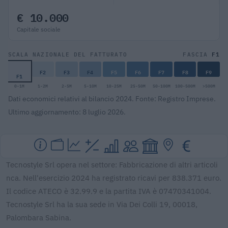
€ 10.000
Capitale sociale
F1
SCALA NAZIONALE DEL FATTURATO
FASCIA
F2
F3
F4
F5
F6
F7
F8
F9
F1
0-1M
1-2M
2-5M
5-10M
10-25M
25-50M
50-100M
100-500M
>500M
Dati economici relativi al bilancio 2024. Fonte: Registro Imprese.
Ultimo aggiornamento: 8 luglio 2026.
Tecnostyle Srl opera nel settore: Fabbricazione di altri articoli
nca. Nell'esercizio 2024 ha registrato ricavi per 838.371 euro.
Il codice ATECO è 32.99.9 e la partita IVA è 07470341004.
Tecnostyle Srl ha la sua sede in Via Dei Colli 19, 00018,
Palombara Sabina.