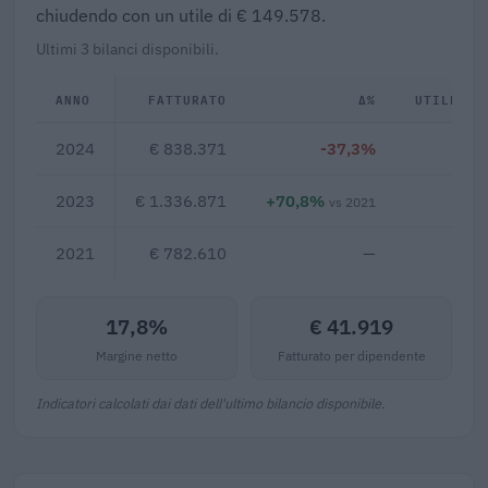
chiudendo con un utile di € 149.578.
Ultimi 3 bilanci disponibili.
ANNO
FATTURATO
Δ%
UTILE/PE
2024
€ 838.371
-37,3%
€ 14
2023
€ 1.336.871
+70,8%
€ 14
vs 2021
2021
€ 782.610
—
17,8%
€ 41.919
Margine netto
Fatturato per dipendente
Indicatori calcolati dai dati dell'ultimo bilancio disponibile.