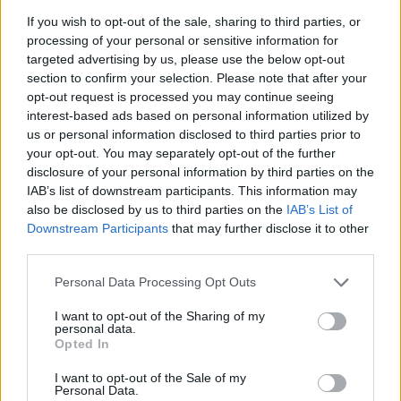
Fonte:
ANAC – Banca Dati Nazionale Contratti Pubblici
(Open Data,
If you wish to opt-out of the sale, sharing to third parties, or
licenza CC BY-SA 4.0). Ogni CIG e' verificabile sul portale ANAC.
processing of your personal or sensitive information for
targeted advertising by us, please use the below opt-out
section to confirm your selection. Please note that after your
opt-out request is processed you may continue seeing
Aiuti di Stato e contributi pubblici
interest-based ads based on personal information utilized by
us or personal information disclosed to third parties prior to
Tecnostyle Srl risulta beneficiaria di 7 aiuti o contributi
your opt-out. You may separately opt-out of the further
pubblici per un totale di 301.411 euro (2021–2024).
disclosure of your personal information by third parties on the
IAB’s list of downstream participants. This information may
2024-06-13
also be disclosed by us to third parties on the
IAB’s List of
Nuova Sabatini - Finanziamenti per l'acquisto di
Downstream Participants
that may further disclose it to other
nuovi macchinari, impianti e attrezzature da parte delle
third parties.
piccole e medi
Ministero delle Imprese e del Made in Italy -
Personal Data Processing Opt Outs
Dipartimento per le politiche per
3.434 euro
I want to opt-out of the Sharing of my
personal data.
Opted In
2023-05-31
Contributo a fondo perduto [e modifiche ai sensi
I want to opt-out of the Sale of my
Personal Data.
della decisione SA. 62668 e decisione C(2022) 171 final)