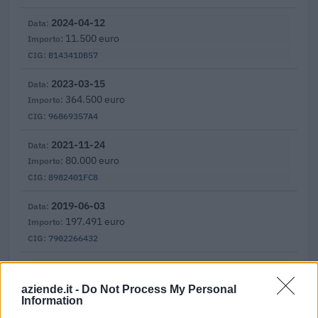
2024-04-12
11.500 euro
B14341DB57
2023-03-15
364.500 euro
96869357A4
2021-11-24
80.000 euro
8982401FC8
2019-06-03
197.491 euro
7902266432
2019-05-06
149.987 euro
aziende.it -
Do Not Process My Personal
7851295598
Information