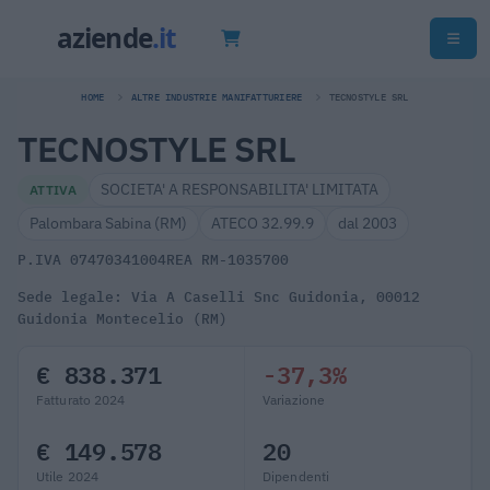
HOME
ALTRE INDUSTRIE MANIFATTURIERE
TECNOSTYLE SRL
TECNOSTYLE SRL
SOCIETA' A RESPONSABILITA' LIMITATA
ATTIVA
Palombara Sabina (RM)
ATECO 32.99.9
dal 2003
P.IVA 07470341004
REA RM-1035700
Sede legale: Via A Caselli Snc Guidonia, 00012
Guidonia Montecelio (RM)
€ 838.371
-37,3%
Fatturato 2024
Variazione
€ 149.578
20
Utile 2024
Dipendenti