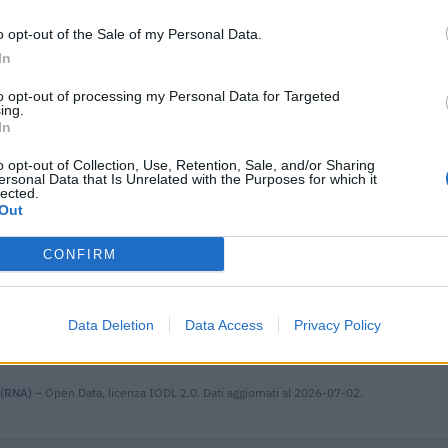
dottati a seguito
idemia di
agenzia delle entrate
4.250 e
o opt-out of the Sale of my Personal Data.
In
i previdenziali
to opt-out of processing my Personal Data for Targeted
ing.
amenti di cassa
inps
2.671 e
In
o opt-out of Collection, Use, Retention, Sale, and/or Sharing
PER LA
REGIONE PIEMONTE - DIREZIONE
ersonal Data that Is Unrelated with the Purposes for which it
lected.
ERTA
ISTRUZIONE E DIRITTO ALLO STUDIO
462 eur
Out
2019-21
UNIVERSITARIO , FO
acquisto di nuovi
CONFIRM
Ministero delle Imprese e del Made in
a parte delle
3.241 e
Italy - Dipartimento per le politiche per
Data Deletion
Data Access
Privacy Policy
o di stato SA.
Banca del Mezzogiorno MedioCredito
203.567
Centrale S.p.A.
 (RNA)
– Open Data, licenza IODL 2.0. Dati aggiornati al 2026-07-02.