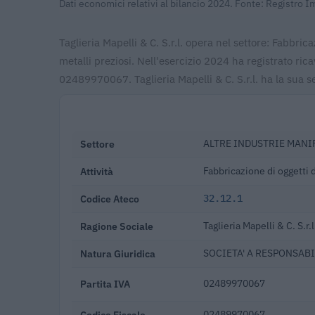
Dati economici relativi al bilancio 2024. Fonte: Registro 
Taglieria Mapelli & C. S.r.l. opera nel settore: Fabbricaz
metalli preziosi. Nell'esercizio 2024 ha registrato ri
02489970067. Taglieria Mapelli & C. S.r.l. ha la sua 
Settore
ALTRE INDUSTRIE MANI
Attività
Fabbricazione di oggetti di
Codice Ateco
32.12.1
Ragione Sociale
Taglieria Mapelli & C. S.r.l
Natura Giuridica
SOCIETA' A RESPONSABI
Partita IVA
02489970067
Codice Fiscale
02489970067