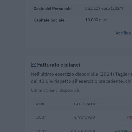
Costo del Personale
551.117 euro (2024)
Capitale Sociale
10.000 euro
Verifica
Fatturato e bilanci
Nell'ultimo esercizio disponibile (2024) Taglieria
del 42,0% rispetto all'esercizio precedente, ch
Ultimi 3 bilanci disponibili.
ANNO
FATTURATO
2024
€ 904.929
-4
2023
€ 1.560.709
+5,7%
v