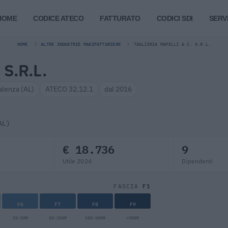
HOME
CODICE ATECO
FATTURATO
CODICI SDI
SERVI
HOME
ALTRE INDUSTRIE MANIFATTURIERE
TAGLIERIA MAPELLI & C. S.R.L.
S.R.L.
alenza (AL)
ATECO 32.12.1
dal 2016
AL)
€ 18.736
9
Utile 2024
Dipendenti
F1
FASCIA
F6
F7
F8
F9
25-50M
50-100M
100-500M
>500M