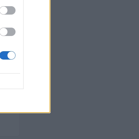
uro
uro
o
uro
 euro