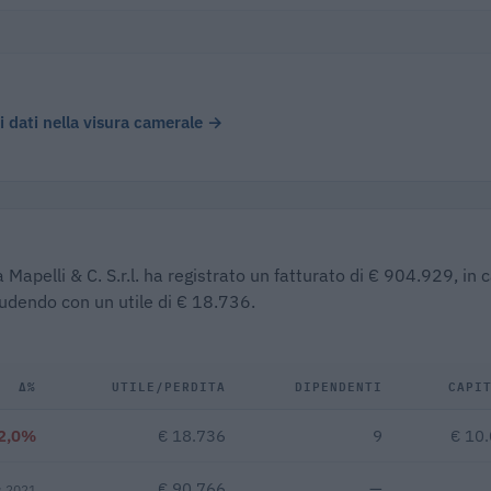
 i dati nella visura camerale →
 Mapelli & C. S.r.l. ha registrato un fatturato di € 904.929, in 
iudendo con un utile di € 18.736.
Δ%
UTILE/PERDITA
DIPENDENTI
CAPI
2,0%
€ 18.736
9
€ 10
€ 90.766
—
s 2021