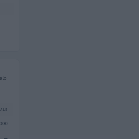
calo
TALE
.000
—