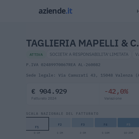
TAGLIERIA MAPELLI & C. 
SOCIETA' A RESPONSABILITA' LIMITATA
V
ATTIVA
P.IVA 02489970067
REA AL-260082
Sede legale: Via Camurati 43, 15048 Valenza (
€ 904.929
-42,0%
Fatturato 2024
Variazione
SCALA NAZIONALE DEL FATTURATO
F2
F3
F4
F5
F1
0-1M
1-2M
2-5M
5-10M
10-25M