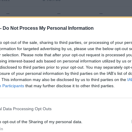
—
—
—
 -
Do Not Process My Personal Information
€ 100.548
Fatturato per dipendente
to opt-out of the sale, sharing to third parties, or processing of your per
formation for targeted advertising by us, please use the below opt-out s
r selection. Please note that after your opt-out request is processed y
eing interest-based ads based on personal information utilized by us or
disclosed to third parties prior to your opt-out. You may separately opt-
losure of your personal information by third parties on the IAB’s list of
. This information may also be disclosed by us to third parties on the
IA
Participants
that may further disclose it to other third parties.
 aiuti o contributi pubblici per un totale di 225.562 euro (2020–2023
ENTE CONCEDENTE
IMPORT
l Data Processing Opt Outs
he ai sensi della
22) 171 final)
agenzia delle entrate
11.371 
o opt-out of the Sharing of my personal data.
In