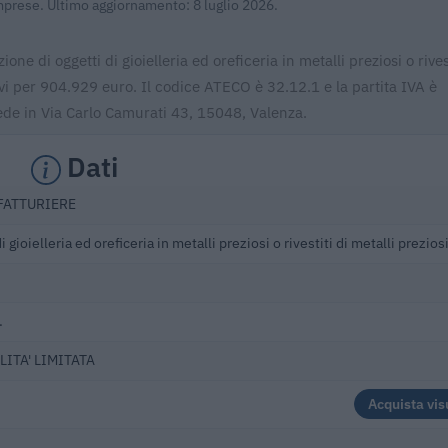
Imprese. Ultimo aggiornamento: 8 luglio 2026.
ione di oggetti di gioielleria ed oreficeria in metalli preziosi o rivest
cavi per 904.929 euro. Il codice ATECO è 32.12.1 e la partita IVA è
sede in Via Carlo Camurati 43, 15048, Valenza.
Dati
FATTURIERE
 gioielleria ed oreficeria in metalli preziosi o rivestiti di metalli prezios
.
LITA' LIMITATA
Acquista vis