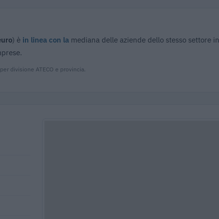
euro
) è
in linea con la
mediana delle aziende dello stesso settore i
mprese.
 per divisione ATECO e provincia.
8