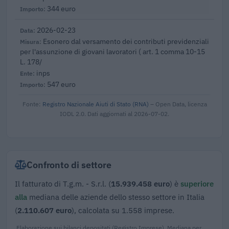
344 euro
2026-02-23
Esonero dal versamento dei contributi previdenziali
per l'assunzione di giovani lavoratori ( art. 1 comma 10-15
L. 178/
inps
547 euro
Fonte:
Registro Nazionale Aiuti di Stato (RNA)
– Open Data, licenza
IODL 2.0. Dati aggiornati al 2026-07-02.
Confronto di settore
Il fatturato di T.g.m. - S.r.l. (
15.939.458 euro
) è
superiore
alla
mediana delle aziende dello stesso settore in Italia
(
2.110.607 euro
), calcolata su 1.558 imprese.
Elaborazione sui bilanci depositati (Registro Imprese). Mediana per