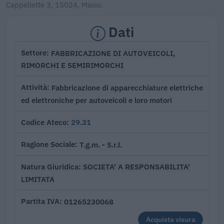
Cappellette 3, 15024, Masio.
Dati
FABBRICAZIONE DI AUTOVEICOLI,
Settore
RIMORCHI E SEMIRIMORCHI
Fabbricazione di apparecchiature elettriche
Attività
ed elettroniche per autoveicoli e loro motori
29.31
Codice Ateco
T.g.m. - S.r.l.
Ragione Sociale
SOCIETA' A RESPONSABILITA'
Natura Giuridica
LIMITATA
01265230068
Partita IVA
Acquista visura