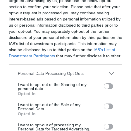
inps
targeted advertising by us, please use the below opt-out
section to confirm your selection. Please note that after your
79 euro
opt-out request is processed you may continue seeing
interest-based ads based on personal information utilized by
2026-02-23
us or personal information disclosed to third parties prior to
Voucher certificazioni PMI per competitività e
your opt-out. You may separately opt-out of the further
sostenibilità
disclosure of your personal information by third parties on the
UNIONE REGIONALE DELLE CAMERE DI COMMERCIO
IAB’s list of downstream participants. This information may
INDUSTRIA ARTIGIANATO AGRICOLTURA DEL
also be disclosed by us to third parties on the
IAB’s List of
7.072 euro
Downstream Participants
that may further disclose it to other
third parties.
2026-02-23
Voucher certificazioni PMI per competitività e
Personal Data Processing Opt Outs
sostenibilità
UNIONE REGIONALE DELLE CAMERE DI COMMERCIO
I want to opt-out of the Sharing of my
INDUSTRIA ARTIGIANATO AGRICOLTURA DEL
personal data.
20.436 euro
Opted In
I want to opt-out of the Sale of my
2026-02-23
Personal Data.
Esonero dal versamento dei contributi previdenziali
Opted In
per nuove assunzioni/trasformazioni a tempo
indeterminato nel bienni
I want to opt-out of processing my
Personal Data for Targeted Advertising.
inps