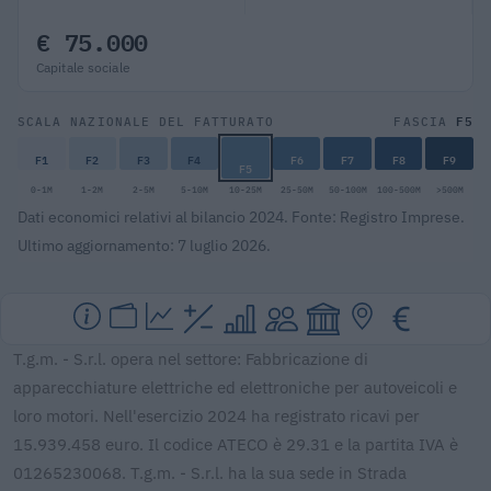
€ 75.000
Capitale sociale
F5
SCALA NAZIONALE DEL FATTURATO
FASCIA
F1
F2
F3
F4
F6
F7
F8
F9
F5
0-1M
1-2M
2-5M
5-10M
10-25M
25-50M
50-100M
100-500M
>500M
Dati economici relativi al bilancio 2024. Fonte: Registro Imprese.
Ultimo aggiornamento: 7 luglio 2026.
T.g.m. - S.r.l. opera nel settore: Fabbricazione di
apparecchiature elettriche ed elettroniche per autoveicoli e
loro motori. Nell'esercizio 2024 ha registrato ricavi per
15.939.458 euro. Il codice ATECO è 29.31 e la partita IVA è
01265230068. T.g.m. - S.r.l. ha la sua sede in Strada