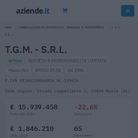
HOME
FABBRICAZIONE DI AUTOVEICOLI, RIMORCHI E SEMIRIMORCHI
T.G.M. -
S.R.L.
T.G.M. - S.R.L.
SOCIETA' A RESPONSABILITA' LIMITATA
ATTIVA
Masio (AL)
ATECO 29.31
dal 1986
P.IVA 01265230068
REA AL-149626
Sede legale: Strada Cappellette 3, 15024 Masio (AL)
€ 15.939.458
-22,6%
Fatturato 2024
Variazione
€ 1.846.210
65
Utile 2024
Dipendenti