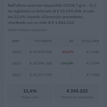
Nell'ultimo esercizio disponibile (2024) T.g.m. - S.r.l.
ha registrato un fatturato di € 15.939.458, in calo
del 22,6% rispetto all'esercizio precedente,
chiudendo con un utile di € 1.846.210.
Ultimi 3 bilanci disponibili.
ANNO
FATTURATO
Δ%
UTILE/PERDITA
2024
€ 15.939.458
-22,6%
€ 1.846.210
2023
€ 20.594.205
+34,4%
€ 2.974.837
2022
€ 15.317.493
—
€ 1.983.809
11,6%
€ 245.222
Margine netto
Fatturato per dipendente