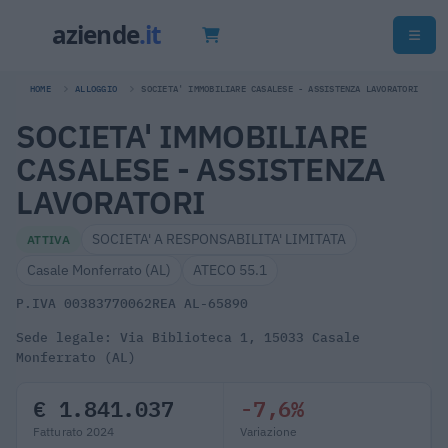
HOME
ALLOGGIO
SOCIETA' IMMOBILIARE CASALESE - ASSISTENZA LAVORATORI
SOCIETA' IMMOBILIARE
CASALESE - ASSISTENZA
LAVORATORI
SOCIETA' A RESPONSABILITA' LIMITATA
ATTIVA
Casale Monferrato (AL)
ATECO 55.1
P.IVA 00383770062
REA AL-65890
Sede legale: Via Biblioteca 1, 15033 Casale
Monferrato (AL)
€ 1.841.037
-7,6%
Fatturato 2024
Variazione