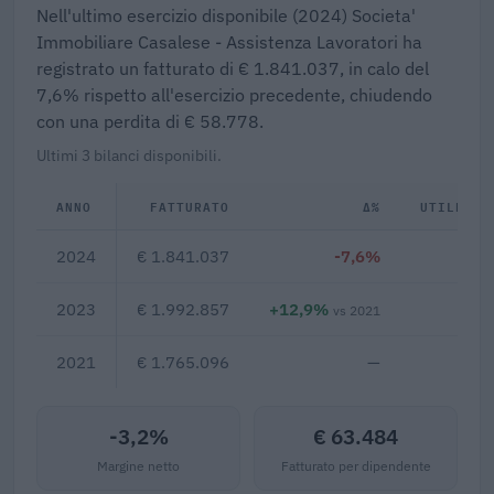
Nell'ultimo esercizio disponibile (2024) Societa'
Immobiliare Casalese - Assistenza Lavoratori ha
registrato un fatturato di € 1.841.037, in calo del
7,6% rispetto all'esercizio precedente, chiudendo
con una perdita di € 58.778.
Ultimi 3 bilanci disponibili.
ANNO
FATTURATO
Δ%
UTILE/PE
2024
€ 1.841.037
-7,6%
€ -5
2023
€ 1.992.857
+12,9%
€ -5
vs 2021
2021
€ 1.765.096
—
-3,2%
€ 63.484
Margine netto
Fatturato per dipendente