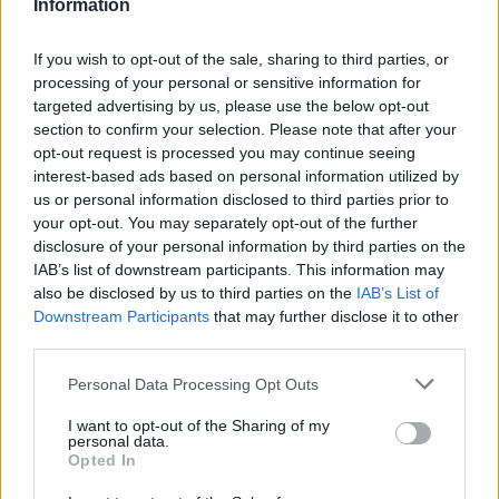
Information
80.000 euro
If you wish to opt-out of the sale, sharing to third parties, or
2025-11-28
processing of your personal or sensitive information for
Esenzione IMU 2020
targeted advertising by us, please use the below opt-out
Comune di Spotorno- Ufficio Tributi
section to confirm your selection. Please note that after your
50.992 euro
opt-out request is processed you may continue seeing
interest-based ads based on personal information utilized by
2025-11-10
us or personal information disclosed to third parties prior to
Bonus assunzionali nel settore del Turismo per
your opt-out. You may separately opt-out of the further
l’anno 2025 – PR Liguria FSE+ 2021-2027
disclosure of your personal information by third parties on the
Fi.l.s.e. S.p.a.
IAB’s list of downstream participants. This information may
33.950 euro
also be disclosed by us to third parties on the
IAB’s List of
Downstream Participants
that may further disclose it to other
2025-03-18
third parties.
Fondo di garanzia per le piccole e medie imprese
Banca del Mezzogiorno MedioCredito Centrale S.p.A.
Personal Data Processing Opt Outs
120.000 euro
I want to opt-out of the Sharing of my
personal data.
2024-04-04
Opted In
Misure fiscali automatiche e sovvenzioni a fondo