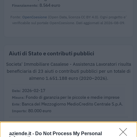
8.564 euro
Fonte:
OpenCoesione
(Open Data, licenza CC BY 4.0). Ogni progetto e'
verificabile sul portale OpenCoesione. Dati aggiornati al 2026-08-09.
Aiuti di Stato e contributi pubblici
Societa' Immobiliare Casalese - Assistenza Lavoratori risulta
beneficiaria di 23 aiuti o contributi pubblici per un totale di
almeno 1.651.188 euro (2020–2026).
2026-02-17
Fondo di garanzia per le piccole e medie imprese
Banca del Mezzogiorno MedioCredito Centrale S.p.A.
80.000 euro
2026-02-03
Fondo di garanzia per le piccole e medie imprese
aziende.it -
Do Not Process My Personal
Banca del Mezzogiorno MedioCredito Centrale S.p.A.