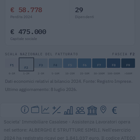
€ 58.778
29
Perdita 2024
Dipendenti
€ 475.000
Capitale sociale
F2
SCALA NAZIONALE DEL FATTURATO
FASCIA
F1
F3
F4
F5
F6
F7
F8
F9
F2
0-1M
1-2M
2-5M
5-10M
10-25M
25-50M
50-100M
100-500M
>500M
Dati economici relativi al bilancio 2024. Fonte: Registro Imprese.
Ultimo aggiornamento: 8 luglio 2026.
Societa' Immobiliare Casalese - Assistenza Lavoratori opera
nel settore: ALBERGHI E STRUTTURE SIMILI. Nell'esercizio
2024 ha registrato ricavi per 1.841.037 euro. Il codice ATECO