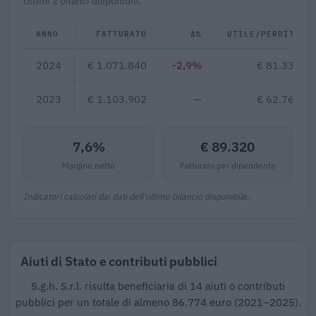
Ultimi 2 bilanci disponibili.
ANNO
FATTURATO
Δ%
UTILE/PERDITA
2024
€ 1.071.840
-2,9%
€ 81.331
2023
€ 1.103.902
—
€ 62.769
7,6%
€ 89.320
Margine netto
Fatturato per dipendente
Indicatori calcolati dai dati dell'ultimo bilancio disponibile.
Aiuti di Stato e contributi pubblici
S.g.h. S.r.l. risulta beneficiaria di 14 aiuti o contributi
pubblici per un totale di almeno 86.774 euro (2021–2025).