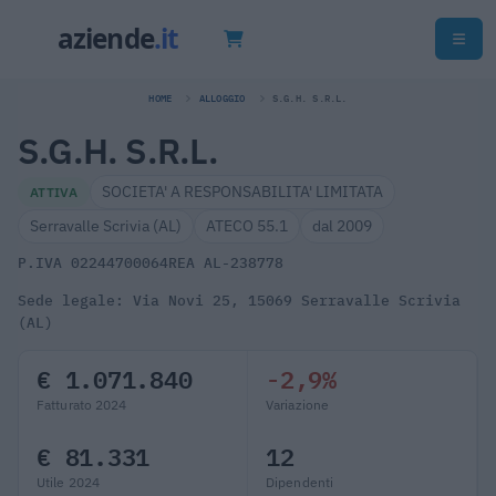
HOME
ALLOGGIO
S.G.H. S.R.L.
S.G.H. S.R.L.
SOCIETA' A RESPONSABILITA' LIMITATA
ATTIVA
Serravalle Scrivia (AL)
ATECO 55.1
dal 2009
P.IVA 02244700064
REA AL-238778
Sede legale: Via Novi 25, 15069 Serravalle Scrivia
(AL)
€ 1.071.840
-2,9%
Fatturato 2024
Variazione
€ 81.331
12
Utile 2024
Dipendenti