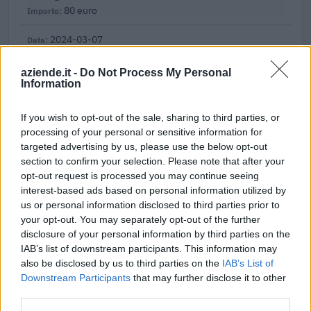
80 euro
2024-03-07
Misure fiscali automatiche e sovvenzioni a fondo
perduto a sostegno alle imprese e all'economia (come
aziende.it -
Do Not Process My Personal
modificato da C(20
Information
agenzia delle entrate
2.168 euro
If you wish to opt-out of the sale, sharing to third parties, or
processing of your personal or sensitive information for
2023-11-20
targeted advertising by us, please use the below opt-out
SA.57496 (2021/N) – Italy – Broadband vouchers
section to confirm your selection. Please note that after your
for SMEs
opt-out request is processed you may continue seeing
INFRATEL ITALIA S.P.A.
interest-based ads based on personal information utilized by
300 euro
us or personal information disclosed to third parties prior to
your opt-out. You may separately opt-out of the further
2023-05-30
disclosure of your personal information by third parties on the
Contributo a fondo perduto [e modifiche ai sensi
IAB’s list of downstream participants. This information may
della decisione SA. 62668 e decisione C(2022) 171 final)
also be disclosed by us to third parties on the
IAB’s List of
SA 101076)
Downstream Participants
that may further disclose it to other
agenzia delle entrate
third parties.
11.155 euro