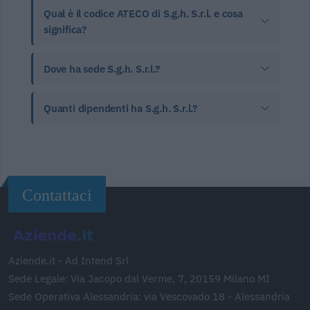
Qual è il codice ATECO di S.g.h. S.r.l. e cosa
significa?
Dove ha sede S.g.h. S.r.l.?
Quanti dipendenti ha S.g.h. S.r.l.?
Contattaci
Aziende.it - Ad Intend Srl
Sede Legale: Via Jacopo dal Verme, 7, 20159 Milano MI
Sede Operativa Alessandria: via Vescovado 18 - Alessandria