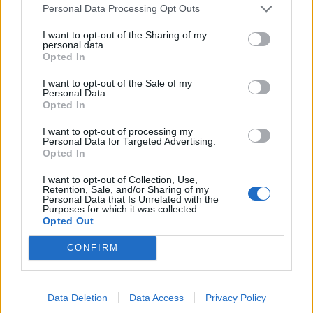
Personal Data Processing Opt Outs
2023-05-16
I want to opt-out of the Sharing of my
Misure fiscali automatiche e sovvenzioni a fondo
personal data.
perduto a sostegno alle imprese e all'economia (come
Opted In
modificato da C(20
agenzia delle entrate
I want to opt-out of the Sale of my
Personal Data.
16.733 euro
Opted In
2023-05-16
I want to opt-out of processing my
Misure fiscali automatiche e sovvenzioni a fondo
Personal Data for Targeted Advertising.
Opted In
perduto a sostegno alle imprese e all'economia (come
modificato da C(20
I want to opt-out of Collection, Use,
agenzia delle entrate
Retention, Sale, and/or Sharing of my
Personal Data that Is Unrelated with the
5.578 euro
Purposes for which it was collected.
Opted Out
2023-04-18
esenzioni fiscali e crediti d'imposta adottati a
CONFIRM
seguito della crisi economica causata dall'epidemia di
COVID-19 [con mo
agenzia delle entrate
Data Deletion
Data Access
Privacy Policy
3.345 euro