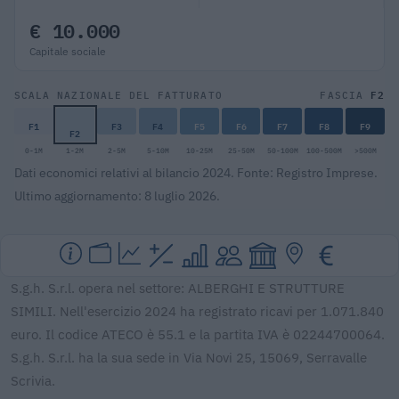
€ 10.000
Capitale sociale
F2
SCALA NAZIONALE DEL FATTURATO
FASCIA
F1
F3
F4
F5
F6
F7
F8
F9
F2
0-1M
1-2M
2-5M
5-10M
10-25M
25-50M
50-100M
100-500M
>500M
Dati economici relativi al bilancio 2024. Fonte: Registro Imprese.
Ultimo aggiornamento: 8 luglio 2026.
S.g.h. S.r.l. opera nel settore: ALBERGHI E STRUTTURE
SIMILI. Nell'esercizio 2024 ha registrato ricavi per 1.071.840
euro. Il codice ATECO è 55.1 e la partita IVA è 02244700064.
S.g.h. S.r.l. ha la sua sede in Via Novi 25, 15069, Serravalle
Scrivia.