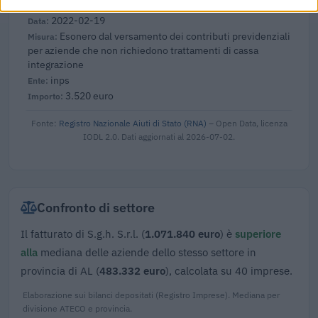
2022-02-19
Esonero dal versamento dei contributi previdenziali
per aziende che non richiedono trattamenti di cassa
integrazione
inps
3.520 euro
Fonte:
Registro Nazionale Aiuti di Stato (RNA)
– Open Data, licenza
IODL 2.0. Dati aggiornati al 2026-07-02.
Confronto di settore
Il fatturato di S.g.h. S.r.l. (
1.071.840 euro
) è
superiore
alla
mediana delle aziende dello stesso settore in
provincia di AL (
483.332 euro
), calcolata su 40 imprese.
Elaborazione sui bilanci depositati (Registro Imprese). Mediana per
divisione ATECO e provincia.