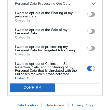
Personal Data Processing Opt Outs
2025-09-16
I want to opt-out of the Sharing of my
Fondo di garanzia per le piccole e medie imprese
personal data.
Banca del Mezzogiorno MedioCredito Centrale S.p.A.
Opted In
136.000 euro
I want to opt-out of the Sale of my
Personal Data.
2024-04-08
Opted In
Nuova Sabatini - Finanziamenti per l'acquisto di
nuovi macchinari, impianti e attrezzature da parte delle
I want to opt-out of processing my
Personal Data for Targeted Advertising.
piccole e medi
Opted In
Ministero delle Imprese e del Made in Italy -
Dipartimento per le politiche per
I want to opt-out of Collection, Use,
25.081 euro
Retention, Sale, and/or Sharing of my
Personal Data that Is Unrelated with the
Purposes for which it was collected.
2023-05-31
Opted Out
Contributo a fondo perduto [e modifiche ai sensi
della decisione SA. 62668 e decisione C(2022) 171 final)
CONFIRM
SA 101076)
agenzia delle entrate
8.667 euro
Data Deletion
Data Access
Privacy Policy