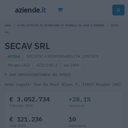
HOME
ALTRE ATTIVITÀ DI ESTRAZIONE DI MINERALI DA CAVE E MINIERE
SECAV
SRL
SECAV SRL
SOCIETA' A RESPONSABILITA' LIMITATA
ATTIVA
Morgex (AO)
ATECO 81.2
dal 1989
P.IVA 00194310074
REA AO-47123
Sede legale: Rue Du Mont Blanc 7, 11017 Morgex (AO)
€ 3.052.734
+28,1%
Fatturato 2024
Variazione
€ 121.236
10
Utile 2024
Dipendenti