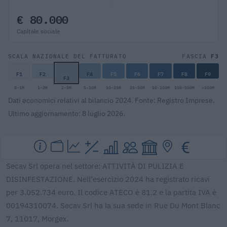
€ 80.000
Capitale sociale
F3
SCALA NAZIONALE DEL FATTURATO
FASCIA
F1
F2
F4
F5
F6
F7
F8
F9
F3
0-1M
1-2M
2-5M
5-10M
10-25M
25-50M
50-100M
100-500M
>500M
Dati economici relativi al bilancio 2024. Fonte: Registro Imprese.
Ultimo aggiornamento: 8 luglio 2026.
Secav Srl opera nel settore: ATTIVITÀ DI PULIZIA E
DISINFESTAZIONE. Nell'esercizio 2024 ha registrato ricavi
per 3.052.734 euro. Il codice ATECO è 81.2 e la partita IVA è
00194310074. Secav Srl ha la sua sede in Rue Du Mont Blanc
7, 11017, Morgex.