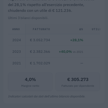
del 28,1% rispetto all'esercizio precedente,
chiudendo con un utile di € 121.236.
Ultimi 3 bilanci disponibili.
ANNO
FATTURATO
Δ%
UTILE/PE
2024
€ 3.052.734
+28,1%
€ 12
2023
€ 2.382.366
+40,0%
€ 15
vs 2021
2021
€ 1.702.029
—
4,0%
€ 305.273
Margine netto
Fatturato per dipendente
Indicatori calcolati dai dati dell'ultimo bilancio disponibile.