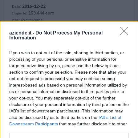
2016-12-22
153.444 euro
6747353BD4
Fonte:
ANAC – Banca Dati Nazionale Contratti Pubblici
(Open Data,
aziende.it -
Do Not Process My Personal
licenza CC BY-SA 4.0). Ogni CIG e' verificabile sul portale ANAC.
Information
If you wish to opt-out of the sale, sharing to third parties, or
processing of your personal or sensitive information for
targeted advertising by us, please use the below opt-out
Aiuti di Stato e contributi pubblici
section to confirm your selection. Please note that after your
opt-out request is processed you may continue seeing
Secav Srl risulta beneficiaria di 8 aiuti o contributi pubblici
interest-based ads based on personal information utilized by
per un totale di 291.954 euro (2021–2025).
us or personal information disclosed to third parties prior to
your opt-out. You may separately opt-out of the further
2025-09-23
disclosure of your personal information by third parties on the
Nuova Sabatini - Finanziamenti per l'acquisto di
IAB’s list of downstream participants. This information may
nuovi macchinari, impianti e attrezzature da parte delle
piccole e medi
also be disclosed by us to third parties on the
IAB’s List of
Downstream Participants
that may further disclose it to other
Ministero delle Imprese e del Made in Italy -
Dipartimento per le politiche per
third parties.
13.120 euro