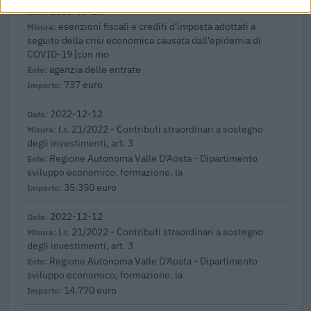
2023-03-29
esenzioni fiscali e crediti d'imposta adottati a
seguito della crisi economica causata dall'epidemia di
COVID-19 [con mo
agenzia delle entrate
737 euro
2022-12-12
l.r. 21/2022 - Contributi straordinari a sostegno
degli investimenti, art. 3
Regione Autonoma Valle D'Aosta - Dipartimento
sviluppo economico, formazione, la
35.350 euro
2022-12-12
l.r. 21/2022 - Contributi straordinari a sostegno
degli investimenti, art. 3
Regione Autonoma Valle D'Aosta - Dipartimento
sviluppo economico, formazione, la
14.770 euro