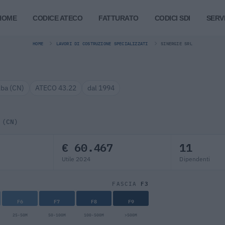
HOME
CODICE ATECO
FATTURATO
CODICI SDI
SERVI
HOME
LAVORI DI COSTRUZIONE SPECIALIZZATI
SINERGIE SRL
lba (CN)
ATECO 43.22
dal 1994
 (CN)
€ 60.467
11
Utile 2024
Dipendenti
F3
FASCIA
F6
F7
F8
F9
25-50M
50-100M
100-500M
>500M