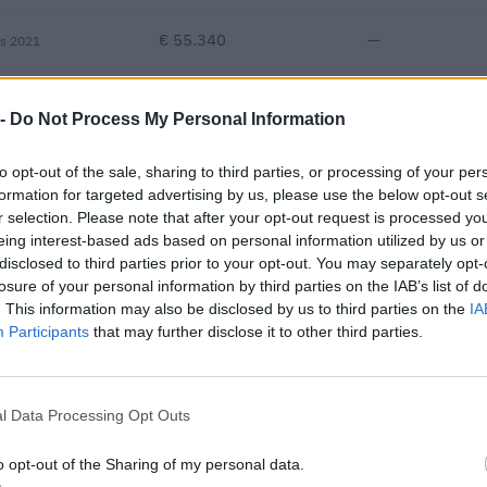
€ 55.340
—
vs 2021
—
—
—
 -
Do Not Process My Personal Information
€ 196.301
to opt-out of the sale, sharing to third parties, or processing of your per
Fatturato per dipendente
formation for targeted advertising by us, please use the below opt-out s
r selection. Please note that after your opt-out request is processed y
eing interest-based ads based on personal information utilized by us or
disclosed to third parties prior to your opt-out. You may separately opt-
losure of your personal information by third parties on the IAB’s list of
. This information may also be disclosed by us to third parties on the
IA
Participants
that may further disclose it to other third parties.
bblici per un importo complessivo di 2.170.705 euro (dati 2014–202
l Data Processing Opt Outs
IMPORTO AGGIUDICATO
100.000 euro
o opt-out of the Sharing of my personal data.