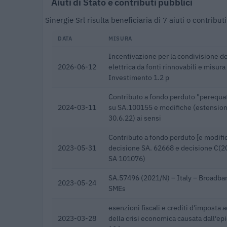
Aiuti di Stato e contributi pubblici
Sinergie Srl risulta beneficiaria di 7 aiuti o contrib
DATA
MISURA
Incentivazione per la condivisione de
2026-06-12
elettrica da fonti rinnovabili e misu
Investimento 1.2 p
Contributo a fondo perduto "perequat
2024-03-11
su SA.100155 e modifiche (estension
30.6.22) ai sensi
Contributo a fondo perduto [e modific
2023-05-31
decisione SA. 62668 e decisione C(20
SA 101076)
SA.57496 (2021/N) – Italy – Broadba
2023-05-24
SMEs
esenzioni fiscali e crediti d'imposta a
2023-03-28
della crisi economica causata dall'e