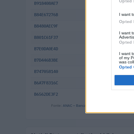
Opted 
B918408AE7
2025-11-13
I want t
B84E67276B
2025-09-26
Opted 
B8480AEC9F
2025-09-17
I want 
Advertis
B801C61F37
2025-09-02
Opted 
B7E0DA0E4D
2025-08-01
I want t
of my P
B7D446B3BE
2025-07-30
was col
Opted 
B747058140
2025-06-10
B6A7F8316C
2025-04-29
B6562DE3F2
2025-04-03
Fonte:
ANAC – Banca Dati Nazionale Contratti Pubbl