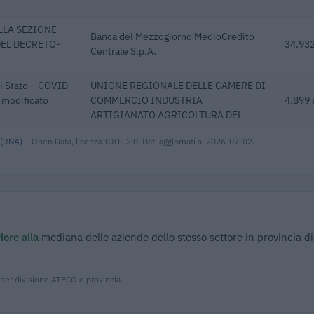
LLA SEZIONE
Banca del Mezzogiorno MedioCredito
DEL DECRETO-
34.932
Centrale S.p.A.
di Stato – COVID
UNIONE REGIONALE DELLE CAMERE DI
e modificato
COMMERCIO INDUSTRIA
4.899 
ARTIGIANATO AGRICOLTURA DEL
 (RNA)
– Open Data, licenza IODL 2.0. Dati aggiornati al 2026-07-02.
iore alla
mediana delle aziende dello stesso settore in provincia d
 per divisione ATECO e provincia.