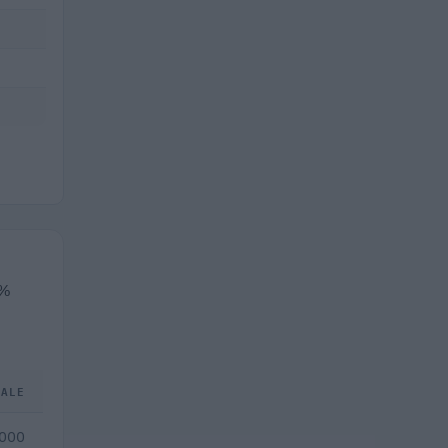
2%
TALE
.000