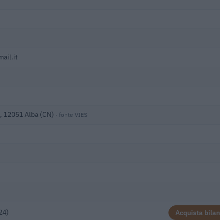
ail.it
1, 12051 Alba (CN)
· fonte VIES
24)
Acquista bilan