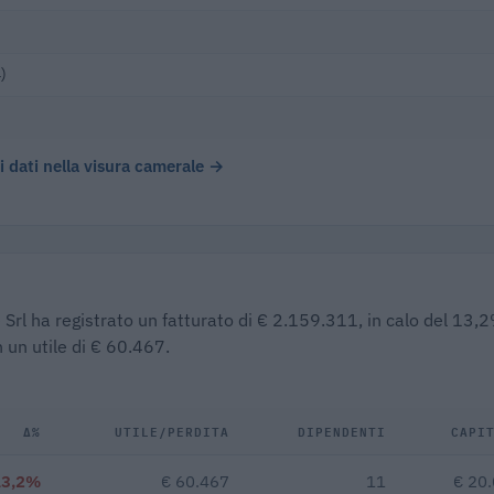
)
 i dati nella visura camerale →
e Srl ha registrato un fatturato di € 2.159.311, in calo del 13,
 un utile di € 60.467.
Δ%
UTILE/PERDITA
DIPENDENTI
CAPI
13,2%
€ 60.467
11
€ 20