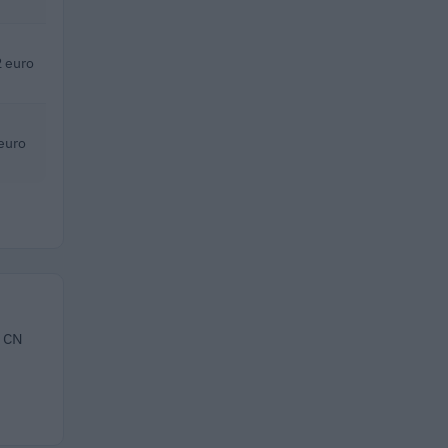
 euro
euro
i CN