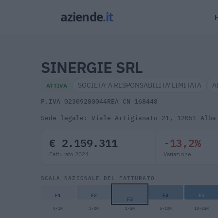
SINERGIE SRL
SOCIETA' A RESPONSABILITA' LIMITATA
A
ATTIVA
P.IVA 02309280044
REA CN-168448
Sede legale: Viale Artigianato 21, 12051 Alba
€ 2.159.311
-13,2%
Fatturato 2024
Variazione
SCALA NAZIONALE DEL FATTURATO
F1
F2
F4
F5
F3
0-1M
1-2M
2-5M
5-10M
10-25M