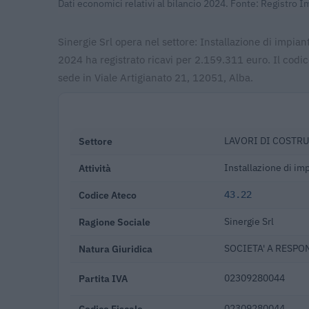
Dati economici relativi al bilancio 2024. Fonte: Registro 
Sinergie Srl opera nel settore: Installazione di impiant
2024 ha registrato ricavi per 2.159.311 euro. Il codi
sede in Viale Artigianato 21, 12051, Alba.
Settore
LAVORI DI COSTRU
Attività
Installazione di imp
Codice Ateco
43.22
Ragione Sociale
Sinergie Srl
Natura Giuridica
SOCIETA' A RESPO
Partita IVA
02309280044
Codice Fiscale
02309280044