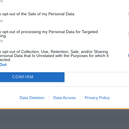
In
2.692 euro
o opt-out of the Sale of my Personal Data.
138.400 euro
In
1.023 euro
to opt-out of processing my Personal Data for Targeted
ing.
68.825 euro
In
5.996 euro
o opt-out of Collection, Use, Retention, Sale, and/or Sharing
ersonal Data that Is Unrelated with the Purposes for which it
10.036 euro
lected.
Out
257 euro
CONFIRM
7.767 euro
21.960 euro
Data Deletion
Data Access
Privacy Policy
ici
(Open Data, licenza CC BY-SA 4.0). Ogni CIG e' verificabile sul portale ANAC.