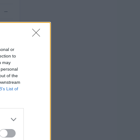
—
—
sonal or
ection to
ou may
 personal
out of the
 downstream
B’s List of
5).