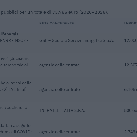
uti pubblici per un totale di 73.785 euro (2020–2026).
ENTE CONCEDENTE
IMPOR
ll'energia
ra PNRR - M2C2 -
GSE – Gestore Servizi Energetici S.p.A.
12.000
ivo" [decisione
e temporale al
agenzia delle entrate
12.607
he ai sensi della
22) 171 final)
agenzia delle entrate
6.105 
nd vouchers for
INFRATEL ITALIA S.P.A.
500 eu
dottati a seguito
pidemia di COVID-
agenzia delle entrate
2.743 