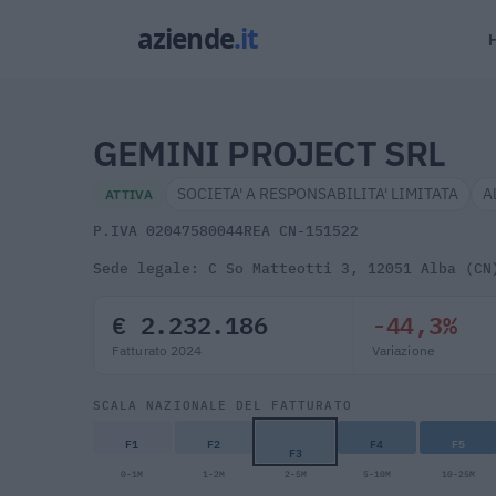
GEMINI PROJECT SRL
SOCIETA' A RESPONSABILITA' LIMITATA
A
ATTIVA
P.IVA 02047580044
REA CN-151522
Sede legale: C So Matteotti 3, 12051 Alba (CN
€ 2.232.186
-44,3%
Fatturato 2024
Variazione
SCALA NAZIONALE DEL FATTURATO
F1
F2
F4
F5
F3
0-1M
1-2M
2-5M
5-10M
10-25M