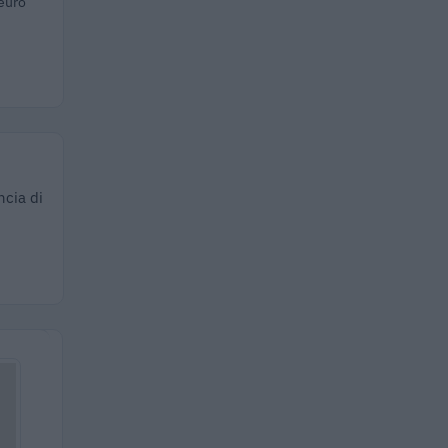
euro
ncia di