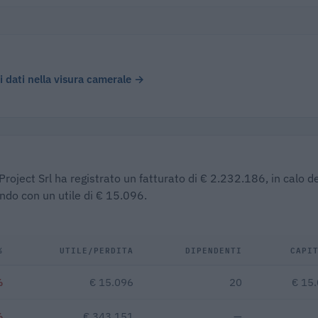
 i dati nella visura camerale →
roject Srl ha registrato un fatturato di € 2.232.186, in calo de
ndo con un utile di € 15.096.
%
UTILE/PERDITA
DIPENDENTI
CAPI
%
€ 15.096
20
€ 15
%
€ 343.151
—