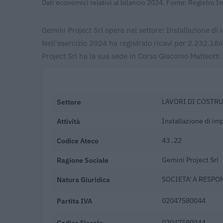
Dati economici relativi al bilancio 2024. Fonte: Registro 
Gemini Project Srl opera nel settore: Installazione di 
Nell'esercizio 2024 ha registrato ricavi per 2.232.1
Project Srl ha la sua sede in Corso Giacomo Matteotti
Settore
LAVORI DI COSTRU
Attività
Installazione di imp
Codice Ateco
43.22
Ragione Sociale
Gemini Project Srl
Natura Giuridica
SOCIETA' A RESPO
Partita IVA
02047580044
Codice Fiscale
02047580044