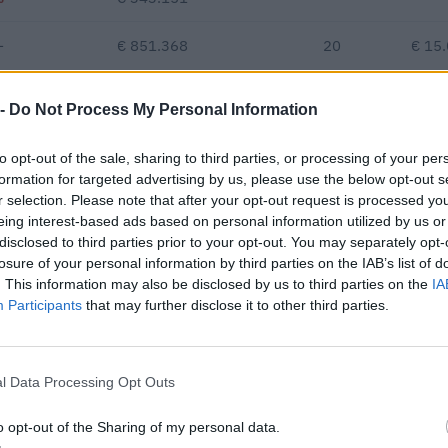
—
€ 851.368
20
€ 15
€ 111.609
 -
Do Not Process My Personal Information
Fatturato per dipendente
to opt-out of the sale, sharing to third parties, or processing of your per
formation for targeted advertising by us, please use the below opt-out s
r selection. Please note that after your opt-out request is processed y
eing interest-based ads based on personal information utilized by us or
disclosed to third parties prior to your opt-out. You may separately opt-
losure of your personal information by third parties on the IAB’s list of
. This information may also be disclosed by us to third parties on the
IA
Participants
that may further disclose it to other third parties.
to pubblico per un importo complessivo di 7.700 euro (dati 2024–2
IMPORTO AGGIUDICATO
7.700 euro
l Data Processing Opt Outs
ici
(Open Data, licenza CC BY-SA 4.0). Ogni CIG e' verificabile sul portale ANAC.
o opt-out of the Sharing of my personal data.