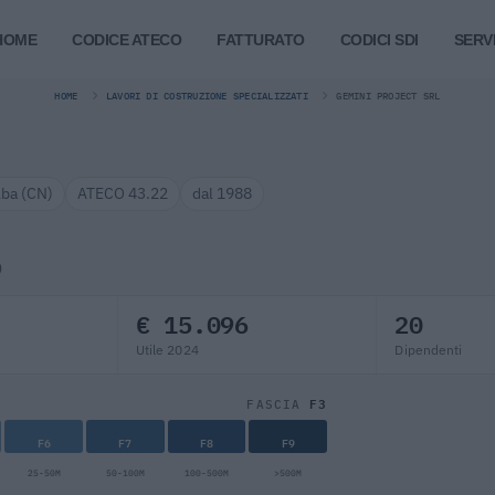
HOME
CODICE ATECO
FATTURATO
CODICI SDI
SERVI
HOME
LAVORI DI COSTRUZIONE SPECIALIZZATI
GEMINI PROJECT SRL
lba (CN)
ATECO 43.22
dal 1988
)
€ 15.096
20
Utile 2024
Dipendenti
F3
FASCIA
F6
F7
F8
F9
25-50M
50-100M
100-500M
>500M