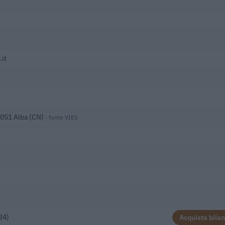
it
2051 Alba (CN)
· fonte VIES
24)
Acquista bilan