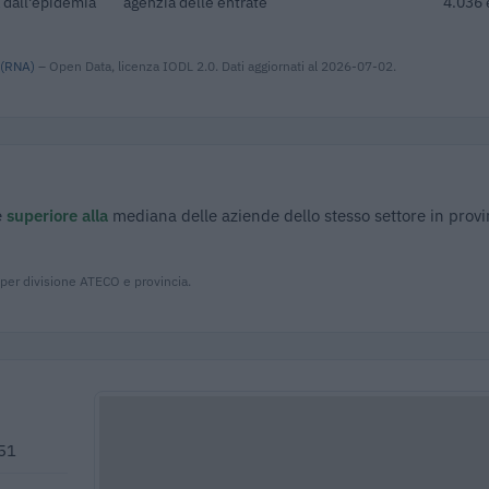
 dall'epidemia
agenzia delle entrate
4.036 
 (RNA)
– Open Data, licenza IODL 2.0. Dati aggiornati al 2026-07-02.
è
superiore alla
mediana delle aziende dello stesso settore in provi
 per divisione ATECO e provincia.
051