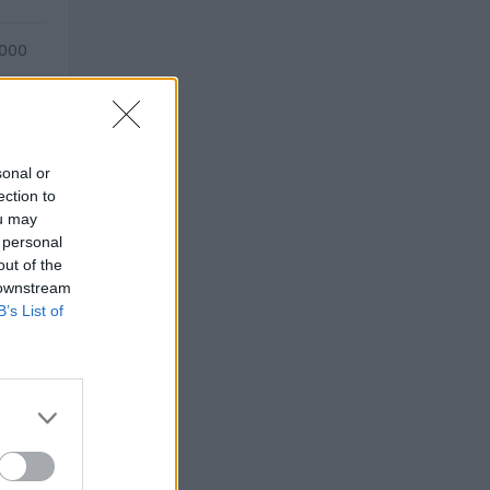
.000
sonal or
ection to
ou may
 personal
out of the
 downstream
B’s List of
024).