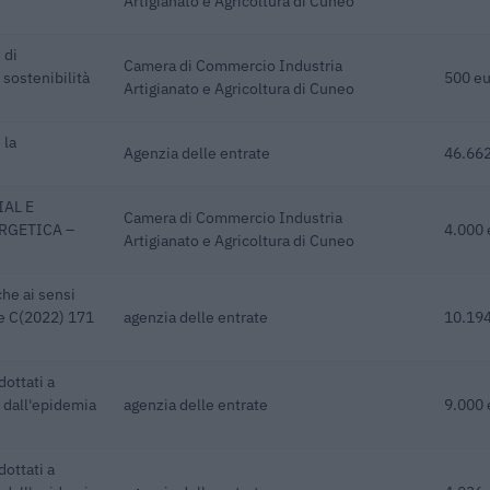
Artigianato e Agricoltura di Cuneo
 di
Camera di Commercio Industria
sostenibilità
500 eu
Artigianato e Agricoltura di Cuneo
 la
Agenzia delle entrate
46.662
AL E
Camera di Commercio Industria
RGETICA –
4.000 
Artigianato e Agricoltura di Cuneo
he ai sensi
ne C(2022) 171
agenzia delle entrate
10.194
dottati a
 dall'epidemia
agenzia delle entrate
9.000 
dottati a