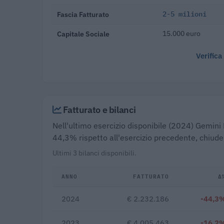
Fascia Fatturato
2-5 milioni
Capitale Sociale
15.000 euro
Verifica
Fatturato e bilanci
Nell'ultimo esercizio disponibile (2024) Gemini P
44,3% rispetto all'esercizio precedente, chiude
Ultimi 3 bilanci disponibili.
ANNO
FATTURATO
Δ
2024
€ 2.232.186
-44,3
2023
€ 4.005.463
-16,2