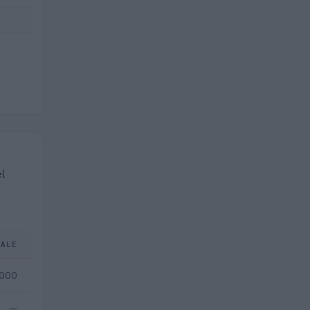
l
TALE
.000
—