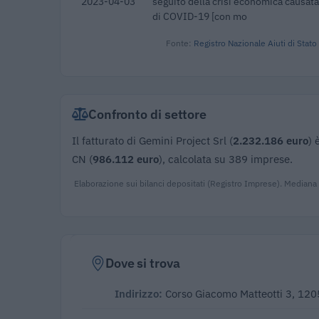
2023-04-03
seguito della crisi economica causata
di COVID-19 [con mo
Fonte:
Registro Nazionale Aiuti di Stato
Confronto di settore
Il fatturato di Gemini Project Srl (
2.232.186 euro
) 
CN (
986.112 euro
), calcolata su 389 imprese.
Elaborazione sui bilanci depositati (Registro Imprese). Mediana
Dove si trova
Indirizzo:
Corso Giacomo Matteotti 3, 12