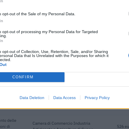
In
o opt-out of the Sale of my Personal Data.
In
 contributi pubblici per un totale di 606.140 euro (2020–2026).
to opt-out of processing my Personal Data for Targeted
ing.
In
ENTE CONCEDENTE
IMPOR
UNIONE REGIONALE DELLE CAMERE DI
o opt-out of Collection, Use, Retention, Sale, and/or Sharing
se artigiane
ersonal Data that Is Unrelated with the Purposes for which it
COMMERCIO INDUSTRIA ARTIGIANATO
5.000 
lected.
AGRICOLTURA DEL
Out
determinato di
CONFIRM
31/12/2023 -
INPS
6.285 
determinato di
Data Deletion
Data Access
Privacy Policy
31/12/2023 -
INPS
1.280 
nto delle
Camera di Commercio Industria
oni di
526 eu