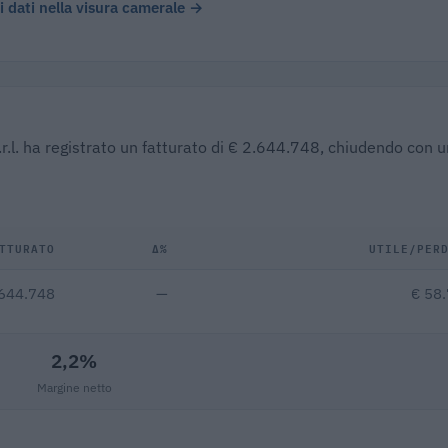
 i dati nella visura camerale →
.r.l. ha registrato un fatturato di € 2.644.748, chiudendo con u
TTURATO
Δ%
UTILE/PER
.644.748
—
€ 58
2,2%
Margine netto