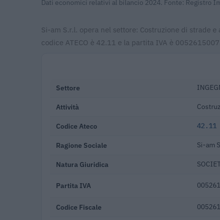
Dati economici relativi al bilancio 2024. Fonte: Registro
Si-am S.r.l. opera nel settore: Costruzione di strade e
codice ATECO è 42.11 e la partita IVA è 00526150073. 
Settore
INGEG
Attività
Costruz
Codice Ateco
42.11
Ragione Sociale
Si-am S.
Natura Giuridica
SOCIET
Partita IVA
00526
Codice Fiscale
00526