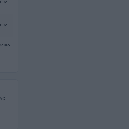
euro
euro
 euro
 AO