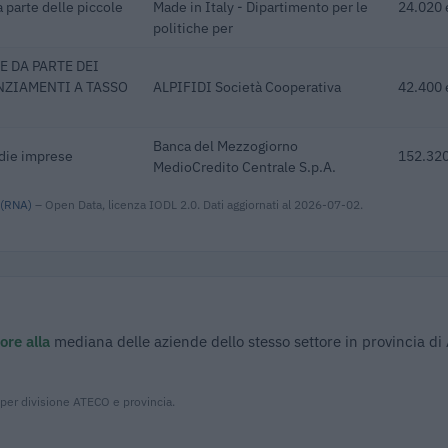
 parte delle piccole
Made in Italy - Dipartimento per le
24.020 
politiche per
E DA PARTE DEI
NZIAMENTI A TASSO
ALPIFIDI Società Cooperativa
42.400 
Banca del Mezzogiorno
edie imprese
152.320
MedioCredito Centrale S.p.A.
 (RNA)
– Open Data, licenza IODL 2.0. Dati aggiornati al 2026-07-02.
ore alla
mediana delle aziende dello stesso settore in provincia di
 per divisione ATECO e provincia.