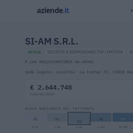
SI-AM S.R.L.
SOCIETA' A RESPONSABILITA' LIMITATA
D
ATTIVA
P.IVA 00526150073
REA AO-46941
Sede legale: Localita' La Cretaz 23, 11010 Do
€ 2.644.748
Fatturato 2024
SCALA NAZIONALE DEL FATTURATO
F1
F2
F4
F5
F3
0-1M
1-2M
2-5M
5-10M
10-25M