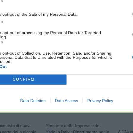
In
16.393 euro
o opt-out of the Sale of my Personal Data.
162.295 euro
In
27.732 euro
to opt-out of processing my Personal Data for Targeted
ing.
ici
(Open Data, licenza CC BY-SA 4.0). Ogni CIG e' verificabile sul portale ANAC.
In
o opt-out of Collection, Use, Retention, Sale, and/or Sharing
ersonal Data that Is Unrelated with the Purposes for which it
lected.
Out
CONFIRM
ibuti pubblici per un totale di almeno 573.722 euro (2020–2026).
ENTE CONCEDENTE
IMPORT
Data Deletion
Data Access
Privacy Policy
i previdenziali per
empo indeterminato
inps
10.596 
acquisto di nuovi
Ministero delle Imprese e del
 parte delle piccole
Made in Italy - Dipartimento per le
8.124 e