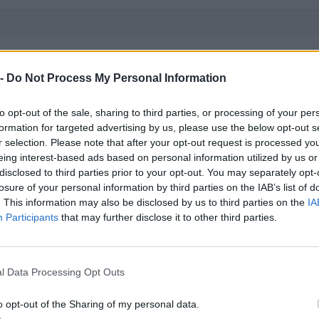
 -
Do Not Process My Personal Information
pubblici per un importo complessivo di 23.195.995 euro (dati 2008
13 procedure in raggruppamento o consorzio.
to opt-out of the sale, sharing to third parties, or processing of your per
IMPORTO AGGIUDICATO
formation for targeted advertising by us, please use the below opt-out s
r selection. Please note that after your opt-out request is processed y
36.815 euro
eing interest-based ads based on personal information utilized by us or
disclosed to third parties prior to your opt-out. You may separately opt-
10.323 euro
losure of your personal information by third parties on the IAB’s list of
16.776 euro
. This information may also be disclosed by us to third parties on the
IA
Participants
that may further disclose it to other third parties.
100.285 euro
35.000 euro
l Data Processing Opt Outs
148.438 euro
o opt-out of the Sharing of my personal data.
412.065 euro