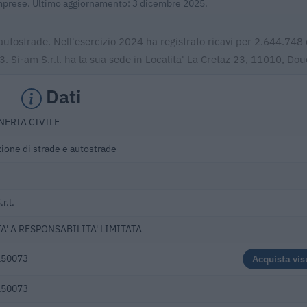
 Imprese. Ultimo aggiornamento: 3 dicembre 2025.
 autostrade. Nell'esercizio 2024 ha registrato ricavi per 2.644.748 
Si-am S.r.l. ha la sua sede in Localita' La Cretaz 23, 11010, Dou
Dati
NERIA CIVILE
ione di strade e autostrade
r.l.
A' A RESPONSABILITA' LIMITATA
150073
Acquista vis
150073