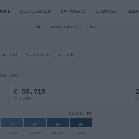
HOME
CODICE ATECO
FATTURATO
CODICI SDI
SERVI
HOME
INGEGNERIA CIVILE
SI-AM S.R.L.
oues (AO)
ATECO 42.11
dal 1989
ues (AO)
€ 58.719
Utile 2024
Di
F3
FASCIA
F6
F7
F8
F9
25-50M
50-100M
100-500M
>500M