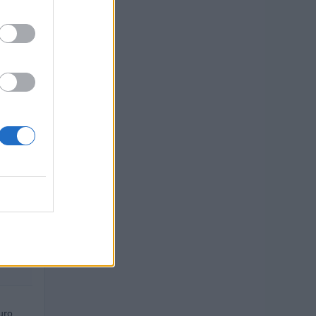
O
euro
uro