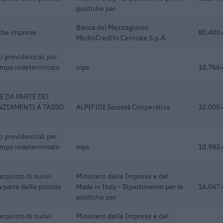
politiche per
Banca del Mezzogiorno
edie imprese
80.400 
MedioCredito Centrale S.p.A.
i previdenziali per
empo indeterminato
inps
10.766 
E DA PARTE DEI
NZIAMENTI A TASSO
ALPIFIDI Società Cooperativa
32.000 
i previdenziali per
empo indeterminato
inps
10.982 
acquisto di nuovi
Ministero delle Imprese e del
 parte delle piccole
Made in Italy - Dipartimento per le
16.047 
politiche per
acquisto di nuovi
Ministero delle Imprese e del