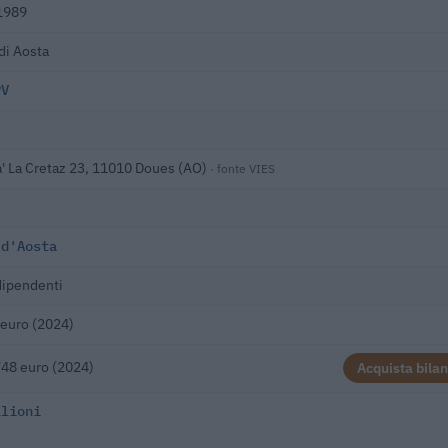
1989
di Aosta
PV
a' La Cretaz 23, 11010 Doues (AO)
· fonte VIES
 d'Aosta
dipendenti
 euro (2024)
48 euro (2024)
Acquista bilan
ilioni