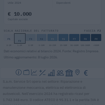
Utile 2024
Dipendenti
€ 10.000
Capitale sociale
F2
SCALA NAZIONALE DEL FATTURATO
FASCIA
F1
F3
F4
F5
F6
F7
F8
F9
F2
0-1M
1-2M
2-5M
5-10M
10-25M
25-50M
50-100M
100-500M
>500M
Dati economici relativi al bilancio 2024. Fonte: Registro Imprese.
Ultimo aggiornamento: 8 luglio 2026.
S.a.m. Service Srl opera nel settore: Riparazione e
manutenzione meccanica, elettrica ed elettronica di
autoveicoli. Nell'esercizio 2024 ha registrato ricavi per
1.742.348 euro. Il codice ATECO è 95.31.1 e la partita IVA è