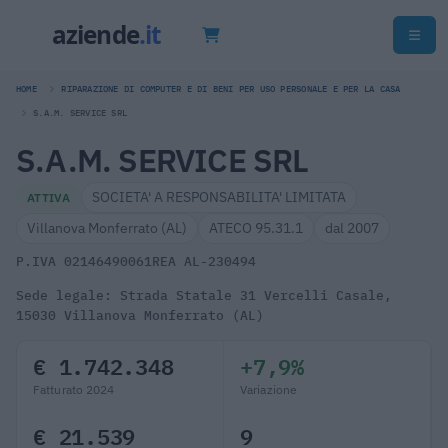
HOME
RIPARAZIONE DI COMPUTER E DI BENI PER USO PERSONALE E PER LA CASA
S.A.M. SERVICE SRL
S.A.M. SERVICE SRL
SOCIETA' A RESPONSABILITA' LIMITATA
ATTIVA
Villanova Monferrato (AL)
ATECO 95.31.1
dal 2007
P.IVA 02146490061
REA AL-230494
Sede legale: Strada Statale 31 Vercelli Casale,
15030 Villanova Monferrato (AL)
€ 1.742.348
+7,9%
Fatturato 2024
Variazione
€ 21.539
9