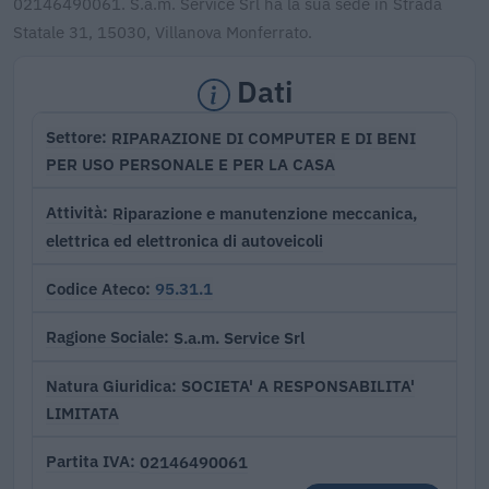
02146490061. S.a.m. Service Srl ha la sua sede in Strada
Statale 31, 15030, Villanova Monferrato.
Dati
RIPARAZIONE DI COMPUTER E DI BENI
Settore
PER USO PERSONALE E PER LA CASA
Riparazione e manutenzione meccanica,
Attività
elettrica ed elettronica di autoveicoli
95.31.1
Codice Ateco
S.a.m. Service Srl
Ragione Sociale
SOCIETA' A RESPONSABILITA'
Natura Giuridica
LIMITATA
02146490061
Partita IVA