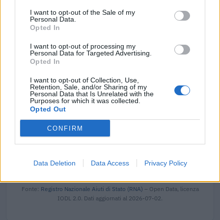
per nuove assunzioni/trasformazioni a tempo
indeterminato nel bienni
I want to opt-out of the Sale of my
Personal Data.
inps
Opted In
500 euro
I want to opt-out of processing my
Personal Data for Targeted Advertising.
2021-11-24
Opted In
esenzioni fiscali e crediti d'imposta adottati a
seguito della crisi economica causata dall'epidemia di
I want to opt-out of Collection, Use,
COVID-19 [con mo
Retention, Sale, and/or Sharing of my
Personal Data that Is Unrelated with the
agenzia delle entrate
Purposes for which it was collected.
1.934 euro
Opted Out
2020-11-26
CONFIRM
Emergenza COVID-19: interventi a sostegno delle
imprese della provincia di Alessandria.
Camera di commercio di Alessandria-Asti
Data Deletion
Data Access
Privacy Policy
1.475 euro
Fonte:
Registro Nazionale Aiuti di Stato (RNA)
– Open Data, licenza
IODL 2.0. Dati aggiornati al 2026-07-02.