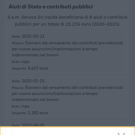
Aiuti di Stato e contributi pubblici
S.a.m. Service Srl risulta beneficiaria di 8 aiuti o contributi
pubblici per un totale di 23.235 euro (2020–2025).
2025-03-21
Esonero dal versamento dei contributi previdenziali
per nuove assunzioni/trasformazioni a tempo
indeterminato nel bienni
inps
4.657 euro
2025-01-25
Esonero dal versamento dei contributi previdenziali
per nuove assunzioni/trasformazioni a tempo
indeterminato nel bienni
inps
1.282 euro
2023-09-05
Regolamento per i fondi interprofessionali per la