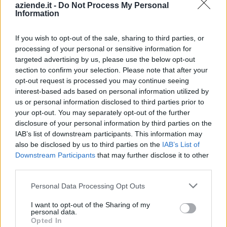
formazione continua per la concessioni di aiuti di stato
aziende.it -
Do Not Process My Personal
Information
esentati ai s
Fapi - Fondo Formazione PMI
5.824 euro
If you wish to opt-out of the sale, sharing to third parties, or
processing of your personal or sensitive information for
2023-05-30
targeted advertising by us, please use the below opt-out
Contributo a fondo perduto [e modifiche ai sensi
section to confirm your selection. Please note that after your
della decisione SA. 62668 e decisione C(2022) 171 final)
opt-out request is processed you may continue seeing
SA 101076)
interest-based ads based on personal information utilized by
agenzia delle entrate
us or personal information disclosed to third parties prior to
3.952 euro
your opt-out. You may separately opt-out of the further
disclosure of your personal information by third parties on the
2023-03-30
IAB’s list of downstream participants. This information may
esenzioni fiscali e crediti d'imposta adottati a
also be disclosed by us to third parties on the
IAB’s List of
seguito della crisi economica causata dall'epidemia di
Downstream Participants
that may further disclose it to other
COVID-19 [con mo
third parties.
agenzia delle entrate
Personal Data Processing Opt Outs
3.611 euro
I want to opt-out of the Sharing of my
2022-11-25
personal data.
Esonero dal versamento dei contributi previdenziali
Opted In