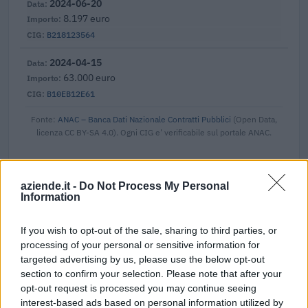
2024-06-20
8.197 euro
B218123564
2024-04-15
63.000 euro
B10EB12E61
Fonte:
ANAC – Banca Dati Nazionale Contratti Pubblici
(Open Data,
licenza CC BY-SA 4.0). Ogni CIG e' verificabile sul portale ANAC.
aziende.it -
Do Not Process My Personal
Information
Progetti finanziati con fondi europei
Aramini S.r.l. risulta beneficiaria di 3 progetti finanziati con
If you wish to opt-out of the sale, sharing to third parties, or
fondi europei / di coesione per un finanziamento pubblico di
processing of your personal or sensitive information for
5.513 euro (cicli di programmazione 2014-2020).
targeted advertising by us, please use the below opt-out
section to confirm your selection. Please note that after your
ARAMINI SRL *SPESE DI GESTIONE* VIA SAN
opt-out request is processed you may continue seeing
GIUSEPPE, 8
interest-based ads based on personal information utilized by