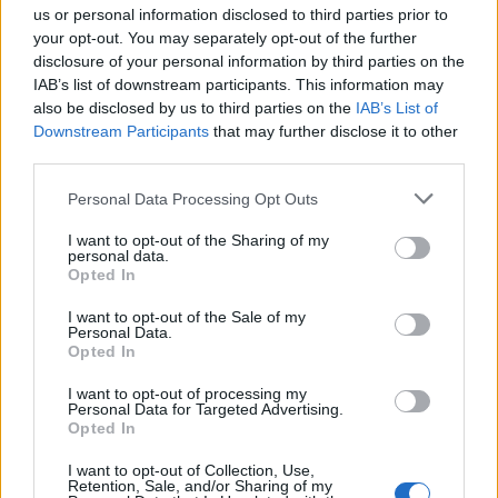
Ciclo di programmazione 2014-2020
us or personal information disclosed to third parties prior to
2.523 euro
your opt-out. You may separately opt-out of the further
disclosure of your personal information by third parties on the
ARAMINI S.R.L._-_CONTRIBUTO
IAB’s list of downstream participants. This information may
DPCM24/09/2020 SPESE DI GESTIONE ANNUALITA'
also be disclosed by us to third parties on the
IAB’s List of
2022_-_VIA SAN GIUSEPPE 10
Downstream Participants
that may further disclose it to other
Ciclo di programmazione 2014-2020
third parties.
1.682 euro
Personal Data Processing Opt Outs
ARAMINI S.R.L.*SPESE DI GESTIONE VIA
SAN GIUSEPPE, 10*
I want to opt-out of the Sharing of my
personal data.
Ciclo di programmazione 2014-2020
Opted In
1.308 euro
I want to opt-out of the Sale of my
Personal Data.
Fonte:
OpenCoesione
(Open Data, licenza CC BY 4.0). Ogni progetto e'
Opted In
verificabile sul portale OpenCoesione. Dati aggiornati al 2026-08-02.
I want to opt-out of processing my
Personal Data for Targeted Advertising.
Opted In
Aiuti di Stato e contributi pubblici
I want to opt-out of Collection, Use,
Retention, Sale, and/or Sharing of my