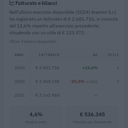
Fatturato e bilanci
Nell'ultimo esercizio disponibile (2024) Aramini S.r.l.
ha registrato un fatturato di € 2.681.726, in crescita
del 13,6% rispetto all'esercizio precedente,
chiudendo con un utile di € 123.372.
Ultimi 3 bilanci disponibili.
ANNO
FATTURATO
Δ%
UTILE/PE
2024
€ 2.681.726
+13,6%
€ 12
2023
€ 2.360.148
-25,4%
€ 14
vs 2021
2021
€ 3.162.960
—
4,6%
€ 536.345
Margine netto
Fatturato per dipendente