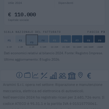
Utile 2024
Dipendenti
€ 110.000
Capitale sociale
F3
SCALA NAZIONALE DEL FATTURATO
FASCIA
F1
F2
F4
F5
F6
F7
F8
F9
F3
0-1M
1-2M
2-5M
5-10M
10-25M
25-50M
50-100M
100-500M
>500M
Dati economici relativi al bilancio 2024. Fonte: Registro Imprese.
Ultimo aggiornamento: 8 luglio 2026.
Aramini S.r.l. opera nel settore: Riparazione e manutenzione
meccanica, elettrica ed elettronica di autoveicoli.
Nell'esercizio 2024 ha registrato ricavi per 2.681.726 euro. Il
codice ATECO è 95.31.1 e la partita IVA è 01515770061.