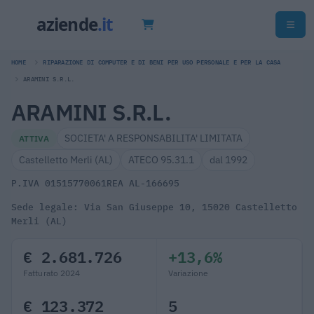
HOME
RIPARAZIONE DI COMPUTER E DI BENI PER USO PERSONALE E PER LA CASA
ARAMINI S.R.L.
ARAMINI S.R.L.
SOCIETA' A RESPONSABILITA' LIMITATA
ATTIVA
Castelletto Merli (AL)
ATECO 95.31.1
dal 1992
P.IVA 01515770061
REA AL-166695
Sede legale: Via San Giuseppe 10, 15020 Castelletto
Merli (AL)
€ 2.681.726
+13,6%
Fatturato 2024
Variazione
€ 123.372
5