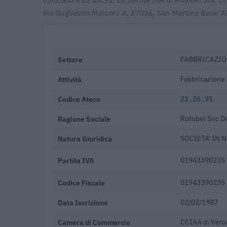
Via Guglielmo Marconi 4, 37036, San Martino Buon A
Settore
FABBRICAZIO
Attività
Fabbricazione d
Codice Ateco
22.26.91
Ragione Sociale
Rotobel Snc Di
Natura Giuridica
SOCIETA' IN 
Partita IVA
01943390235
Codice Fiscale
01943390235
Data Iscrizione
02/03/1987
Camera di Commercio
CCIAA di Vero