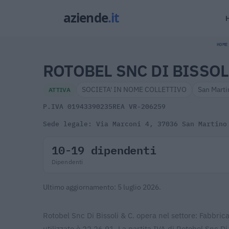
HOME
ROTOBEL SNC DI BISSOLI
SOCIETA' IN NOME COLLETTIVO
San Marti
ATTIVA
P.IVA 01943390235
REA VR-206259
Sede legale: Via Marconi 4, 37036 San Martino
10-19 dipendenti
Dipendenti
Ultimo aggiornamento: 5 luglio 2026.
Rotobel Snc Di Bissoli & C. opera nel settore: Fabbricaz
utilizzato è 22.26.91. La partita IVA di Rotobel Snc D