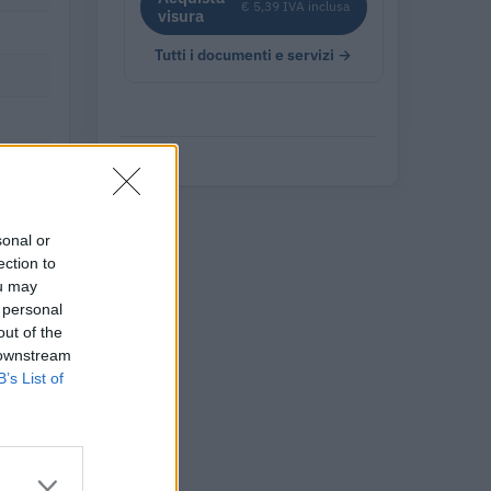
€ 5,39 IVA inclusa
visura
Tutti i documenti e servizi →
sonal or
ection to
ou may
 personal
out of the
 downstream
B’s List of