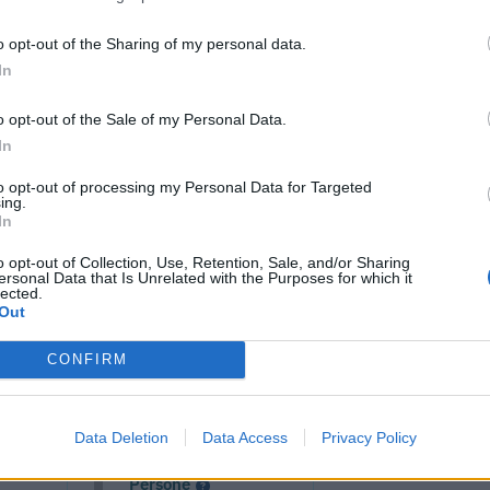
o opt-out of the Sharing of my personal data.
In
o opt-out of the Sale of my Personal Data.
In
to opt-out of processing my Personal Data for Targeted
ing.
In
o opt-out of Collection, Use, Retention, Sale, and/or Sharing
ersonal Data that Is Unrelated with the Purposes for which it
lected.
cumenti e servizi disponibili →
Out
CONFIRM
 -
Visure Camerali -
Data Deletion
Data Access
Privacy Policy
one
Storico Società di
Persone