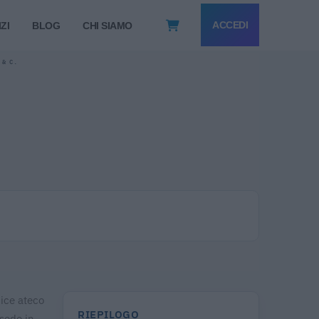
ACCEDI
ZI
BLOG
CHI SIAMO
 & C.
dice ateco
RIEPILOGO
 sede in