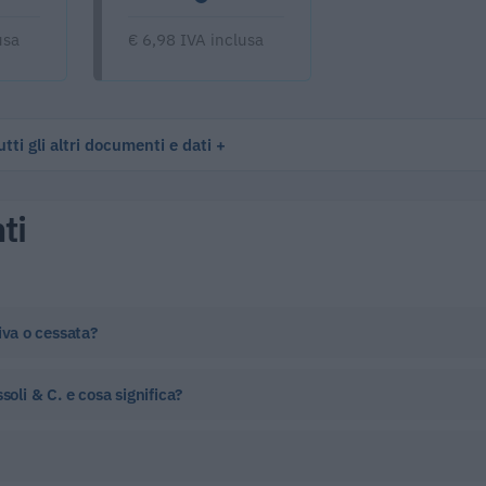
usa
€ 6,98 IVA inclusa
tti gli altri documenti e dati
ti
iva o cessata?
oli & C. e cosa significa?