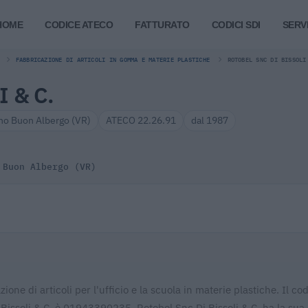
HOME
CODICE ATECO
FATTURATO
CODICI SDI
SERVI
FABBRICAZIONE DI ARTICOLI IN GOMMA E MATERIE PLASTICHE
ROTOBEL SNC DI BISSOLI
 & C.
no Buon Albergo (VR)
ATECO 22.26.91
dal 1987
 Buon Albergo (VR)
ione di articoli per l'ufficio e la scuola in materie plastiche. Il co
i Bissoli & C. è 01943390235. Rotobel Snc Di Bissoli & C. ha la sua