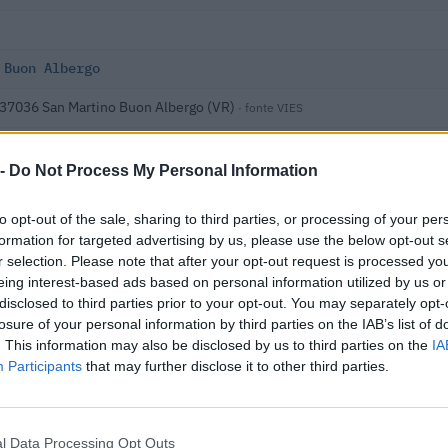
 Buon Albergo
, 37036 San Martino Buon Albergo (VR)
· fonte VIES
 -
Do Not Process My Personal Information
to opt-out of the sale, sharing to third parties, or processing of your per
nti
formation for targeted advertising by us, please use the below opt-out s
r selection. Please note that after your opt-out request is processed y
 i dati nella visura camerale →
eing interest-based ads based on personal information utilized by us or
disclosed to third parties prior to your opt-out. You may separately opt-
losure of your personal information by third parties on the IAB’s list of
. This information may also be disclosed by us to third parties on the
IA
Participants
that may further disclose it to other third parties.
36
l Data Processing Opt Outs