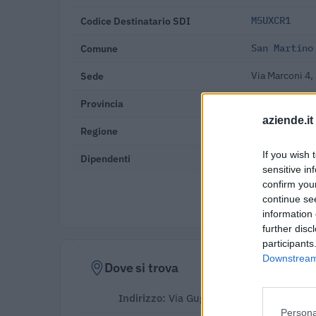
Codice Destinatario SDI
M5UXCR1
Comune
San Martino
Sede
Via Marconi 4
Provincia
Verona
aziende.it
Regione
Veneto
If you wish 
Dipendenti
10-19 dipende
sensitive in
confirm you
Verifica
continue se
information 
further disc
participants
Downstream 
Dove si trova
Indirizzo:
Via Guglielmo Marconi 4, 370
Persona