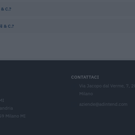
 & C.?
li & C.?
CONTATTACI
Via Jacopo dal Verme, 7, 
Milano
MI
aziende@adintend.com
sandria
59 Milano MI