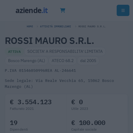
HOME
ATTIVITÀ IMMOBILIARI
ROSSI MAURO S.R.L.
ROSSI MAURO S.R.L.
SOCIETA' A RESPONSABILITA' LIMITATA
ATTIVA
Bosco Marengo (AL)
ATECO 68.2
dal 2005
P.IVA 01546050996
REA AL-246641
Sede legale: Via Reale Vecchia 65, 15062 Bosco
Marengo (AL)
€ 3.554.123
€ 0
Fatturato 2021
Utile 2023
19
€ 100.000
Dipendenti
Capitale sociale