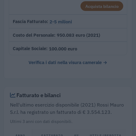
Acquista bilancio
2-5 milioni
Fascia Fatturato
950.083 euro (2021)
Costo del Personale
100.000 euro
Capitale Sociale
Verifica i dati nella visura camerale →
Fatturato e bilanci
Nell'ultimo esercizio disponibile (2021) Rossi Mauro
S.r.l. ha registrato un fatturato di € 3.554.123.
Ultimi 3 anni con dati disponibili.
ANNO
FATTURATO
Δ%
UTILE/PERDITA
D