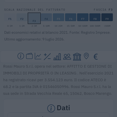
F3
SCALA NAZIONALE DEL FATTURATO
FASCIA
F1
F2
F4
F5
F6
F7
F8
F9
F3
0-1M
1-2M
2-5M
5-10M
10-25M
25-50M
50-100M
100-500M
>500M
Dati economici relativi al bilancio 2021. Fonte: Registro Imprese.
Ultimo aggiornamento: 9 luglio 2026.
Rossi Mauro S.r.l. opera nel settore: AFFITTO E GESTIONE DI
IMMOBILI DI PROPRIETÀ O IN LEASING . Nell'esercizio 2021
ha registrato ricavi per 3.554.123 euro. Il codice ATECO è
68.2 e la partita IVA è 01546050996. Rossi Mauro S.r.l. ha la
sua sede in Strada Vecchia Reale 65, 15062, Bosco Marengo.
Dati