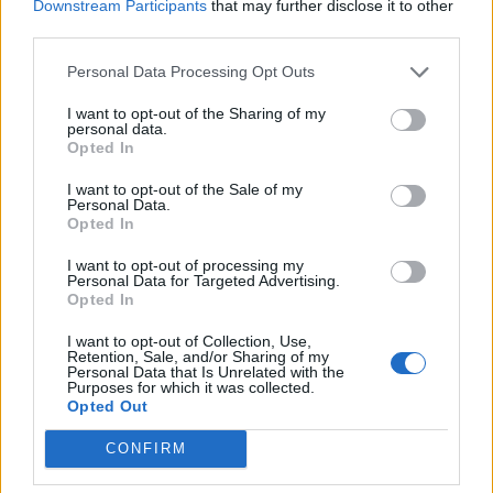
Downstream Participants
that may further disclose it to other
68.079 euro
third parties.
2022-03-03
Personal Data Processing Opt Outs
Nuova Sabatini - Finanziamenti per l'acquisto di
nuovi macchinari, impianti e attrezzature da parte delle
I want to opt-out of the Sharing of my
piccole e medi
personal data.
Opted In
Ministero delle Imprese e del Made in Italy -
Dipartimento per le politiche per
I want to opt-out of the Sale of my
n.d.
Personal Data.
Opted In
2021-12-13
esenzioni fiscali e crediti d'imposta adottati a
I want to opt-out of processing my
Personal Data for Targeted Advertising.
seguito della crisi economica causata dall'epidemia di
Opted In
COVID-19 [con mo
agenzia delle entrate
I want to opt-out of Collection, Use,
Retention, Sale, and/or Sharing of my
4.417 euro
Personal Data that Is Unrelated with the
Purposes for which it was collected.
2021-09-07
Opted Out
Nuova Sabatini - Finanziamenti per l'acquisto di
nuovi macchinari, impianti e attrezzature da parte delle
CONFIRM
piccole e medi