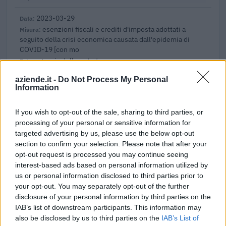
2023-03-29
esenzioni fiscali e crediti d'imposta adottati a
seguito della crisi economica causata dall'epidemia di
COVID-19 [con mo
agenzia delle entrate
8.037 euro
aziende.it -
Do Not Process My Personal
Information
2022-12-16
Incentivo per l'assunzione di lavoratori con almeno
If you wish to opt-out of the sale, sharing to third parties, or
cinquant'anni d'età disoccupati da oltre dodici mesi e di
processing of your personal or sensitive information for
donne di q
targeted advertising by us, please use the below opt-out
Istituto Nazionale per l'Assicurazione contro gli
section to confirm your selection. Please note that after your
Infortuni sul Lavoro - INAIL
opt-out request is processed you may continue seeing
670 euro
interest-based ads based on personal information utilized by
us or personal information disclosed to third parties prior to
2022-11-11
your opt-out. You may separately opt-out of the further
Credito d'imposta quale sostegno di emergenza per
disclosure of your personal information by third parties on the
gli autotrasportatori di merci conto terzi
IAB’s list of downstream participants. This information may
Ministero delle Infrastrutture e della Mobilità
also be disclosed by us to third parties on the
IAB’s List of
Sostenibili - Direzione General