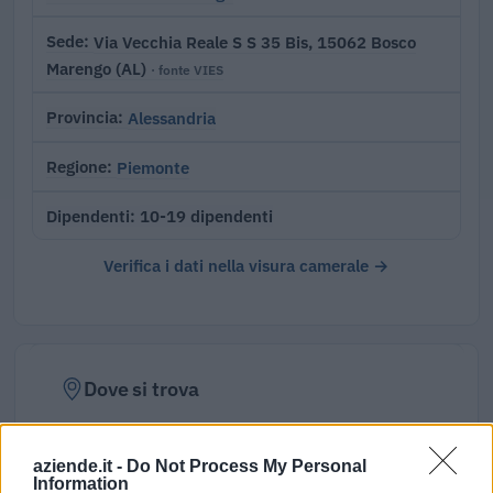
Via Vecchia Reale S S 35 Bis, 15062 Bosco
Sede
Marengo (AL)
· fonte VIES
Alessandria
Provincia
Piemonte
Regione
10-19 dipendenti
Dipendenti
Verifica i dati nella visura camerale →
Dove si trova
Indirizzo:
Via Vecchia Reale S.n., 15062
aziende.it -
Do Not Process My Personal
Comune:
Bosco Marengo
Information