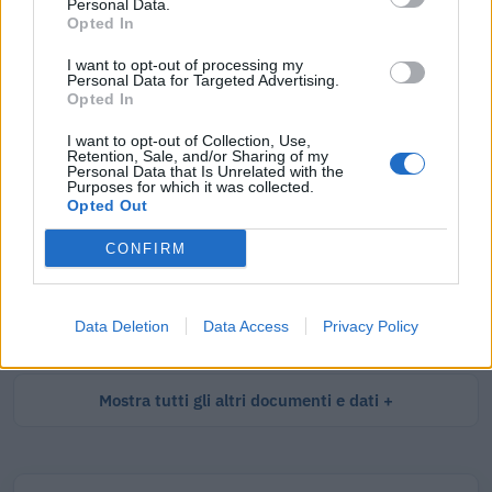
Tutti i documenti e servizi disponibili →
Personal Data.
Opted In
Documenti più richiesti
I want to opt-out of processing my
Personal Data for Targeted Advertising.
Opted In
Visure Camerali - Società di Persone
I want to opt-out of Collection, Use,
€ 5,39 IVA inclusa
Retention, Sale, and/or Sharing of my
Personal Data that Is Unrelated with the
Purposes for which it was collected.
Opted Out
Visure Camerali - Storico Società di Persone
CONFIRM
€ 6,98 IVA inclusa
Data Deletion
Data Access
Privacy Policy
Mostra tutti gli altri documenti e dati