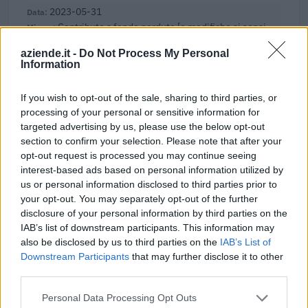
2023-05-31
Contributo a fondo perduto [e modifiche ai sensi
della decisione SA. 62668 e decisione C(2022) 171 final)
aziende.it -
Do Not Process My Personal
SA 101076)
Information
agenzia delle entrate
4.460 euro
If you wish to opt-out of the sale, sharing to third parties, or
processing of your personal or sensitive information for
2023-05-20
targeted advertising by us, please use the below opt-out
SA.57496 (2021/N) – Italy – Broadband vouchers
section to confirm your selection. Please note that after your
for SMEs
opt-out request is processed you may continue seeing
INFRATEL ITALIA S.P.A.
interest-based ads based on personal information utilized by
300 euro
us or personal information disclosed to third parties prior to
your opt-out. You may separately opt-out of the further
2023-04-18
disclosure of your personal information by third parties on the
esenzioni fiscali e crediti d'imposta adottati a
IAB’s list of downstream participants. This information may
seguito della crisi economica causata dall'epidemia di
also be disclosed by us to third parties on the
IAB’s List of
COVID-19 [con mo
Downstream Participants
that may further disclose it to other
agenzia delle entrate
third parties.
3.698 euro
Personal Data Processing Opt Outs
2023-04-04