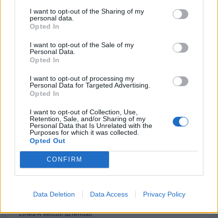
esenzioni fiscali e crediti d'imposta adottati a
I want to opt-out of the Sharing of my
seguito della crisi economica causata dall'epidemia di
personal data.
COVID-19 [con mo
Opted In
agenzia delle entrate
I want to opt-out of the Sale of my
1.340 euro
Personal Data.
Opted In
2021-11-27
I want to opt-out of processing my
esenzioni fiscali e crediti d'imposta adottati a
Personal Data for Targeted Advertising.
seguito della crisi economica causata dall'epidemia di
Opted In
COVID-19 [con mo
agenzia delle entrate
I want to opt-out of Collection, Use,
Retention, Sale, and/or Sharing of my
21 euro
Personal Data that Is Unrelated with the
Purposes for which it was collected.
2021-01-19
Opted Out
Fondo di garanzia per le piccole e medie imprese
CONFIRM
Banca del Mezzogiorno MedioCredito Centrale S.p.A.
680.000 euro
2020-11-27
Data Deletion
Data Access
Privacy Policy
Intervento per lo sviluppo ambientale delle PMI -
Linea A veicoli aziendali