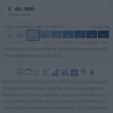
€ 60.000
Capitale sociale
F3
SCALA NAZIONALE DEL FATTURATO
FASCIA
F1
F2
F4
F5
F6
F7
F8
F9
F3
0-1M
1-2M
2-5M
5-10M
10-25M
25-50M
50-100M
100-500M
>500M
Dati economici relativi al bilancio 2024. Fonte: Registro Imprese.
Ultimo aggiornamento: 8 luglio 2026.
Rica 2000 Srl opera nel settore: Fabbricazione di attrezzature
di uso non domestico per la refrigerazione e la ventilazione.
Nell'esercizio 2024 ha registrato ricavi per 2.018.288 euro. Il
codice ATECO è 28.25 e la partita IVA è 01271080051. Rica
2000 Srl ha la sua sede in Frazione Motta, 14055, Costigliole