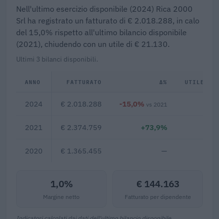
Nell'ultimo esercizio disponibile (2024) Rica 2000
Srl ha registrato un fatturato di € 2.018.288, in calo
del 15,0% rispetto all'ultimo bilancio disponibile
(2021), chiudendo con un utile di € 21.130.
Ultimi 3 bilanci disponibili.
ANNO
FATTURATO
Δ%
UTILE/PE
2024
€ 2.018.288
-15,0%
€ 2
vs 2021
2021
€ 2.374.759
+73,9%
2020
€ 1.365.455
—
1,0%
€ 144.163
Margine netto
Fatturato per dipendente
Indicatori calcolati dai dati dell'ultimo bilancio disponibile.