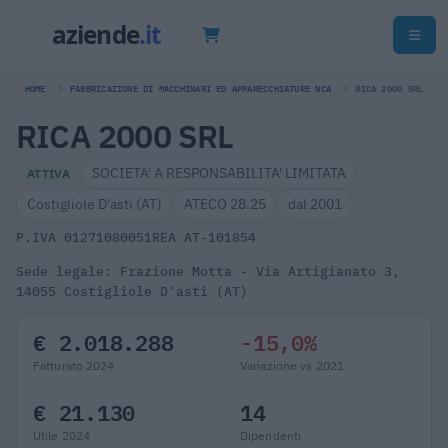
HOME
FABBRICAZIONE DI MACCHINARI ED APPARECCHIATURE NCA
RICA 2000 SRL
RICA 2000 SRL
SOCIETA' A RESPONSABILITA' LIMITATA
ATTIVA
Costigliole D'asti (AT)
ATECO 28.25
dal 2001
P.IVA 01271080051
REA AT-101854
Sede legale: Frazione Motta - Via Artigianato 3,
14055 Costigliole D'asti (AT)
€ 2.018.288
-15,0%
Fatturato 2024
Variazione vs 2021
€ 21.130
14
Utile 2024
Dipendenti