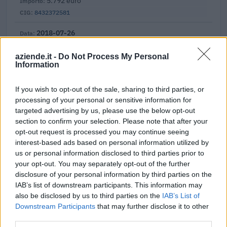
5.792 euro
8432372581
2018-07-26
270.000 euro
7399244150
aziende.it -
Do Not Process My Personal
Information
Fonte:
ANAC – Banca Dati Nazionale Contratti Pubblici
(Open Data,
licenza CC BY-SA 4.0). Ogni CIG e' verificabile sul portale ANAC.
If you wish to opt-out of the sale, sharing to third parties, or
processing of your personal or sensitive information for
targeted advertising by us, please use the below opt-out
section to confirm your selection. Please note that after your
opt-out request is processed you may continue seeing
Aiuti di Stato e contributi pubblici
interest-based ads based on personal information utilized by
Resomet S.r.l. risulta beneficiaria di 8 aiuti o contributi
us or personal information disclosed to third parties prior to
pubblici per un totale di 524.998 euro (2021–2026).
your opt-out. You may separately opt-out of the further
disclosure of your personal information by third parties on the
2026-01-29
IAB’s list of downstream participants. This information may
Esonero dal versamento dei contributi previdenziali
also be disclosed by us to third parties on the
IAB’s List of
per l'assunzione di giovani lavoratori ( art. 1 comma 10-15
Downstream Participants
that may further disclose it to other
L. 178/
third parties.