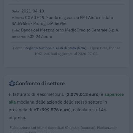
2021-04-10
COVID-19: Fondo di garanzia PMI Aiuto di stato
SA.59655 - Proroga SA.56966
Banca del Mezzogiorno MedioCredito Centrale S.p.A.
502.247 euro
Fonte:
Registro Nazionale Aiuti di Stato (RNA)
– Open Data, licenza
IODL 2.0. Dati aggiornati al 2026-07-02.
Confronto di settore
Il fatturato di Resomet S.r.l. (
2.079.012 euro
) è
superiore
alla
mediana delle aziende dello stesso settore in
provincia di AT (
599.576 euro
), calcolata su 146
imprese.
Elaborazione sui bilanci depositati (Registro Imprese). Mediana per
divisione ATECO e provincia.