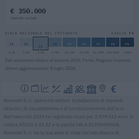
€ 350.000
Capitale sociale
F3
SCALA NAZIONALE DEL FATTURATO
FASCIA
F1
F2
F4
F5
F6
F7
F8
F9
F3
0-1M
1-2M
2-5M
5-10M
10-25M
25-50M
50-100M
100-500M
>500M
Dati economici relativi al bilancio 2024. Fonte: Registro Imprese.
Ultimo aggiornamento: 8 luglio 2026.
Resomet S.r.l. opera nel settore: Installazione di impianti
idraulici, di riscaldamento e di condizionamento dell'aria .
Nell'esercizio 2024 ha registrato ricavi per 2.079.012 euro. Il
codice ATECO è 43.22 e la partita IVA è 01293470058.
Resomet S.r.l. ha la sua sede in Viale Corrado Bianco 8,