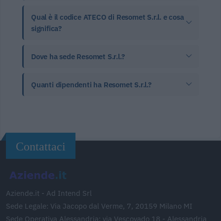
Qual è il codice ATECO di Resomet S.r.l. e cosa
significa?
Dove ha sede Resomet S.r.l.?
Quanti dipendenti ha Resomet S.r.l.?
Contattaci
Aziende.it - Ad Intend Srl
Sede Legale: Via Jacopo dal Verme, 7, 20159 Milano MI
Sede Operativa Alessandria: via Vescovado 18 - Alessandria