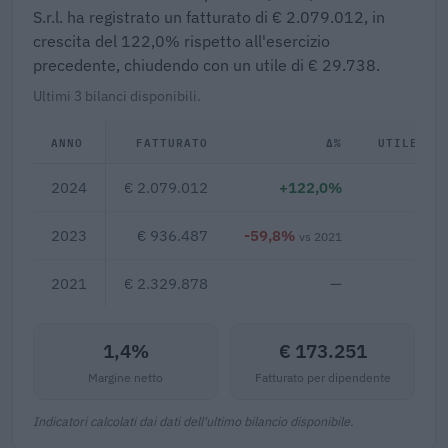
S.r.l. ha registrato un fatturato di € 2.079.012, in
crescita del 122,0% rispetto all'esercizio
precedente, chiudendo con un utile di € 29.738.
Ultimi 3 bilanci disponibili.
ANNO
FATTURATO
Δ%
UTILE/PE
2024
€ 2.079.012
+122,0%
€ 2
2023
€ 936.487
-59,8%
€ 1
vs 2021
2021
€ 2.329.878
—
1,4%
€ 173.251
Margine netto
Fatturato per dipendente
Indicatori calcolati dai dati dell'ultimo bilancio disponibile.