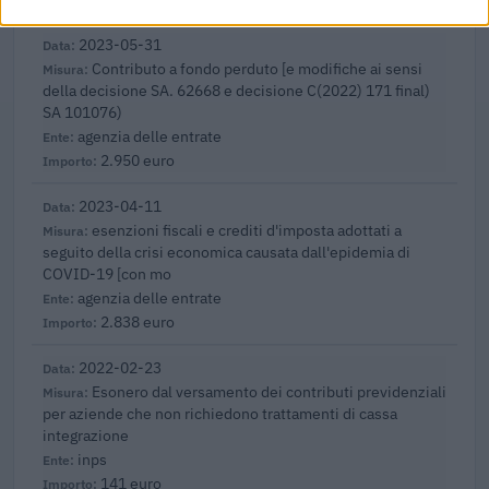
2023-05-31
Contributo a fondo perduto [e modifiche ai sensi
della decisione SA. 62668 e decisione C(2022) 171 final)
SA 101076)
agenzia delle entrate
2.950 euro
2023-04-11
esenzioni fiscali e crediti d'imposta adottati a
seguito della crisi economica causata dall'epidemia di
COVID-19 [con mo
agenzia delle entrate
2.838 euro
2022-02-23
Esonero dal versamento dei contributi previdenziali
per aziende che non richiedono trattamenti di cassa
integrazione
inps
141 euro