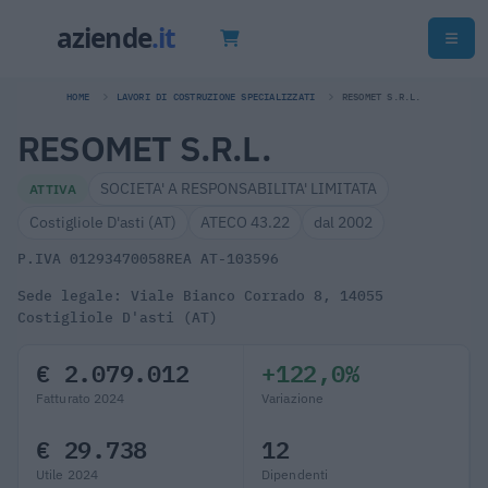
HOME
LAVORI DI COSTRUZIONE SPECIALIZZATI
RESOMET S.R.L.
RESOMET S.R.L.
SOCIETA' A RESPONSABILITA' LIMITATA
ATTIVA
Costigliole D'asti (AT)
ATECO 43.22
dal 2002
P.IVA 01293470058
REA AT-103596
Sede legale: Viale Bianco Corrado 8, 14055
Costigliole D'asti (AT)
€ 2.079.012
+122,0%
Fatturato 2024
Variazione
€ 29.738
12
Utile 2024
Dipendenti