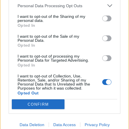
inps
Personal Data Processing Opt Outs
6.000 euro
I want to opt-out of the Sharing of my
2026-01-28
personal data.
Bando Intelligenza Artificiale e Cybersicurezza
Opted In
2025
I want to opt-out of the Sale of my
Camera di commercio di Alessandria-Asti
Personal Data.
5.000 euro
Opted In
2025-02-01
I want to opt-out of processing my
Personal Data for Targeted Advertising.
Esonero dal versamento dei contributi previdenziali
Opted In
per l'assunzione di giovani lavoratori ( art. 1 comma 10-15
L. 178/
I want to opt-out of Collection, Use,
inps
Retention, Sale, and/or Sharing of my
Personal Data that Is Unrelated with the
3.822 euro
Purposes for which it was collected.
Opted Out
2025-01-25
Esonero dal versamento dei contributi previdenziali
CONFIRM
per nuove assunzioni/trasformazioni a tempo
indeterminato nel bienni
inps
Data Deletion
Data Access
Privacy Policy
2.000 euro