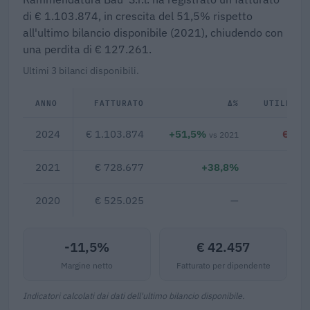
di € 1.103.874, in crescita del 51,5% rispetto
all'ultimo bilancio disponibile (2021), chiudendo con
una perdita di € 127.261.
Ultimi 3 bilanci disponibili.
ANNO
FATTURATO
Δ%
UTILE/PE
2024
€ 1.103.874
+51,5%
€ -12
vs 2021
2021
€ 728.677
+38,8%
2020
€ 525.025
—
-11,5%
€ 42.457
Margine netto
Fatturato per dipendente
Indicatori calcolati dai dati dell'ultimo bilancio disponibile.