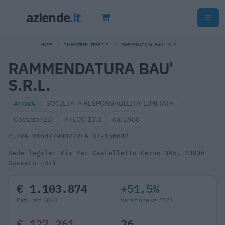
HOME
INDUSTRIE TESSILI
RAMMENDATURA BAU' S.R.L.
RAMMENDATURA BAU'
S.R.L.
SOCIETA' A RESPONSABILITA' LIMITATA
ATTIVA
Cossato (BI)
ATECO 13.3
dal 1988
P.IVA 01607790027
REA BI-150642
Sede legale: Via Per Castelletto Cervo 395, 13836
Cossato (BI)
€ 1.103.874
+51,5%
Fatturato 2024
Variazione vs 2021
€ 127.261
26