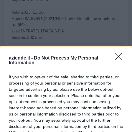
2023-11-18
SA.57496 (2021/N) – Italy – Broadband vouchers
for SMEs
INFRATEL ITALIA S.P.A.
300 euro
2023-07-24
Regolamento per i fondi interprofessionali per la
aziende.it -
Do Not Process My Personal
formazione continua per la concessioni di aiuti di stato
Information
esentati ai s
FONDIMPRESA
If you wish to opt-out of the sale, sharing to third parties, or
2.540 euro
processing of your personal or sensitive information for
targeted advertising by us, please use the below opt-out
2023-05-30
section to confirm your selection. Please note that after your
Contributo a fondo perduto [e modifiche ai sensi
opt-out request is processed you may continue seeing
della decisione SA. 62668 e decisione C(2022) 171 final)
interest-based ads based on personal information utilized by
SA 101076)
us or personal information disclosed to third parties prior to
agenzia delle entrate
your opt-out. You may separately opt-out of the further
10.507 euro
disclosure of your personal information by third parties on the