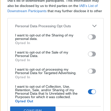
IAB’s list of downstream participants. This information may
2023-03-28
also be disclosed by us to third parties on the
IAB’s List of
esenzioni fiscali e crediti d'imposta adottati a
Downstream Participants
that may further disclose it to other
seguito della crisi economica causata dall'epidemia di
third parties.
COVID-19 [con mo
agenzia delle entrate
Personal Data Processing Opt Outs
1.852 euro
I want to opt-out of the Sharing of my
personal data.
2022-11-11
Opted In
Esonero dal versamento dei contributi previdenziali
per assunzioni di donne lavoratrici nel biennio 2021 - 2022
I want to opt-out of the Sale of my
Personal Data.
(art. 1
Opted In
inps
2.850 euro
I want to opt-out of processing my
Personal Data for Targeted Advertising.
Opted In
2021-11-13
esenzioni fiscali e crediti d'imposta adottati a
I want to opt-out of Collection, Use,
seguito della crisi economica causata dall'epidemia di
Retention, Sale, and/or Sharing of my
COVID-19 [con mo
Personal Data that Is Unrelated with the
Purposes for which it was collected.
agenzia delle entrate
Opted Out
80 euro
CONFIRM