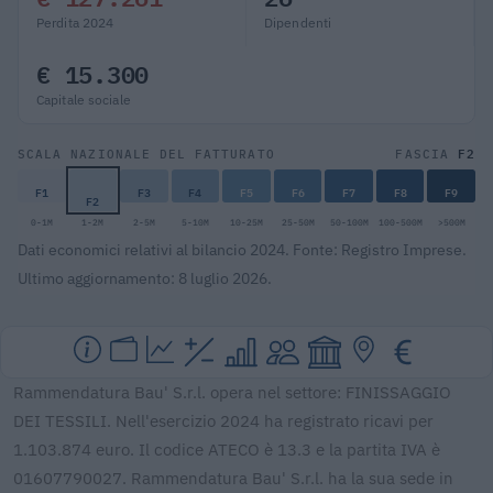
Perdita 2024
Dipendenti
€ 15.300
Capitale sociale
F2
SCALA NAZIONALE DEL FATTURATO
FASCIA
F1
F3
F4
F5
F6
F7
F8
F9
F2
0-1M
1-2M
2-5M
5-10M
10-25M
25-50M
50-100M
100-500M
>500M
Dati economici relativi al bilancio 2024. Fonte: Registro Imprese.
Ultimo aggiornamento: 8 luglio 2026.
Rammendatura Bau' S.r.l. opera nel settore: FINISSAGGIO
DEI TESSILI. Nell'esercizio 2024 ha registrato ricavi per
1.103.874 euro. Il codice ATECO è 13.3 e la partita IVA è
01607790027. Rammendatura Bau' S.r.l. ha la sua sede in