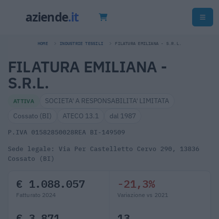
HOME
INDUSTRIE TESSILI
FILATURA EMILIANA - S.R.L.
FILATURA EMILIANA -
S.R.L.
SOCIETA' A RESPONSABILITA' LIMITATA
ATTIVA
Cossato (BI)
ATECO 13.1
dal 1987
P.IVA 01582850028
REA BI-149509
Sede legale: Via Per Castelletto Cervo 290, 13836
Cossato (BI)
€ 1.088.057
-21,3%
Fatturato 2024
Variazione vs 2021
€ 3.871
13