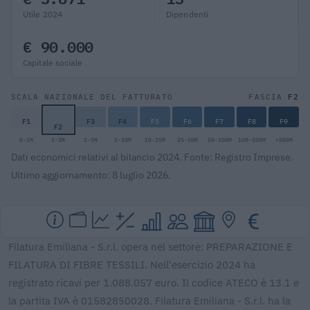
Utile 2024
Dipendenti
€ 90.000
Capitale sociale
F2
SCALA NAZIONALE DEL FATTURATO
FASCIA
F1
F3
F4
F5
F6
F7
F8
F9
F2
0-1M
1-2M
2-5M
5-10M
10-25M
25-50M
50-100M
100-500M
>500M
Dati economici relativi al bilancio 2024. Fonte: Registro Imprese.
Ultimo aggiornamento: 8 luglio 2026.
Filatura Emiliana - S.r.l. opera nel settore: PREPARAZIONE E
FILATURA DI FIBRE TESSILI. Nell'esercizio 2024 ha
registrato ricavi per 1.088.057 euro. Il codice ATECO è 13.1 e
la partita IVA è 01582850028. Filatura Emiliana - S.r.l. ha la