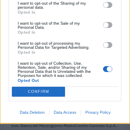
2023-04-21
I want to opt-out of the Sharing of my
personal data.
Fondo di garanzia per le piccole e medie imprese
Opted In
Banca del Mezzogiorno MedioCredito Centrale S.p.A.
88.000 euro
I want to opt-out of the Sale of my
Personal Data.
Opted In
2023-04-04
esenzioni fiscali e crediti d'imposta adottati a
I want to opt-out of processing my
seguito della crisi economica causata dall'epidemia di
Personal Data for Targeted Advertising.
COVID-19 [con mo
Opted In
agenzia delle entrate
834 euro
I want to opt-out of Collection, Use,
Retention, Sale, and/or Sharing of my
Personal Data that Is Unrelated with the
2022-05-25
Purposes for which it was collected.
Opted Out
COVID-19: Fondo di garanzia PMI - Modifica
SA.56966, SA.57625, SA.59655
CONFIRM
Banca del Mezzogiorno MedioCredito Centrale S.p.A.
5.000 euro
Data Deletion
Data Access
Privacy Policy
2022-01-18
Fondo di garanzia per le piccole e medie imprese
Banca del Mezzogiorno MedioCredito Centrale S.p.A.