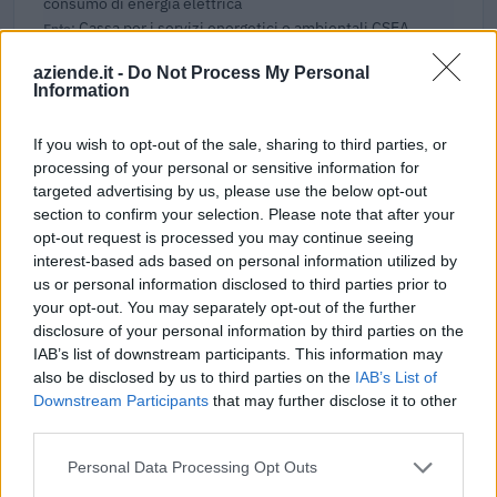
consumo di energia elettrica
Cassa per i servizi energetici e ambientali CSEA
36.021 euro
aziende.it -
Do Not Process My Personal
Information
2024-10-04
Fondo di garanzia per le piccole e medie imprese
If you wish to opt-out of the sale, sharing to third parties, or
Banca del Mezzogiorno MedioCredito Centrale S.p.A.
processing of your personal or sensitive information for
120.000 euro
targeted advertising by us, please use the below opt-out
section to confirm your selection. Please note that after your
2023-05-31
opt-out request is processed you may continue seeing
Contributo a fondo perduto [e modifiche ai sensi
interest-based ads based on personal information utilized by
della decisione SA. 62668 e decisione C(2022) 171 final)
us or personal information disclosed to third parties prior to
SA 101076)
your opt-out. You may separately opt-out of the further
agenzia delle entrate
disclosure of your personal information by third parties on the
2.000 euro
IAB’s list of downstream participants. This information may
also be disclosed by us to third parties on the
IAB’s List of
2023-04-21
Downstream Participants
that may further disclose it to other
Fondo di garanzia per le piccole e medie imprese
third parties.
Banca del Mezzogiorno MedioCredito Centrale S.p.A.
24.000 euro
Personal Data Processing Opt Outs