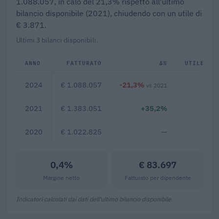
1.088.057, in calo del 21,3% rispetto all'ultimo
bilancio disponibile (2021), chiudendo con un utile di
€ 3.871.
Ultimi 3 bilanci disponibili.
ANNO
FATTURATO
Δ%
UTILE/PE
2024
€ 1.088.057
-21,3%
€ 
vs 2021
2021
€ 1.383.051
+35,2%
2020
€ 1.022.825
—
0,4%
€ 83.697
Margine netto
Fatturato per dipendente
Indicatori calcolati dai dati dell'ultimo bilancio disponibile.