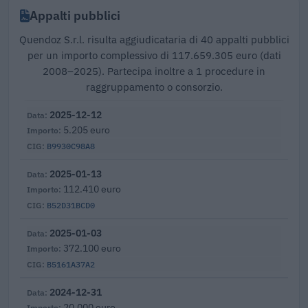
Appalti pubblici
Quendoz S.r.l. risulta aggiudicataria di 40 appalti pubblici
per un importo complessivo di 117.659.305 euro (dati
2008–2025). Partecipa inoltre a 1 procedure in
raggruppamento o consorzio.
2025-12-12
5.205 euro
B9930C98A8
2025-01-13
112.410 euro
B52D31BCD0
2025-01-03
372.100 euro
B5161A37A2
2024-12-31
20.000 euro