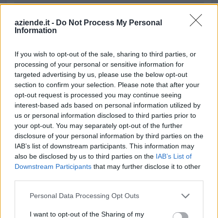
PD 5211/2010 - QUENDOZ S.R.L. PER
MAGNELLI LUCA (12/072e102028ADL)
aziende.it -
Do Not Process My Personal
Information
Ciclo di programmazione 2007-2013
22.071 euro
If you wish to opt-out of the sale, sharing to third parties, or
PD 1314/2011 - QUENDOZ SRL PER VAIRETTO
processing of your personal or sensitive information for
ROBERTO (12/072e100035ADL)
targeted advertising by us, please use the below opt-out
Ciclo di programmazione 2007-2013
section to confirm your selection. Please note that after your
10.230 euro
opt-out request is processed you may continue seeing
interest-based ads based on personal information utilized by
Fonte:
OpenCoesione
(Open Data, licenza CC BY 4.0). Ogni progetto e'
us or personal information disclosed to third parties prior to
verificabile sul portale OpenCoesione. Dati aggiornati al 2026-08-02.
your opt-out. You may separately opt-out of the further
disclosure of your personal information by third parties on the
IAB’s list of downstream participants. This information may
also be disclosed by us to third parties on the
IAB’s List of
Downstream Participants
that may further disclose it to other
Aiuti di Stato e contributi pubblici
third parties.
Quendoz S.r.l. risulta beneficiaria di 29 aiuti o contributi
Personal Data Processing Opt Outs
pubblici per un totale di 8.254.821 euro (2020–2026).
I want to opt-out of the Sharing of my