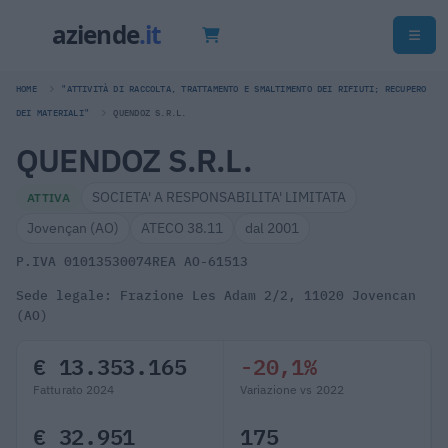
HOME
"ATTIVITÀ DI RACCOLTA, TRATTAMENTO E SMALTIMENTO DEI RIFIUTI; RECUPERO
DEI MATERIALI"
QUENDOZ S.R.L.
QUENDOZ S.R.L.
SOCIETA' A RESPONSABILITA' LIMITATA
ATTIVA
Jovençan (AO)
ATECO 38.11
dal 2001
P.IVA 01013530074
REA AO-61513
Sede legale: Frazione Les Adam 2/2, 11020 Jovencan
(AO)
€ 13.353.165
-20,1%
Fatturato 2024
Variazione vs 2022
€ 32.951
175