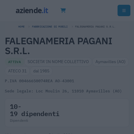
HOME
FABBRICAZIONE DI MOBILI
FALEGNAMERIA PAGANI S.R.L.
FALEGNAMERIA PAGANI
S.R.L.
SOCIETA' IN NOME COLLETTIVO
Aymavilles (AO)
ATTIVA
ATECO 31
dal 1985
P.IVA 00466650074
REA AO-43001
Sede legale: Loc Moulin 26, 11010 Aymavilles (AO)
10-
19 dipendenti
Dipendenti