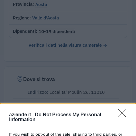
Aosta
Provincia
Valle d'Aosta
Regione
10-19 dipendenti
Dipendenti
Verifica i dati nella visura camerale →
Dove si trova
Indirizzo:
Localita' Moulin 26, 11010
Comune:
Aymavilles
aziende.it -
Do Not Process My Personal
Provincia:
Aosta
Information
Regione:
Valle d'Aosta
If you wish to opt-out of the sale, sharing to third parties, or