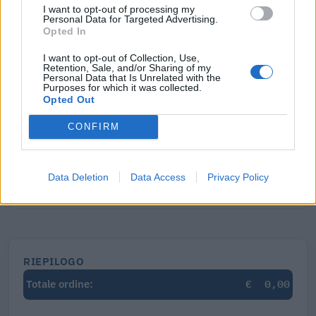
Visure Camerali - Società di Capitali
I want to opt-out of processing my
Personal Data for Targeted Advertising.
€ 7,77 IVA inclusa
Opted In
I want to opt-out of Collection, Use,
Retention, Sale, and/or Sharing of my
Personal Data that Is Unrelated with the
Purposes for which it was collected.
Visure Camerali - Storico Società di Capitali
Opted Out
€ 9,36 IVA inclusa
CONFIRM
Data Deletion
Data Access
Privacy Policy
Mostra tutti gli altri documenti e dati
RIEPILOGO
€
0,00
Totale ordine: