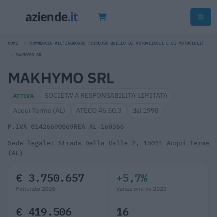
HOME
COMMERCIO ALL'INGROSSO (ESCLUSO QUELLO DI AUTOVEICOLI E DI MOTOCICLI)
MAKHYMO SRL
MAKHYMO SRL
SOCIETA' A RESPONSABILITA' LIMITATA
ATTIVA
Acqui Terme (AL)
ATECO 46.50.3
dal 1990
P.IVA 01426690069
REA AL-160366
Sede legale: Strada Della Valle 2, 15011 Acqui Terme
(AL)
€ 3.750.657
+5,7%
Fatturato 2025
Variazione vs 2023
€ 419.506
16