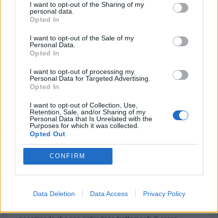
[decisione su SA.100155 e modifiche (estensione
I want to opt-out of the Sharing of my
temporale al 30.6.22) ai sensi
personal data.
Opted In
agenzia delle entrate
14.967 euro
I want to opt-out of the Sale of my
Personal Data.
2023-05-30
Opted In
Contributo a fondo perduto [e modifiche ai sensi
I want to opt-out of processing my
della decisione SA. 62668 e decisione C(2022) 171 final)
Personal Data for Targeted Advertising.
SA 101076)
Opted In
agenzia delle entrate
4.863 euro
I want to opt-out of Collection, Use,
Retention, Sale, and/or Sharing of my
Personal Data that Is Unrelated with the
2023-03-30
Purposes for which it was collected.
Opted Out
esenzioni fiscali e crediti d'imposta adottati a
seguito della crisi economica causata dall'epidemia di
COVID-19 [con mo
CONFIRM
agenzia delle entrate
11.397 euro
Data Deletion
Data Access
Privacy Policy
2022-11-11
Esonero dal versamento dei contributi previdenziali