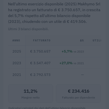
Nell'ultimo esercizio disponibile (2025) Makhymo Srl
ha registrato un fatturato di € 3.750.657, in crescita
del 5,7% rispetto all'ultimo bilancio disponibile
(2023), chiudendo con un utile di € 419.506.
Ultimi 3 bilanci disponibili.
ANNO
FATTURATO
Δ%
UTILE/PE
2025
€ 3.750.657
+5,7%
€ 41
vs 2023
2023
€ 3.547.407
+27,0%
€ 36
vs 2021
2021
€ 2.792.573
—
11,2%
€ 234.416
Margine netto
Fatturato per dipendente
Indicatori calcolati dai dati dell'ultimo bilancio disponibile.