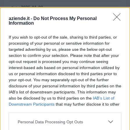
2025-11-08
22.692 euro
aziende.it -
Do Not Process My Personal
B904860E07
Information
2025-10-31
If you wish to opt-out of the sale, sharing to third parties, or
22.000 euro
processing of your personal or sensitive information for
B8CBAEEE89
targeted advertising by us, please use the below opt-out
section to confirm your selection. Please note that after your
Fonte:
ANAC – Banca Dati Nazionale Contratti Pubblici
(Open Data,
licenza CC BY-SA 4.0). Ogni CIG e' verificabile sul portale ANAC.
opt-out request is processed you may continue seeing
interest-based ads based on personal information utilized by
us or personal information disclosed to third parties prior to
your opt-out. You may separately opt-out of the further
disclosure of your personal information by third parties on the
Aiuti di Stato e contributi pubblici
IAB’s list of downstream participants. This information may
also be disclosed by us to third parties on the
IAB’s List of
Makhymo Srl risulta beneficiaria di 7 aiuti o contributi
Downstream Participants
that may further disclose it to other
pubblici per un totale di 455.164 euro (2020–2024).
third parties.
2024-03-12
Personal Data Processing Opt Outs
Contributo a fondo perduto "perequativo"