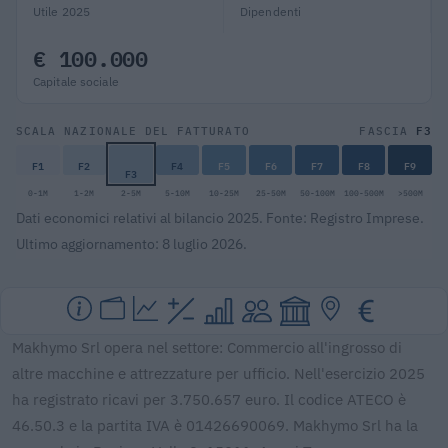
Utile 2025
Dipendenti
€ 100.000
Capitale sociale
F3
SCALA NAZIONALE DEL FATTURATO
FASCIA
F1
F2
F4
F5
F6
F7
F8
F9
F3
0-1M
1-2M
2-5M
5-10M
10-25M
25-50M
50-100M
100-500M
>500M
Dati economici relativi al bilancio 2025. Fonte: Registro Imprese.
Ultimo aggiornamento: 8 luglio 2026.
Makhymo Srl opera nel settore: Commercio all'ingrosso di
altre macchine e attrezzature per ufficio. Nell'esercizio 2025
ha registrato ricavi per 3.750.657 euro. Il codice ATECO è
46.50.3 e la partita IVA è 01426690069. Makhymo Srl ha la