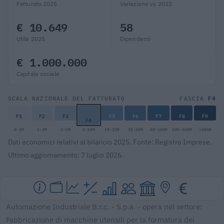
Fatturato 2025
Variazione vs 2023
€ 10.649
58
Utile 2025
Dipendenti
€ 1.000.000
Capitale sociale
F4
SCALA NAZIONALE DEL FATTURATO
FASCIA
F1
F2
F3
F5
F6
F7
F8
F9
F4
0-1M
1-2M
2-5M
5-10M
10-25M
25-50M
50-100M
100-500M
>500M
Dati economici relativi al bilancio 2025. Fonte: Registro Imprese.
Ultimo aggiornamento: 7 luglio 2026.
Automazione Industriale B.r.c. - S.p.a. - opera nel settore:
Fabbricazione di macchine utensili per la formatura dei