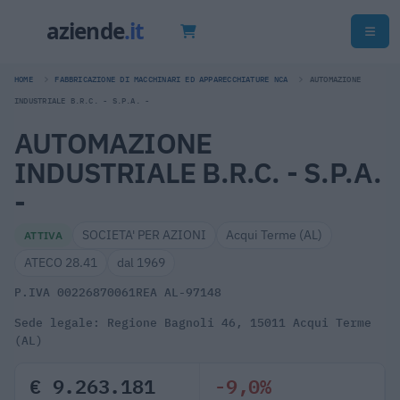
HOME
FABBRICAZIONE DI MACCHINARI ED APPARECCHIATURE NCA
AUTOMAZIONE
INDUSTRIALE B.R.C. - S.P.A. -
AUTOMAZIONE
INDUSTRIALE B.R.C. - S.P.A.
-
SOCIETA' PER AZIONI
Acqui Terme (AL)
ATTIVA
ATECO 28.41
dal 1969
P.IVA 00226870061
REA AL-97148
Sede legale: Regione Bagnoli 46, 15011 Acqui Terme
(AL)
€ 9.263.181
-9,0%