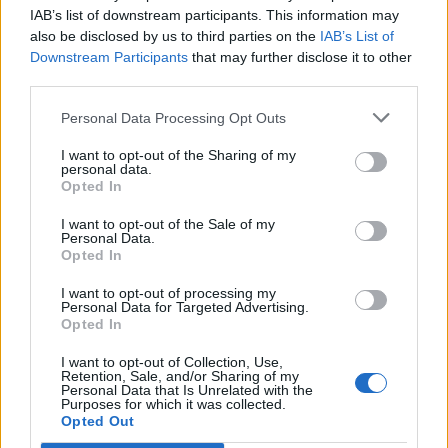
IAB’s list of downstream participants. This information may
2024-03-08
also be disclosed by us to third parties on the
IAB’s List of
Downstream Participants
that may further disclose it to other
Misure fiscali automatiche e sovvenzioni a fondo
perduto a sostegno alle imprese e all'economia (come
third parties.
modificato da C(20
Personal Data Processing Opt Outs
agenzia delle entrate
156.356 euro
I want to opt-out of the Sharing of my
personal data.
2023-08-01
Opted In
TCF: Garanzie sui prestiti per PMI e piccole
I want to opt-out of the Sale of my
imprese a media capitalizzazione
Personal Data.
Banca del Mezzogiorno MedioCredito Centrale S.p.A.
Opted In
900.000 euro
I want to opt-out of processing my
Personal Data for Targeted Advertising.
2023-08-01
Opted In
TCF: Garanzie sui prestiti per PMI e piccole
imprese a media capitalizzazione
I want to opt-out of Collection, Use,
Banca del Mezzogiorno MedioCredito Centrale S.p.A.
Retention, Sale, and/or Sharing of my
Personal Data that Is Unrelated with the
150.000 euro
Purposes for which it was collected.
Opted Out
2023-06-30