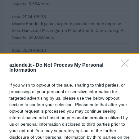
3.334 euro
2024-08-13
Fondo di garanzia per le piccole e medie imprese
Banca del Mezzogiorno MedioCredito Centrale S.p.A.
240.000 euro
2024-08-13
Fondo di garanzia per le piccole e medie imprese
Banca del Mezzogiorno MedioCredito Centrale S.p.A.
aziende.it -
Do Not Process My Personal
Information
120.000 euro
2024-08-13
If you wish to opt-out of the sale, sharing to third parties, or
Fondo di garanzia per le piccole e medie imprese
processing of your personal or sensitive information for
Banca del Mezzogiorno MedioCredito Centrale S.p.A.
targeted advertising by us, please use the below opt-out
360.000 euro
section to confirm your selection. Please note that after your
opt-out request is processed you may continue seeing
2024-04-12
interest-based ads based on personal information utilized by
Fondo di garanzia per le piccole e medie imprese
us or personal information disclosed to third parties prior to
Banca del Mezzogiorno MedioCredito Centrale S.p.A.
your opt-out. You may separately opt-out of the further
320.000 euro
disclosure of your personal information by third parties on the