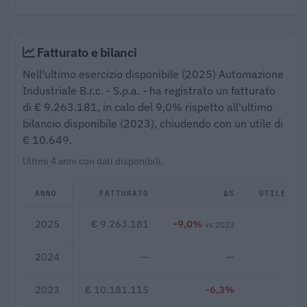
Fatturato e bilanci
Nell'ultimo esercizio disponibile (2025) Automazione
Industriale B.r.c. - S.p.a. - ha registrato un fatturato
di € 9.263.181, in calo del 9,0% rispetto all'ultimo
bilancio disponibile (2023), chiudendo con un utile di
€ 10.649.
Ultimi 4 anni con dati disponibili.
ANNO
FATTURATO
Δ%
UTILE/PE
2025
€ 9.263.181
-9,0%
€ 1
vs 2023
2024
—
—
2023
€ 10.181.115
-6,3%
€ 2