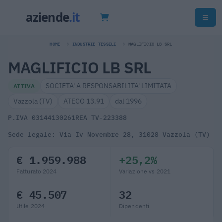
HOME
INDUSTRIE TESSILI
MAGLIFICIO LB SRL
MAGLIFICIO LB SRL
SOCIETA' A RESPONSABILITA' LIMITATA
ATTIVA
Vazzola (TV)
ATECO 13.91
dal 1996
P.IVA 03144130261
REA TV-223388
Sede legale: Via Iv Novembre 28, 31028 Vazzola (TV)
€ 1.959.988
+25,2%
Fatturato 2024
Variazione vs 2021
€ 45.507
32
Utile 2024
Dipendenti