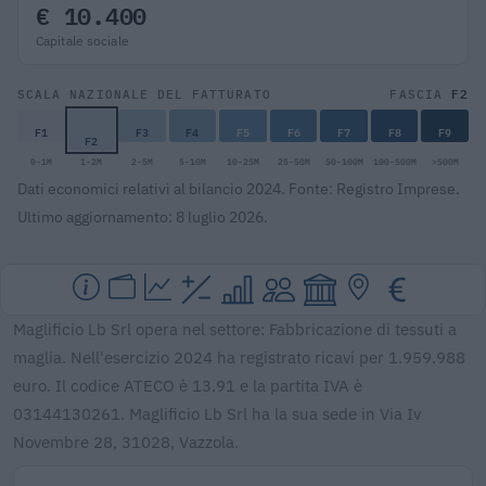
€ 10.400
Capitale sociale
F2
SCALA NAZIONALE DEL FATTURATO
FASCIA
F1
F3
F4
F5
F6
F7
F8
F9
F2
0-1M
1-2M
2-5M
5-10M
10-25M
25-50M
50-100M
100-500M
>500M
Dati economici relativi al bilancio 2024. Fonte: Registro Imprese.
Ultimo aggiornamento: 8 luglio 2026.
Maglificio Lb Srl opera nel settore: Fabbricazione di tessuti a
maglia. Nell'esercizio 2024 ha registrato ricavi per 1.959.988
euro. Il codice ATECO è 13.91 e la partita IVA è
03144130261. Maglificio Lb Srl ha la sua sede in Via Iv
Novembre 28, 31028, Vazzola.