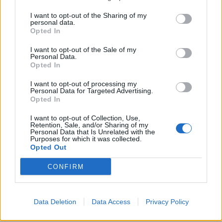
esenzioni fiscali e crediti d'imposta adottati a
seguito della crisi economica causata dall'epidemia di
I want to opt-out of the Sharing of my
personal data.
COVID-19 [con mo
Opted In
agenzia delle entrate
2.407 euro
I want to opt-out of the Sale of my
Personal Data.
Opted In
2022-01-31
COVID-19: Fondo di garanzia PMI - Modifica
I want to opt-out of processing my
SA.56966, SA.57625, SA.59655
Personal Data for Targeted Advertising.
Banca del Mezzogiorno MedioCredito Centrale S.p.A.
Opted In
100.359 euro
I want to opt-out of Collection, Use,
Retention, Sale, and/or Sharing of my
2022-01-02
Personal Data that Is Unrelated with the
Purposes for which it was collected.
GARANZIA DEL FONDO A VALERE SULLA SEZIONE
Opted Out
SPECIALE DI CUI ALL’ARTICOLO 56 DEL DECRETO-LEGGE
DEL 17 MARZO 2020 N. 18
CONFIRM
Banca del Mezzogiorno MedioCredito Centrale S.p.A.
12.409 euro
Data Deletion
Data Access
Privacy Policy
2022-01-02
GARANZIA DEL FONDO A VALERE SULLA SEZIONE