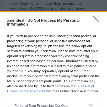
Contributo a fondo perduto "perequativo"
[decisione su SA.100155 e modifiche (estensione
temporale al 30.6.22) ai sensi
agenzia delle entrate
aziende.it -
Do Not Process My Personal
1.346 euro
Information
2023-05-30
If you wish to opt-out of the sale, sharing to third parties, or
Contributo a fondo perduto [e modifiche ai sensi
processing of your personal or sensitive information for
della decisione SA. 62668 e decisione C(2022) 171 final)
targeted advertising by us, please use the below opt-out
SA 101076)
section to confirm your selection. Please note that after your
agenzia delle entrate
opt-out request is processed you may continue seeing
18.546 euro
interest-based ads based on personal information utilized by
us or personal information disclosed to third parties prior to
2023-04-17
your opt-out. You may separately opt-out of the further
esenzioni fiscali e crediti d'imposta adottati a
disclosure of your personal information by third parties on the
seguito della crisi economica causata dall'epidemia di
IAB’s list of downstream participants. This information may
COVID-19 [con mo
also be disclosed by us to third parties on the
IAB’s List of
agenzia delle entrate
Downstream Participants
that may further disclose it to other
1.800 euro
third parties.
2023-04-07
Personal Data Processing Opt Outs