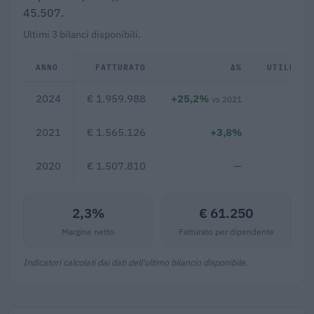
45.507.
Ultimi 3 bilanci disponibili.
ANNO
FATTURATO
Δ%
UTILE/PE
2024
€ 1.959.988
+25,2%
€ 4
vs 2021
2021
€ 1.565.126
+3,8%
2020
€ 1.507.810
—
2,3%
€ 61.250
Margine netto
Fatturato per dipendente
Indicatori calcolati dai dati dell'ultimo bilancio disponibile.