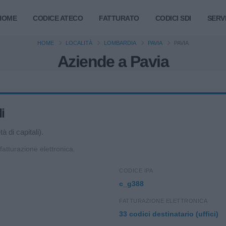
HOME
CODICE ATECO
FATTURATO
CODICI SDI
SERVI
HOME
LOCALITÀ
LOMBARDIA
PAVIA
PAVIA
Aziende a Pavia
i
 di capitali).
 fatturazione elettronica.
CODICE IPA
c_g388
FATTURAZIONE ELETTRONICA
33 codici destinatario (uffici)