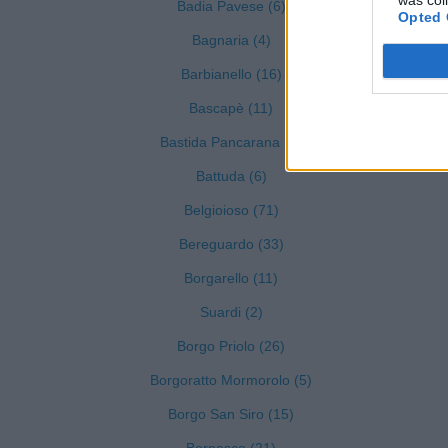
Badia Pavese (6)
Opted 
Bagnaria (4)
Barbianello (16)
Bascapè (11)
Bastida Pancarana (4)
Battuda (6)
Belgioioso (71)
Bereguardo (33)
Borgarello (11)
Suardi (2)
Borgo Priolo (26)
Borgoratto Mormorolo (5)
Borgo San Siro (15)