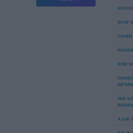
EUROVE
SITAF S
COVEN 
ROVIDA
ROM S
CONSOR
INFORM
SER S.
RADIAN
A.S.M. 