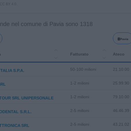
i CC BY 4.0.
ende nel comune di Pavia sono 1318
Pavia
a
Fatturato
Ateco
50-100 milioni
21.10.00
TALIA S.P.A.
1-2 milioni
25.99.90
SRL
1-2 milioni
79.10.00
TOUR SRL UNIPERSONALE
2-5 milioni
46.46.39
DENTAL S.R.L.
2-5 milioni
43.21.02
TTRONICA SRL