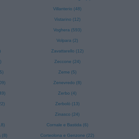
Villanterio (48)
Vistarino (12)
Voghera (593)
Volpara (2)
)
Zavattarello (12)
)
Zeccone (24)
5)
Zeme (5)
09)
Zenevredo (8)
49)
Zerbo (4)
22)
Zerbolò (13)
Zinasco (24)
18)
Cornale e Bastida (6)
 (8)
Corteolona e Genzone (22)