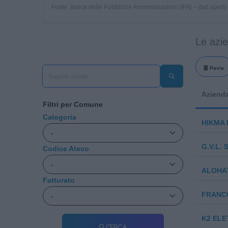
Fonte: Indice delle Pubbliche Amministrazioni (IPA) – dati apert
Le azi
Pavia
Aziend
Filtri per Comune
Categoria
HIKMA I
G.V.L. 
Codice Ateco
ALOHA
Fatturato
FRANCO
K2 ELE
Cerca