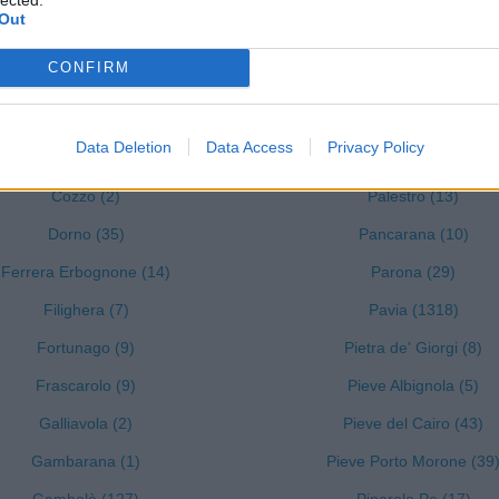
Confienza (22)
Mortara (242)
Out
Copiano (21)
Nicorvo (3)
CONFIRM
Corana (3)
Olevano di Lomellina (6
Corvino San Quirico (11)
Oliva Gessi (1)
Data Deletion
Data Access
Privacy Policy
Costa de' Nobili (3)
Ottobiano (9)
Cozzo (2)
Palestro (13)
Dorno (35)
Pancarana (10)
Ferrera Erbognone (14)
Parona (29)
Filighera (7)
Pavia (1318)
Fortunago (9)
Pietra de' Giorgi (8)
Frascarolo (9)
Pieve Albignola (5)
Galliavola (2)
Pieve del Cairo (43)
Gambarana (1)
Pieve Porto Morone (39