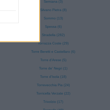
Semiana (3)
Silvano Pietra (8)
)
Sommo (13)
Spessa (6)
Stradella (282)
Torrazza Coste (29)
Torre Beretti e Castellaro (6)
Torre d'Arese (5)
Torre de' Negri (1)
Torre d'Isola (18)
Torrevecchia Pia (24)
Torricella Verzate (22)
)
Trivolzio (17)