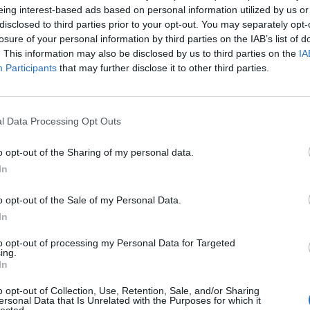
eing interest-based ads based on personal information utilized by us or
disclosed to third parties prior to your opt-out. You may separately opt-
5-10 milioni
46.84.20
 S.R.L.
losure of your personal information by third parties on the IAB’s list of
. This information may also be disclosed by us to third parties on the
IA
2-5 milioni
20.59.99
 FERMENTI S.R.L.
Participants
that may further disclose it to other third parties.
l Data Processing Opt Outs
o opt-out of the Sharing of my personal data.
lizza tutti i comuni della provincia di
In
o opt-out of the Sale of my Personal Data.
In
Chignolo Po (43)
Montesegale (2)
to opt-out of processing my Personal Data for Targeted
Cigognola (30)
Monticelli Pavese (11)
ing.
In
Cilavegna (78)
Montù Beccaria (22)
o opt-out of Collection, Use, Retention, Sale, and/or Sharing
Codevilla (28)
Mornico Losana (8)
ersonal Data that Is Unrelated with the Purposes for which it
lected.