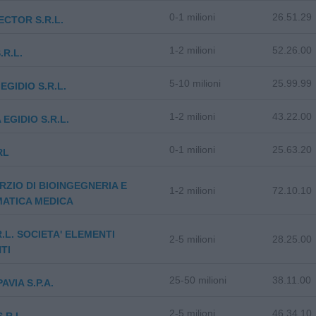
0-1 milioni
26.51.29
CTOR S.R.L.
1-2 milioni
52.26.00
.R.L.
5-10 milioni
25.99.99
EGIDIO S.R.L.
1-2 milioni
43.22.00
 EGIDIO S.R.L.
0-1 milioni
25.63.20
RL
ZIO DI BIOINGEGNERIA E
1-2 milioni
72.10.10
ATICA MEDICA
R.L. SOCIETA' ELEMENTI
2-5 milioni
28.25.00
TI
25-50 milioni
38.11.00
PAVIA S.P.A.
2-5 milioni
46.34.10