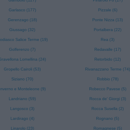
Gambolò (127)
Pinarolo Po (17)
Garlasco (177)
Pizzale (6)
Gerenzago (18)
Ponte Nizza (13)
Giussago (32)
Portalbera (22)
odiasco Salice Terme (19)
Rea (3)
Golferenzo (7)
Redavalle (17)
Gravellona Lomellina (24)
Retorbido (12)
Gropello Cairoli (53)
Rivanazzano Terme (74
Siziano (70)
Robbio (78)
Inverno e Monteleone (9)
Robecco Pavese (5)
Landriano (59)
Rocca de' Giorgi (3)
Langosco (3)
Rocca Susella (2)
Lardirago (4)
Rognano (5)
Linarolo (23)
Romagnese (5)