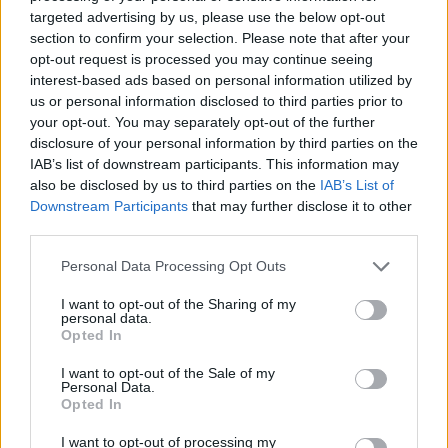
seguito della crisi economica causata dall'epidemia di
targeted advertising by us, please use the below opt-out
COVID-19 [con mo
section to confirm your selection. Please note that after your
agenzia delle entrate
opt-out request is processed you may continue seeing
5.280 euro
interest-based ads based on personal information utilized by
us or personal information disclosed to third parties prior to
2022-04-10
your opt-out. You may separately opt-out of the further
COVID-19: Fondo di garanzia PMI - Modifica
disclosure of your personal information by third parties on the
SA.56966, SA.57625, SA.59655
IAB’s list of downstream participants. This information may
Banca del Mezzogiorno MedioCredito Centrale S.p.A.
also be disclosed by us to third parties on the
IAB’s List of
101.113 euro
Downstream Participants
that may further disclose it to other
third parties.
2022-02-16
Regolamento per i fondi interprofessionali per la
Personal Data Processing Opt Outs
formazione continua per la concessioni di aiuti di stato
esentati ai s
I want to opt-out of the Sharing of my
personal data.
Fondo artigianato formazione
Opted In
1.433 euro
I want to opt-out of the Sale of my
2022-01-10
Personal Data.
Opted In
COVID-19: Fondo di garanzia PMI - Modifica
SA.56966, SA.57625, SA.59655
I want to opt-out of processing my
Banca del Mezzogiorno MedioCredito Centrale S.p.A.