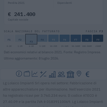
Perdita 2021
Dipendenti
€ 241.400
Capitale sociale
F3
SCALA NAZIONALE DEL FATTURATO
FASCIA
F1
F2
F4
F5
F6
F7
F8
F9
F3
0-1M
1-2M
2-5M
5-10M
10-25M
25-50M
50-100M
100-500M
>500M
Dati economici relativi al bilancio 2021. Fonte: Registro Imprese.
Ultimo aggiornamento: 8 luglio 2026.
Lg Lolaico Impianti Srl opera nel settore: Fabbricazione di
altre apparecchiature per illuminazione. Nell'esercizio 2021
ha registrato ricavi per 3.760.234 euro. Il codice ATECO è
27.40.09 e la partita IVA è 01839110069. Lg Lolaico Impianti