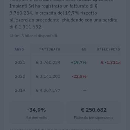
Impianti Srl ha registrato un fatturato di €
3.760.234, in crescita del 19,7% rispetto
all'esercizio precedente, chiudendo con una perdita
di € 1.311.632.
Ultimi 3 bilanci disponibili.
ANNO
FATTURATO
Δ%
UTILE/PERDITA
2021
€ 3.760.234
+19,7%
€ -1.311.632
2020
€ 3.141.200
-22,8%
—
2019
€ 4.067.177
—
—
-34,9%
€ 250.682
Margine netto
Fatturato per dipendente
Indicatori calcolati dai dati dell'ultimo bilancio disponibile.