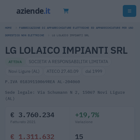
HOME
FABBRICAZIONE DI APPARECCHIATURE ELETTRICHE ED APPARECCHIATURE PER USO
DOMESTICO NON ELETTRICHE
LG LOLAICO IMPIANTI SRL
LG LOLAICO IMPIANTI SRL
SOCIETA' A RESPONSABILITA' LIMITATA
ATTIVA
Novi Ligure (AL)
ATECO 27.40.09
dal 1999
P.IVA 01839110069
REA AL-204060
Sede legale: Via Schumann N 2, 15067 Novi Ligure
(AL)
€ 3.760.234
+19,7%
Fatturato 2021
Variazione
€ 1.311.632
15