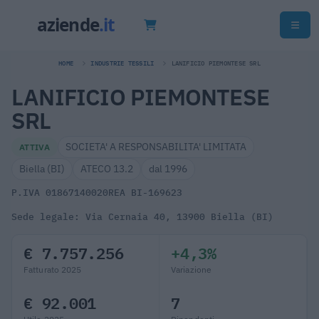
HOME
INDUSTRIE TESSILI
LANIFICIO PIEMONTESE SRL
LANIFICIO PIEMONTESE
SRL
SOCIETA' A RESPONSABILITA' LIMITATA
ATTIVA
Biella (BI)
ATECO 13.2
dal 1996
P.IVA 01867140020
REA BI-169623
Sede legale: Via Cernaia 40, 13900 Biella (BI)
€ 7.757.256
+4,3%
Fatturato 2025
Variazione
€ 92.001
7