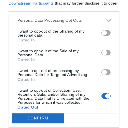
REGIONE PIEMONTE - DIREZIONE ISTRUZIONE E
Downstream Participants
that may further disclose it to other
DIRITTO ALLO STUDIO UNIVERSITARIO , FO
third parties.
259 euro
Personal Data Processing Opt Outs
2025-05-06
Academy di filiera sistemi di mobilità – green jobs e
I want to opt-out of the Sharing of my
personal data.
tessile, abbigliamento, moda, ai sensi della direttiva
Opted In
regionale
REGIONE PIEMONTE - DIREZIONE ISTRUZIONE E
I want to opt-out of the Sale of my
DIRITTO ALLO STUDIO UNIVERSITARIO , FO
Personal Data.
Opted In
259 euro
I want to opt-out of processing my
2025-02-05
Personal Data for Targeted Advertising.
Academy di filiera sistemi di mobilità – green jobs e
Opted In
tessile, abbigliamento, moda, ai sensi della direttiva
regionale
I want to opt-out of Collection, Use,
Retention, Sale, and/or Sharing of my
REGIONE PIEMONTE - DIREZIONE ISTRUZIONE E
Personal Data that Is Unrelated with the
DIRITTO ALLO STUDIO UNIVERSITARIO , FO
Purposes for which it was collected.
Opted Out
437 euro
CONFIRM
2025-01-30
Esonero dal versamento dei contributi previdenziali