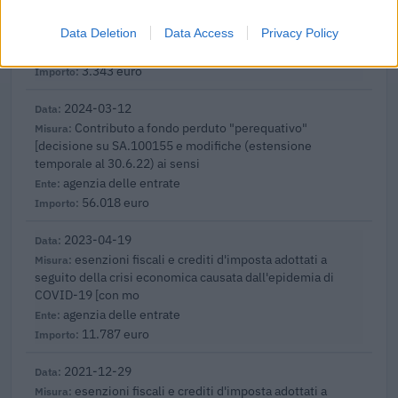
per l'assunzione di giovani lavoratori ( art. 1 comma 10-15
L. 178/
Data Deletion
Data Access
Privacy Policy
inps
3.343 euro
2024-03-12
Contributo a fondo perduto "perequativo"
[decisione su SA.100155 e modifiche (estensione
temporale al 30.6.22) ai sensi
agenzia delle entrate
56.018 euro
2023-04-19
esenzioni fiscali e crediti d'imposta adottati a
seguito della crisi economica causata dall'epidemia di
COVID-19 [con mo
agenzia delle entrate
11.787 euro
2021-12-29
esenzioni fiscali e crediti d'imposta adottati a