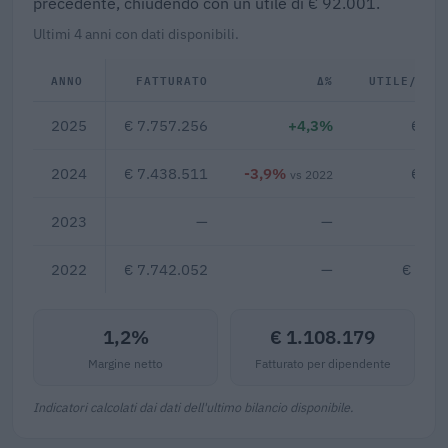
precedente, chiudendo con un utile di € 92.001.
Ultimi 4 anni con dati disponibili.
ANNO
FATTURATO
Δ%
UTILE/PER
2025
€ 7.757.256
+4,3%
€ 92
2024
€ 7.438.511
-3,9%
€ 67
vs 2022
2023
—
—
2022
€ 7.742.052
—
€ 829
1,2%
€ 1.108.179
Margine netto
Fatturato per dipendente
Indicatori calcolati dai dati dell'ultimo bilancio disponibile.