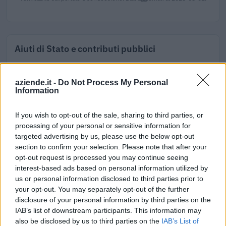
Aiuti di Stato e contributi pubblici
Lanificio Piemontese Srl risulta beneficiaria di 9 aiuti o
contributi pubblici per un totale di 128.597 euro (2020–
aziende.it -
Do Not Process My Personal
2026).
Information
2026-01-28
If you wish to opt-out of the sale, sharing to third parties, or
Esonero dal versamento dei contributi previdenziali
processing of your personal or sensitive information for
per l'assunzione di giovani lavoratori ( art. 1 comma 10-15
targeted advertising by us, please use the below opt-out
L. 178/
section to confirm your selection. Please note that after your
inps
opt-out request is processed you may continue seeing
2.246 euro
interest-based ads based on personal information utilized by
us or personal information disclosed to third parties prior to
2025-05-06
your opt-out. You may separately opt-out of the further
Academy di filiera sistemi di mobilità – green jobs e
disclosure of your personal information by third parties on the
tessile, abbigliamento, moda, ai sensi della direttiva
IAB’s list of downstream participants. This information may
regionale
also be disclosed by us to third parties on the
IAB’s List of