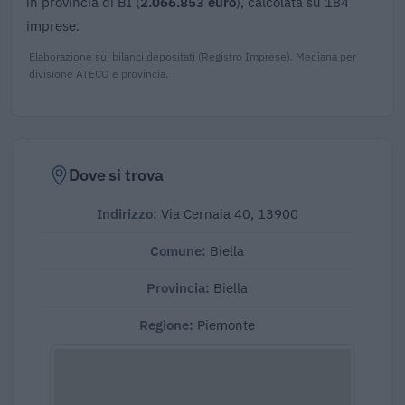
in provincia di BI (
2.066.853 euro
), calcolata su 184
imprese.
Elaborazione sui bilanci depositati (Registro Imprese). Mediana per
divisione ATECO e provincia.
Dove si trova
Indirizzo:
Via Cernaia 40, 13900
Comune:
Biella
Provincia:
Biella
Regione:
Piemonte