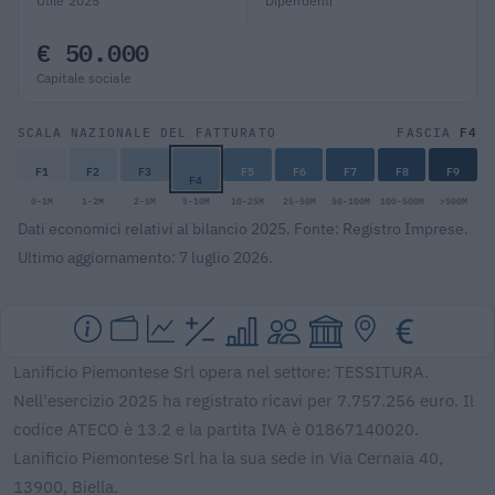
Utile 2025
Dipendenti
€ 50.000
Capitale sociale
F4
SCALA NAZIONALE DEL FATTURATO
FASCIA
F1
F2
F3
F5
F6
F7
F8
F9
F4
0-1M
1-2M
2-5M
5-10M
10-25M
25-50M
50-100M
100-500M
>500M
Dati economici relativi al bilancio 2025. Fonte: Registro Imprese.
Ultimo aggiornamento: 7 luglio 2026.
Lanificio Piemontese Srl opera nel settore: TESSITURA.
Nell'esercizio 2025 ha registrato ricavi per 7.757.256 euro. Il
codice ATECO è 13.2 e la partita IVA è 01867140020.
Lanificio Piemontese Srl ha la sua sede in Via Cernaia 40,
13900, Biella.