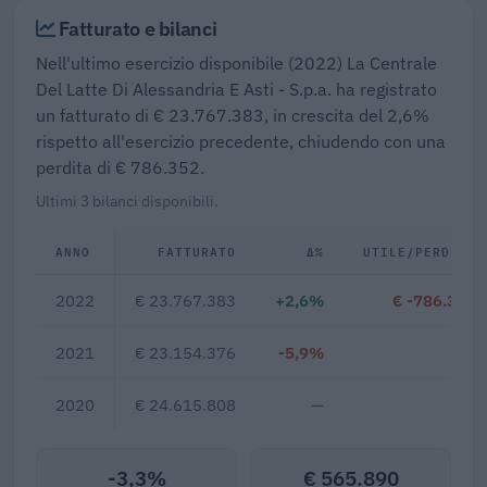
Fatturato e bilanci
Nell'ultimo esercizio disponibile (2022) La Centrale
Del Latte Di Alessandria E Asti - S.p.a. ha registrato
un fatturato di € 23.767.383, in crescita del 2,6%
rispetto all'esercizio precedente, chiudendo con una
perdita di € 786.352.
Ultimi 3 bilanci disponibili.
ANNO
FATTURATO
Δ%
UTILE/PERDITA
2022
€ 23.767.383
+2,6%
€ -786.352
2021
€ 23.154.376
-5,9%
—
2020
€ 24.615.808
—
—
-3,3%
€ 565.890