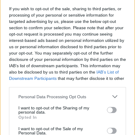
inps
5.705 euro
If you wish to opt-out of the sale, sharing to third parties, or
processing of your personal or sensitive information for
2025-01-31
targeted advertising by us, please use the below opt-out
Esonero dal versamento dei contributi previdenziali
section to confirm your selection. Please note that after your
per l'assunzione di giovani lavoratori ( art. 1 comma 10-15
opt-out request is processed you may continue seeing
L. 178/
interest-based ads based on personal information utilized by
inps
us or personal information disclosed to third parties prior to
4.904 euro
your opt-out. You may separately opt-out of the further
disclosure of your personal information by third parties on the
2025-01-27
IAB’s list of downstream participants. This information may
Esonero dal versamento dei contributi previdenziali
also be disclosed by us to third parties on the
IAB’s List of
per nuove assunzioni/trasformazioni a tempo
Downstream Participants
that may further disclose it to other
indeterminato nel bienni
third parties.
inps
1.000 euro
Personal Data Processing Opt Outs
I want to opt-out of the Sharing of my
2024-06-14
personal data.
Credito d'imposta sugli investimenti pubblicitari
Opted In
incrementali su quotidiani, periodici e sulle emittenti
televisive e r
I want to opt-out of the Sale of my
Personal Data.
Agenzia delle Entrate