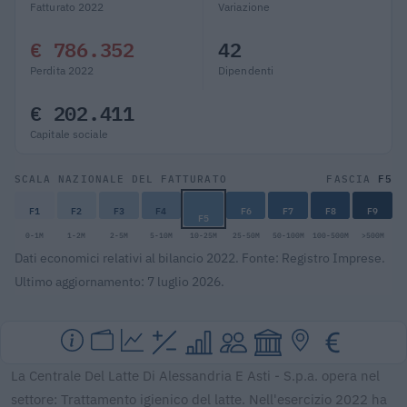
Fatturato 2022
Variazione
€ 786.352
42
Perdita 2022
Dipendenti
€ 202.411
Capitale sociale
F5
SCALA NAZIONALE DEL FATTURATO
FASCIA
F1
F2
F3
F4
F6
F7
F8
F9
F5
0-1M
1-2M
2-5M
5-10M
10-25M
25-50M
50-100M
100-500M
>500M
Dati economici relativi al bilancio 2022. Fonte: Registro Imprese.
Ultimo aggiornamento: 7 luglio 2026.
La Centrale Del Latte Di Alessandria E Asti - S.p.a. opera nel
settore: Trattamento igienico del latte. Nell'esercizio 2022 ha