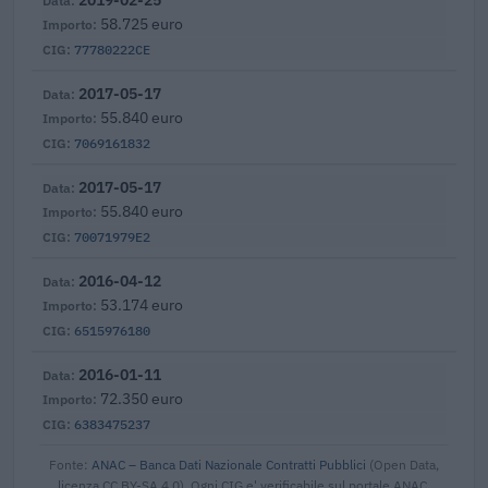
58.725 euro
77780222CE
2017-05-17
55.840 euro
7069161832
2017-05-17
55.840 euro
70071979E2
2016-04-12
53.174 euro
6515976180
2016-01-11
72.350 euro
6383475237
Fonte:
ANAC – Banca Dati Nazionale Contratti Pubblici
(Open Data,
licenza CC BY-SA 4.0). Ogni CIG e' verificabile sul portale ANAC.