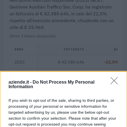
Gestione Ausiliari Traffico Soc. Coop. ha registrato
un fatturato di € 42.380.646, in calo del 22,5%
rispetto all'esercizio precedente, chiudendo con un
utile di € 35.960.
Ultimi 3 bilanci disponibili.
ANNO
FATTURATO
Δ%
2023
€ 42.380.646
-22,5%
2022
€ 54.665.271
+0,3%
aziende.it -
Do Not Process My Personal
Information
2021
€ 54.502.202
—
If you wish to opt-out of the sale, sharing to third parties, or
processing of your personal or sensitive information for
0,1%
targeted advertising by us, please use the below opt-out
Margine netto
section to confirm your selection. Please note that after your
opt-out request is processed you may continue seeing