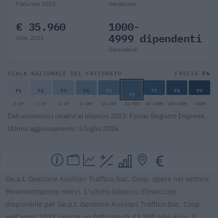
Fatturato 2023
Variazione
€ 35.960
1000-
4999 dipendenti
Utile 2023
Dipendenti
F6
SCALA NAZIONALE DEL FATTURATO
FASCIA
F1
F2
F3
F4
F5
F7
F8
F9
F6
0-1M
1-2M
2-5M
5-10M
10-25M
25-50M
50-100M
100-500M
>500M
Dati economici relativi al bilancio 2023. Fonte: Registro Imprese.
Ultimo aggiornamento: 5 luglio 2026.
Ge.a.t. Gestione Ausiliari Traffico Soc. Coop. opera nel settore:
Movimentazione merci. L'ultimo bilancio d'esercizio
disponibile per Ge.a.t. Gestione Ausiliari Traffico Soc. Coop.
nell'anno 2023 riporta un fatturato di 42.380.646 euro. Il