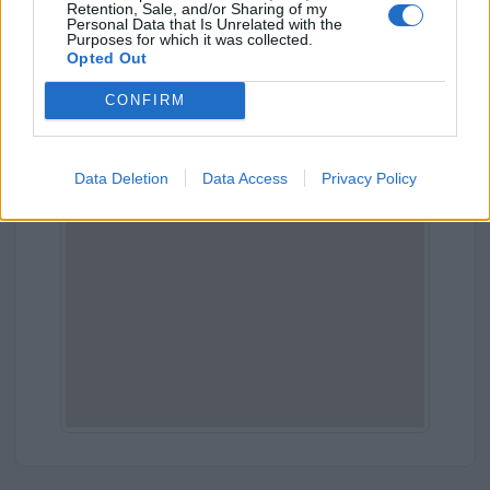
Retention, Sale, and/or Sharing of my
Comune:
Alessandria
Personal Data that Is Unrelated with the
Purposes for which it was collected.
Provincia:
Alessandria
Opted Out
CONFIRM
Regione:
Piemonte
Data Deletion
Data Access
Privacy Policy