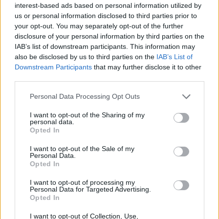
Indicatori calcolati dai dati dell'ultimo bilancio disponibile.
interest-based ads based on personal information utilized by
us or personal information disclosed to third parties prior to
your opt-out. You may separately opt-out of the further
disclosure of your personal information by third parties on the
Confronto di settore
IAB’s list of downstream participants. This information may
also be disclosed by us to third parties on the
IAB’s List of
Il fatturato di Ge.a.t. Gestione Ausiliari Traffico Soc.
Downstream Participants
that may further disclose it to other
Coop. (
42.380.646 euro
) è
superiore alla
mediana delle
third parties.
aziende dello stesso settore in provincia di AL (
1.546.330
Personal Data Processing Opt Outs
euro
), calcolata su 52 imprese.
I want to opt-out of the Sharing of my
Elaborazione sui bilanci depositati (Registro Imprese). Mediana per
personal data.
divisione ATECO e provincia.
Opted In
I want to opt-out of the Sale of my
Personal Data.
Opted In
Dove si trova
I want to opt-out of processing my
Personal Data for Targeted Advertising.
Opted In
Indirizzo:
Corso Teresio Borsalino 44, 15121
I want to opt-out of Collection, Use,