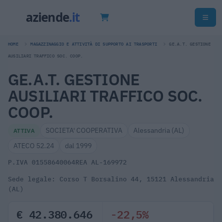
HOME
MAGAZZINAGGIO E ATTIVITÀ DI SUPPORTO AI TRASPORTI
GE.A.T. GESTIONE
AUSILIARI TRAFFICO SOC. COOP.
GE.A.T. GESTIONE
AUSILIARI TRAFFICO SOC.
COOP.
SOCIETA' COOPERATIVA
Alessandria (AL)
ATTIVA
ATECO 52.24
dal 1999
P.IVA 01558640064
REA AL-169972
Sede legale: Corso T Borsalino 44, 15121 Alessandria
(AL)
€ 42.380.646
-22,5%