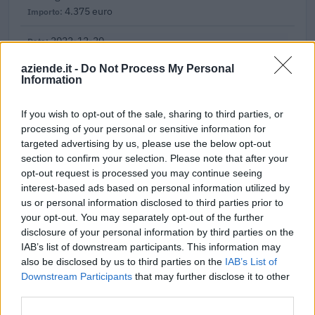
4.375 euro
2022-12-20
Buono fiere ai sensi dell'articolo 25-bis del
aziende.it -
Do Not Process My Personal
decreto-legge del 17 maggio 2022 n. 50
Information
Ministero delle Imprese e del Made in Italy -
Dipartimento per le politiche per
10.000 euro
If you wish to opt-out of the sale, sharing to third parties, or
processing of your personal or sensitive information for
2022-03-20
targeted advertising by us, please use the below opt-out
section to confirm your selection. Please note that after your
COVID-19: Fondo di garanzia PMI - Modifica
SA.56966, SA.57625, SA.59655
opt-out request is processed you may continue seeing
interest-based ads based on personal information utilized by
Banca del Mezzogiorno MedioCredito Centrale S.p.A.
us or personal information disclosed to third parties prior to
350.839 euro
your opt-out. You may separately opt-out of the further
disclosure of your personal information by third parties on the
2021-12-27
IAB’s list of downstream participants. This information may
GARANZIA DEL FONDO A VALERE SULLA SEZIONE
also be disclosed by us to third parties on the
IAB’s List of
SPECIALE DI CUI ALL’ARTICOLO 56 DEL DECRETO-LEGGE
Downstream Participants
that may further disclose it to other
DEL 17 MARZO 2020 N. 18
third parties.
Banca del Mezzogiorno MedioCredito Centrale S.p.A.
300.000 euro