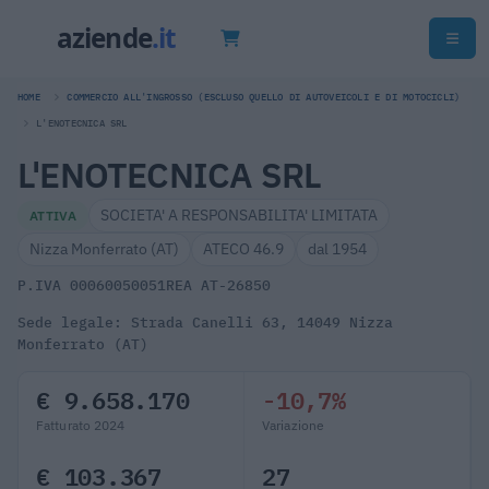
HOME
COMMERCIO ALL'INGROSSO (ESCLUSO QUELLO DI AUTOVEICOLI E DI MOTOCICLI)
L'ENOTECNICA SRL
L'ENOTECNICA SRL
SOCIETA' A RESPONSABILITA' LIMITATA
ATTIVA
Nizza Monferrato (AT)
ATECO 46.9
dal 1954
P.IVA 00060050051
REA AT-26850
Sede legale: Strada Canelli 63, 14049 Nizza
Monferrato (AT)
€ 9.658.170
-10,7%
Fatturato 2024
Variazione
€ 103.367
27