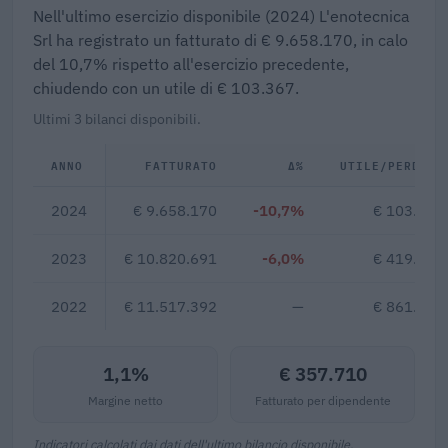
Nell'ultimo esercizio disponibile (2024) L'enotecnica
Srl ha registrato un fatturato di € 9.658.170, in calo
del 10,7% rispetto all'esercizio precedente,
chiudendo con un utile di € 103.367.
Ultimi 3 bilanci disponibili.
ANNO
FATTURATO
Δ%
UTILE/PERDITA
2024
€ 9.658.170
-10,7%
€ 103.367
2023
€ 10.820.691
-6,0%
€ 419.385
2022
€ 11.517.392
—
€ 861.961
1,1%
€ 357.710
Margine netto
Fatturato per dipendente
Indicatori calcolati dai dati dell'ultimo bilancio disponibile.