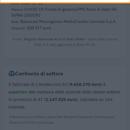
2020-12-20
COVID-19: Fondo di garanzia PMI Aiuto di stato SA.
56966 (2020/N)
Banca del Mezzogiorno MedioCredito Centrale S.p.A.
508.917 euro
Fonte:
Registro Nazionale Aiuti di Stato (RNA)
– Open Data, licenza
IODL 2.0. Dati aggiornati al 2026-07-02.
Confronto di settore
Il fatturato di L'enotecnica Srl (
9.658.170 euro
) è
superiore alla
mediana delle aziende dello stesso settore
in provincia di AT (
1.147.525 euro
), calcolata su 165
imprese.
Elaborazione sui bilanci depositati (Registro Imprese). Mediana per
divisione ATECO e provincia.