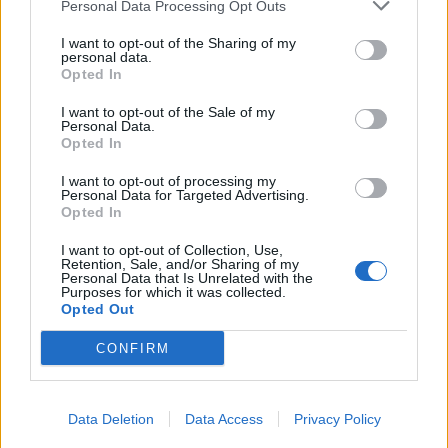
Personal Data Processing Opt Outs
2021-12-27
I want to opt-out of the Sharing of my
GARANZIA DEL FONDO A VALERE SULLA SEZIONE
personal data.
SPECIALE DI CUI ALL’ARTICOLO 56 DEL DECRETO-LEGGE
Opted In
DEL 17 MARZO 2020 N. 18
I want to opt-out of the Sale of my
Banca del Mezzogiorno MedioCredito Centrale S.p.A.
Personal Data.
25.000 euro
Opted In
2021-12-27
I want to opt-out of processing my
Personal Data for Targeted Advertising.
GARANZIA DEL FONDO A VALERE SULLA SEZIONE
Opted In
SPECIALE DI CUI ALL’ARTICOLO 56 DEL DECRETO-LEGGE
DEL 17 MARZO 2020 N. 18
I want to opt-out of Collection, Use,
Banca del Mezzogiorno MedioCredito Centrale S.p.A.
Retention, Sale, and/or Sharing of my
Personal Data that Is Unrelated with the
n.d.
Purposes for which it was collected.
Opted Out
2021-06-20
CONFIRM
COVID-19: Fondo di garanzia PMI Aiuto di stato
SA.59655 - Proroga SA.56966
Banca del Mezzogiorno MedioCredito Centrale S.p.A.
351.573 euro
Data Deletion
Data Access
Privacy Policy