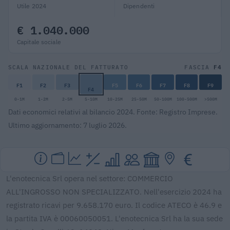
Utile 2024
Dipendenti
€ 1.040.000
Capitale sociale
F4
SCALA NAZIONALE DEL FATTURATO
FASCIA
F1
F2
F3
F5
F6
F7
F8
F9
F4
0-1M
1-2M
2-5M
5-10M
10-25M
25-50M
50-100M
100-500M
>500M
Dati economici relativi al bilancio 2024. Fonte: Registro Imprese.
Ultimo aggiornamento: 7 luglio 2026.
L'enotecnica Srl opera nel settore: COMMERCIO
ALL'INGROSSO NON SPECIALIZZATO. Nell'esercizio 2024 ha
registrato ricavi per 9.658.170 euro. Il codice ATECO è 46.9 e
la partita IVA è 00060050051. L'enotecnica Srl ha la sua sede