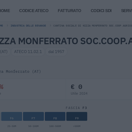
HOME
CODICE ATECO
FATTURATO
CODICI SDI
SERVI
ME
INDUSTRIA DELLE BEVANDE
CANTINA SOCIALE DI NIZZA MONFERRATO SOC.COOP.AGRIC
IZZA MONFERRATO SOC.COOP.
 (AT)
ATECO 11.02.1
dal 1957
za Monferrato (AT)
%
€ 0
e
Utile 2024
F3
FASCIA
F6
F7
F8
F9
25-50M
50-100M
100-500M
>500M