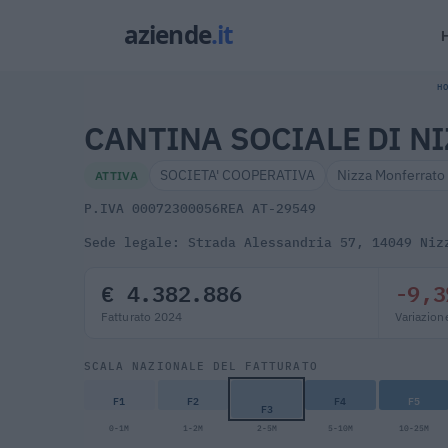
HO
CANTINA SOCIALE DI N
SOCIETA' COOPERATIVA
Nizza Monferrato
ATTIVA
P.IVA 00072300056
REA AT-29549
Sede legale: Strada Alessandria 57, 14049 Niz
€ 4.382.886
-9,3
Fatturato 2024
Variazion
SCALA NAZIONALE DEL FATTURATO
F1
F2
F4
F5
F3
0-1M
1-2M
2-5M
5-10M
10-25M