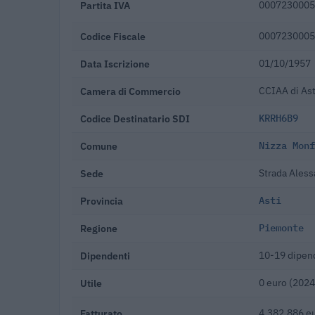
Partita IVA
0007230005
Codice Fiscale
0007230005
Data Iscrizione
01/10/1957
Camera di Commercio
CCIAA di Ast
Codice Destinatario SDI
KRRH6B9
Comune
Nizza Monf
Sede
Strada Aless
Provincia
Asti
Regione
Piemonte
Dipendenti
10-19 dipen
Utile
0 euro (2024
Fatturato
4.382.886 e