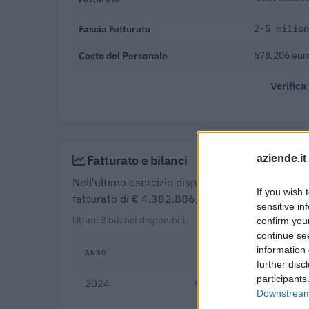
Fascia Fatturato
2-5 milion
Costo del Personale
578.206 eur
Verifica
Fatturato e bilanci
aziende.it
Nell'ultimo esercizio disponibile (2024) Cantina
If you wish 
fatturato di € 4.382.886, in calo del 9,3% rispe
sensitive in
Ultimi 3 bilanci disponibili.
confirm you
continue se
information 
ANNO
FATTURATO
further disc
participants
2024
€ 4.382.886
Downstream 