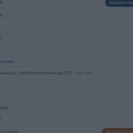
6
Acquista vis
6
i
errato
andria 57, 14049 Nizza Monferrato (AT)
· fonte VIES
denti
)
uro (2024)
Acquista bilan