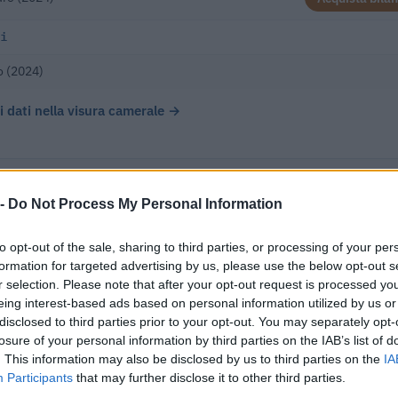
i
o (2024)
 i dati nella visura camerale →
 -
Do Not Process My Personal Information
 Sociale Di Nizza Monferrato Soc.coop.agricola ha registrato u
to opt-out of the sale, sharing to third parties, or processing of your per
tto all'esercizio precedente, chiudendo con un utile di € 0.
formation for targeted advertising by us, please use the below opt-out s
r selection. Please note that after your opt-out request is processed y
eing interest-based ads based on personal information utilized by us or
disclosed to third parties prior to your opt-out. You may separately opt-
Δ%
UTILE/PERDITA
DIPEND
losure of your personal information by third parties on the IAB’s list of
. This information may also be disclosed by us to third parties on the
IA
-9,3%
€ 0
Participants
that may further disclose it to other third parties.