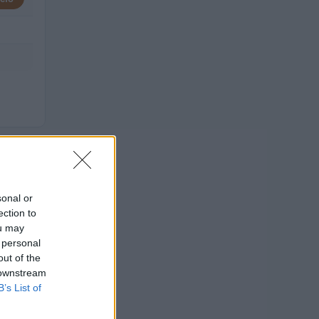
n
sonal or
ection to
ou may
 personal
out of the
ENTI
 downstream
B’s List of
14