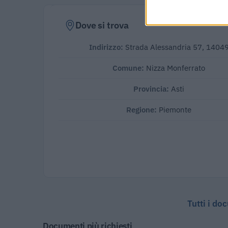
Dove si trova
Indirizzo:
Strada Alessandria 57, 1404
Comune:
Nizza Monferrato
Provincia:
Asti
Regione:
Piemonte
Tutti i do
Documenti più richiesti