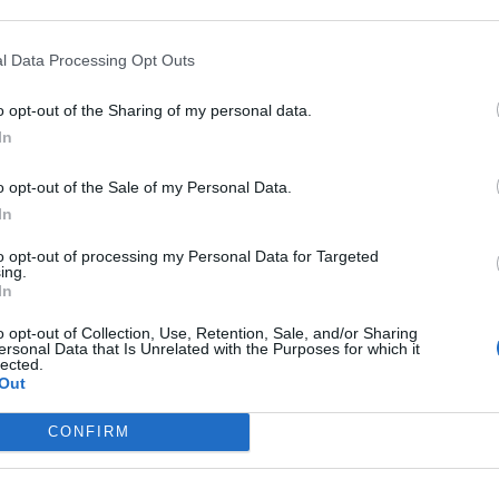
-1,7%
€ 0
vs 2021
l Data Processing Opt Outs
—
—
o opt-out of the Sharing of my personal data.
€ 313.063
In
Fatturato per dipendente
o opt-out of the Sale of my Personal Data.
In
to opt-out of processing my Personal Data for Targeted
ing.
In
o opt-out of Collection, Use, Retention, Sale, and/or Sharing
ersonal Data that Is Unrelated with the Purposes for which it
Soc.coop.agricola (
4.382.886 euro
) è
in linea con la
mediana delle
lected.
Out
99.555 euro
), calcolata su 34 imprese.
 per divisione ATECO e provincia.
CONFIRM