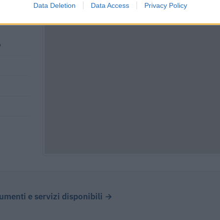
Data Deletion
Data Access
Privacy Policy
9
cumenti e servizi disponibili →