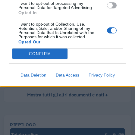
I want to opt-out of processing my
Personal Data for Targeted Advertising.
Visure Camerali - Impresa Individuale
Opted In
I want to opt-out of Collection, Use,
€ 4,60 IVA inclusa
Retention, Sale, and/or Sharing of my
Personal Data that Is Unrelated with the
Purposes for which it was collected.
Opted Out
Visure Camerali - Storico Impresa Individuale
CONFIRM
€ 6,19 IVA inclusa
Data Deletion
Data Access
Privacy Policy
Mostra tutti gli altri documenti e dati
RIEPILOGO
€
0,00
Totale ordine: