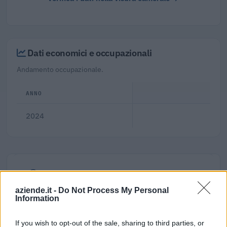
Dati economici e occupazionali
Andamento occupazionale.
ANNO
2024
Dove si trova
aziende.it -
Do Not Process My Personal
Comune:
Valtournenche
Information
Provincia:
Aosta
If you wish to opt-out of the sale, sharing to third parties, or