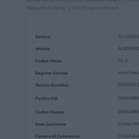
Piazza Xxviii Aprile 1, 11027, Saint-Vincent.
Settore
ALLOGGI
Attività
ALBERGHI
Codice Ateco
55.1
Ragione Sociale
Hotel Post
Natura Giuridica
SOCIETA'
Partita IVA
00461480
Codice Fiscale
00461480
Data Iscrizione
01/06/198
Camera di Commercio
CCIAA di 