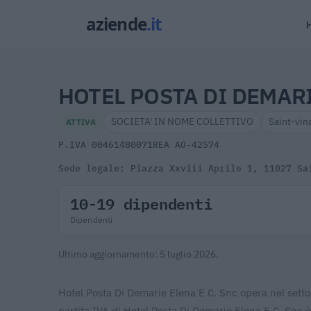
HOTEL POSTA DI DEMARI
SOCIETA' IN NOME COLLETTIVO
Saint-vin
ATTIVA
P.IVA 00461480071
REA AO-42574
Sede legale: Piazza Xxviii Aprile 1, 11027 Sa
10-19 dipendenti
Dipendenti
Ultimo aggiornamento: 5 luglio 2026.
Hotel Posta Di Demarie Elena E C. Snc opera nel sett
partita IVA di Hotel Posta Di Demarie Elena E C. Snc