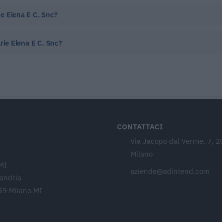
e Elena E C. Snc?
rie Elena E C. Snc?
CONTATTACI
Via Jacopo dal Verme, 7, 
Milano
MI
aziende@adintend.com
sandria
59 Milano MI