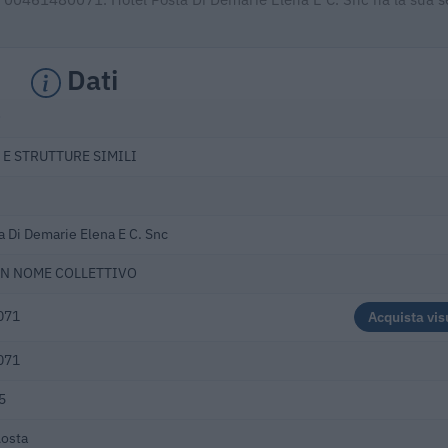
Dati
O
 E STRUTTURE SIMILI
a Di Demarie Elena E C. Snc
 IN NOME COLLETTIVO
071
Acquista vis
071
5
Aosta