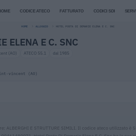
HOME
CODICE ATECO
FATTURATO
CODICI SDI
SERVI
HOME
ALLOGGIO
HOTEL POSTA DI DEMARIE ELENA E C. SNC
E ELENA E C. SNC
cent (AO)
ATECO 55.1
dal 1985
int-vincent (AO)
ore: ALBERGHI E STRUTTURE SIMILI. Il codice ateco utilizzato è 5
 è 00461480071. Hotel Posta Di Demarie Elena E C. Snc ha la sua s