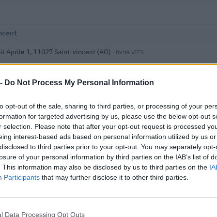
ncent
iii Aprile 1, 11027 Saint-vincent (AO)
· fonte VIES
 -
Do Not Process My Personal Information
Aosta
to opt-out of the sale, sharing to third parties, or processing of your per
endenti
formation for targeted advertising by us, please use the below opt-out s
r selection. Please note that after your opt-out request is processed y
 i dati nella visura camerale →
eing interest-based ads based on personal information utilized by us or
disclosed to third parties prior to your opt-out. You may separately opt-
losure of your personal information by third parties on the IAB’s list of
. This information may also be disclosed by us to third parties on the
IA
Participants
that may further disclose it to other third parties.
l Data Processing Opt Outs