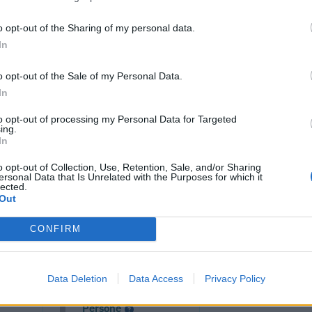
o opt-out of the Sharing of my personal data.
In
o opt-out of the Sale of my Personal Data.
In
to opt-out of processing my Personal Data for Targeted
ing.
In
o opt-out of Collection, Use, Retention, Sale, and/or Sharing
ersonal Data that Is Unrelated with the Purposes for which it
lected.
cumenti e servizi disponibili →
Out
CONFIRM
 -
Visure Camerali -
Data Deletion
Data Access
Privacy Policy
one
Storico Società di
Persone