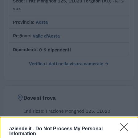
Fraz Mongnod 125, 11020 Torgnon (AO)
Sede
· fonte
VIES
Aosta
Provincia
Valle d'Aosta
Regione
0-9 dipendenti
Dipendenti
Verifica i dati nella visura camerale →
Dove si trova
Indirizzo:
Frazione Mongnod 125, 11020
Comune:
Torgnon
aziende.it -
Do Not Process My Personal
Information
Provincia:
Aosta