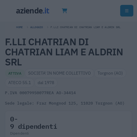
HOME
ALLOGGIO
F.LLI CHATRIAN DI CHATRIAN LIAM E ALDRIN SRL
F.LLI CHATRIAN DI
CHATRIAN LIAM E ALDRIN
SRL
SOCIETA' IN NOME COLLETTIVO
Torgnon (AO)
ATTIVA
ATECO 55.1
dal 1978
P.IVA 00079950077
REA AO-34414
Sede legale: Fraz Mongnod 125, 11020 Torgnon (AO)
0-
9 dipendenti
Dipendenti