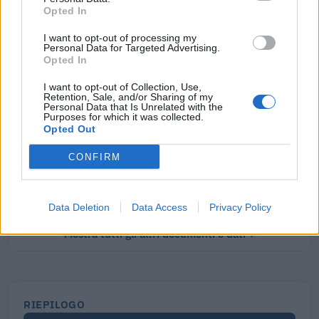
Documenti più richiesti
Opted In
I want to opt-out of processing my
Visure Camerali - Società di Capitali
Personal Data for Targeted Advertising.
Opted In
€ 7,77 IVA inclusa
I want to opt-out of Collection, Use,
Retention, Sale, and/or Sharing of my
Personal Data that Is Unrelated with the
Purposes for which it was collected.
Opted Out
Visure Camerali - Storico Società di Capitali
CONFIRM
€ 9,36 IVA inclusa
Data Deletion
Data Access
Privacy Policy
Mostra tutti gli altri documenti e dati
RIEPILOGO