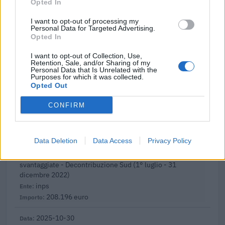
Opted In
Fondo per il sostegno alla transizione industriale
(2025)
I want to opt-out of processing my
Invitalia - Agenzia nazionale per l'attrazione degli
Personal Data for Targeted Advertising.
investimenti e lo sviluppo
Opted In
4.785.308 euro
I want to opt-out of Collection, Use,
Retention, Sale, and/or Sharing of my
2026-01-19
Personal Data that Is Unrelated with the
Purposes for which it was collected.
Agevolazione contributiva per l'occupazione in aree
Opted Out
svantaggiate - Decontribuzione Sud (1° luglio - 31
dicembre 2022)
CONFIRM
inps
2.358 euro
Data Deletion
Data Access
Privacy Policy
2025-12-12
Agevolazione contributiva per l'occupazione in aree
svantaggiate - Decontribuzione Sud (1° luglio - 31
dicembre 2022)
inps
208.196 euro
2025-10-30