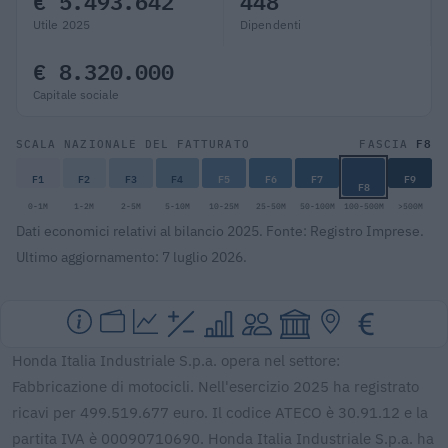
€ 5.493.642
448
Utile 2025
Dipendenti
€ 8.320.000
Capitale sociale
F8
SCALA NAZIONALE DEL FATTURATO
FASCIA
F1
F2
F3
F4
F5
F6
F7
F9
F8
0-1M
1-2M
2-5M
5-10M
10-25M
25-50M
50-100M
100-500M
>500M
Dati economici relativi al bilancio 2025. Fonte: Registro Imprese.
Ultimo aggiornamento: 7 luglio 2026.
Honda Italia Industriale S.p.a. opera nel settore:
Fabbricazione di motocicli. Nell'esercizio 2025 ha registrato
ricavi per 499.519.677 euro. Il codice ATECO è 30.91.12 e la
partita IVA è 00090710690. Honda Italia Industriale S.p.a. ha