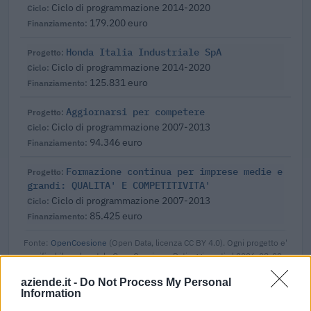
Ciclo di programmazione 2014-2020
179.200 euro
Honda Italia Industriale SpA
Ciclo di programmazione 2014-2020
125.831 euro
Aggiornarsi per competere
Ciclo di programmazione 2007-2013
94.346 euro
Formazione continua per imprese medie e
grandi: QUALITA' E COMPETITIVITA'
Ciclo di programmazione 2007-2013
85.425 euro
Fonte:
OpenCoesione
(Open Data, licenza CC BY 4.0). Ogni progetto e'
verificabile sul portale OpenCoesione. Dati aggiornati al 2026-08-09.
aziende.it -
Do Not Process My Personal
Information