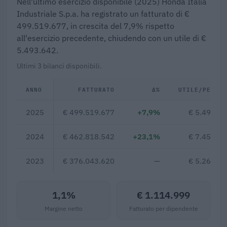
Nell'ultimo esercizio disponibile (2025) Honda Italia
Industriale S.p.a. ha registrato un fatturato di €
499.519.677, in crescita del 7,9% rispetto
all'esercizio precedente, chiudendo con un utile di €
5.493.642.
Ultimi 3 bilanci disponibili.
ANNO
FATTURATO
Δ%
UTILE/PERDI
2025
€ 499.519.677
+7,9%
€ 5.493.6
2024
€ 462.818.542
+23,1%
€ 7.451.6
2023
€ 376.043.620
—
€ 5.267.7
1,1%
€ 1.114.999
Margine netto
Fatturato per dipendente