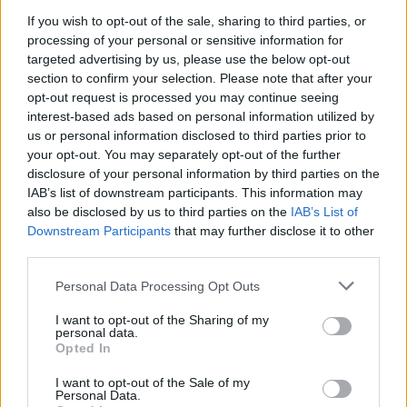
Aiuti di Stato e contributi pubblici
If you wish to opt-out of the sale, sharing to third parties, or
processing of your personal or sensitive information for
Honda Italia Industriale S.p.a. risulta beneficiaria di 15 aiuti
targeted advertising by us, please use the below opt-out
o contributi pubblici per un totale di 8.060.220 euro (2022–
section to confirm your selection. Please note that after your
2026).
opt-out request is processed you may continue seeing
interest-based ads based on personal information utilized by
2026-03-24
us or personal information disclosed to third parties prior to
Agevolazione contributiva per l'occupazione in aree
your opt-out. You may separately opt-out of the further
svantaggiate - Decontribuzione Sud (1° luglio - 31
disclosure of your personal information by third parties on the
dicembre 2022)
IAB’s list of downstream participants. This information may
inps
also be disclosed by us to third parties on the
IAB’s List of
1.115 euro
Downstream Participants
that may further disclose it to other
third parties.
2026-03-24
Agevolazione contributiva per l'occupazione in aree
Personal Data Processing Opt Outs
svantaggiate - Decontribuzione Sud (1° luglio - 31
dicembre 2022)
I want to opt-out of the Sharing of my
personal data.
inps
Opted In
2.200 euro
I want to opt-out of the Sale of my
Personal Data.
2026-02-09