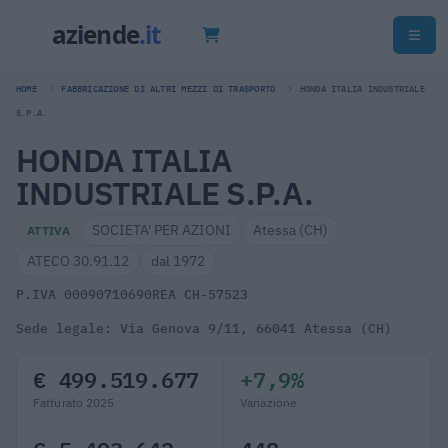
HOME
FABBRICAZIONE DI ALTRI MEZZI DI TRASPORTO
HONDA ITALIA INDUSTRIALE
S.P.A.
HONDA ITALIA
INDUSTRIALE S.P.A.
SOCIETA' PER AZIONI
Atessa (CH)
ATTIVA
ATECO 30.91.12
dal 1972
P.IVA 00090710690
REA CH-57523
Sede legale: Via Genova 9/11, 66041 Atessa (CH)
€ 499.519.677
+7,9%
Fatturato 2025
Variazione