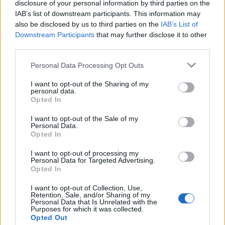
dall'art. 62 del
disclosure of your personal information by third parties on the
Comune di Castellazzo Bormida
IAB’s list of downstream participants. This information may
395 euro
also be disclosed by us to third parties on the
IAB’s List of
Downstream Participants
that may further disclose it to other
2022-04-13
third parties.
Regime quadro nazionale sugli aiuti di Stato –
COVID 19 (Artt. 54 - 61 del DL Rilancio come modificato
Personal Data Processing Opt Outs
dall'art. 62 del
I want to opt-out of the Sharing of my
Comune di Castellazzo Bormida
personal data.
273 euro
Opted In
2021-12-07
I want to opt-out of the Sale of my
Personal Data.
esenzioni fiscali e crediti d'imposta adottati a
Opted In
seguito della crisi economica causata dall'epidemia di
COVID-19 [con mo
I want to opt-out of processing my
Personal Data for Targeted Advertising.
agenzia delle entrate
Opted In
541 euro
I want to opt-out of Collection, Use,
Fonte:
Registro Nazionale Aiuti di Stato (RNA)
– Open Data, licenza
Retention, Sale, and/or Sharing of my
IODL 2.0. Dati aggiornati al 2026-07-02.
Personal Data that Is Unrelated with the
Purposes for which it was collected.
Opted Out