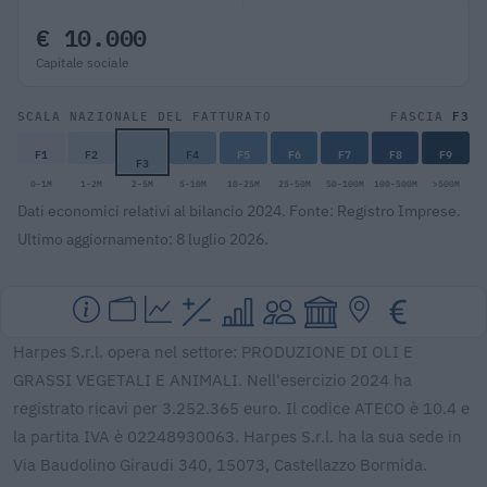
€ 10.000
Capitale sociale
F3
SCALA NAZIONALE DEL FATTURATO
FASCIA
F1
F2
F4
F5
F6
F7
F8
F9
F3
0-1M
1-2M
2-5M
5-10M
10-25M
25-50M
50-100M
100-500M
>500M
Dati economici relativi al bilancio 2024. Fonte: Registro Imprese.
Ultimo aggiornamento: 8 luglio 2026.
Harpes S.r.l. opera nel settore: PRODUZIONE DI OLI E
GRASSI VEGETALI E ANIMALI. Nell'esercizio 2024 ha
registrato ricavi per 3.252.365 euro. Il codice ATECO è 10.4 e
la partita IVA è 02248930063. Harpes S.r.l. ha la sua sede in
Via Baudolino Giraudi 340, 15073, Castellazzo Bormida.