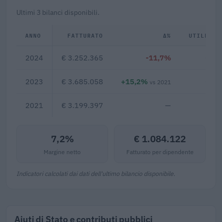
Ultimi 3 bilanci disponibili.
ANNO
FATTURATO
Δ%
UTILE/PE
2024
€ 3.252.365
-11,7%
€ 23
2023
€ 3.685.058
+15,2%
€ 25
vs 2021
2021
€ 3.199.397
—
7,2%
€ 1.084.122
Margine netto
Fatturato per dipendente
Indicatori calcolati dai dati dell'ultimo bilancio disponibile.
Aiuti di Stato e contributi pubblici