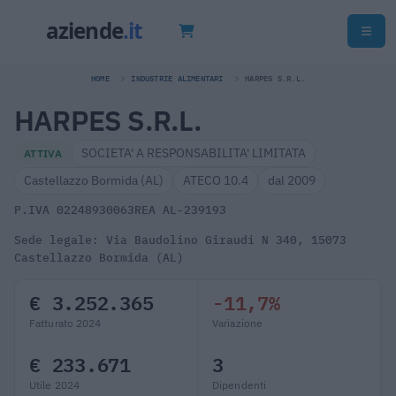
HOME
INDUSTRIE ALIMENTARI
HARPES S.R.L.
HARPES S.R.L.
SOCIETA' A RESPONSABILITA' LIMITATA
ATTIVA
Castellazzo Bormida (AL)
ATECO 10.4
dal 2009
P.IVA 02248930063
REA AL-239193
Sede legale: Via Baudolino Giraudi N 340, 15073
Castellazzo Bormida (AL)
€ 3.252.365
-11,7%
Fatturato 2024
Variazione
€ 233.671
3
Utile 2024
Dipendenti