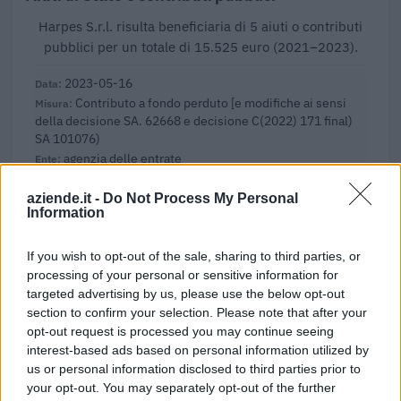
Harpes S.r.l. risulta beneficiaria di 5 aiuti o contributi
pubblici per un totale di 15.525 euro (2021–2023).
2023-05-16
Contributo a fondo perduto [e modifiche ai sensi
della decisione SA. 62668 e decisione C(2022) 171 final)
SA 101076)
agenzia delle entrate
11.353 euro
aziende.it -
Do Not Process My Personal
Information
2023-04-04
esenzioni fiscali e crediti d'imposta adottati a
seguito della crisi economica causata dall'epidemia di
If you wish to opt-out of the sale, sharing to third parties, or
COVID-19 [con mo
processing of your personal or sensitive information for
agenzia delle entrate
targeted advertising by us, please use the below opt-out
2.962 euro
section to confirm your selection. Please note that after your
opt-out request is processed you may continue seeing
2022-04-13
interest-based ads based on personal information utilized by
Regime quadro nazionale sugli aiuti di Stato –
us or personal information disclosed to third parties prior to
COVID 19 (Artt. 54 - 61 del DL Rilancio come modificato
your opt-out. You may separately opt-out of the further