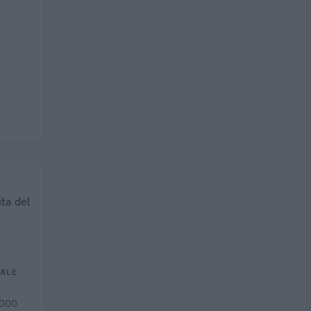
ita del
TALE
.000