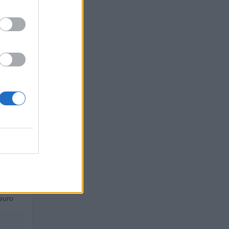
ro
.
026).
TO
 euro
euro