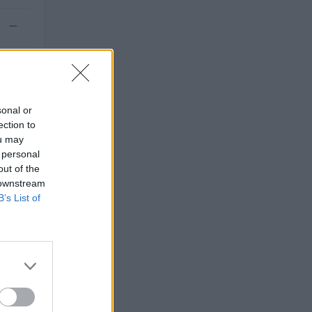
—
—
sonal or
ection to
ou may
 personal
out of the
 downstream
B’s List of
pubblico
MENTO