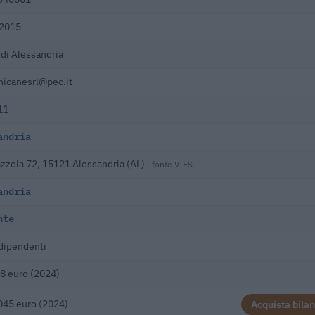
/2015
di Alessandria
nicanesrl@pec.it
11
andria
azzola 72, 15121 Alessandria (AL)
· fonte VIES
andria
nte
dipendenti
8 euro (2024)
045 euro (2024)
Acquista bilan