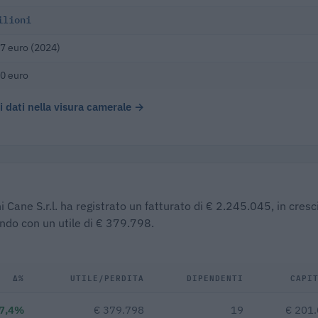
ilioni
7 euro (2024)
0 euro
 i dati nella visura camerale →
 Cane S.r.l. ha registrato un fatturato di € 2.245.045, in cresc
ndo con un utile di € 379.798.
Δ%
UTILE/PERDITA
DIPENDENTI
CAPI
7,4%
€ 379.798
19
€ 201