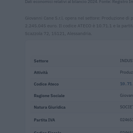
Dati economici relativi al bilancio 2024. Fonte: Registro 
Giovanni Cane S.r.l. opera nel settore: Produzione di p
2.245.045 euro. Il codice ATECO è 10.71.1 e la partit
Scazzola 72, 15121, Alessandria.
Settore
INDUS
Attività
Produzi
Codice Ateco
10.71
Ragione Sociale
Giovann
Natura Giuridica
SOCIET
Partita IVA
02465
Codice Fiscale
02465