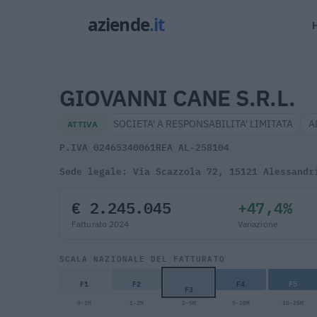
GIOVANNI CANE S.R.L.
SOCIETA' A RESPONSABILITA' LIMITATA
A
ATTIVA
P.IVA 02465340061
REA AL-258104
Sede legale: Via Scazzola 72, 15121 Alessandr
€ 2.245.045
+47,4%
Fatturato 2024
Variazione
SCALA NAZIONALE DEL FATTURATO
F1
F2
F4
F5
F3
0-1M
1-2M
2-5M
5-10M
10-25M