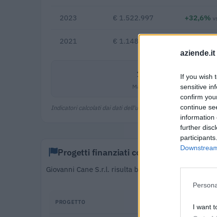
2023
€ 1.522.997
+32,6%
v
2021
€ 1.148.757
aziende.it
16,9%
If you wish 
Margine netto
sensitive in
confirm you
continue se
Indicatori calcolati dai dati dell'ultimo bilancio disponibile.
information 
further disc
participants
Downstream 
Progetti finanziati con fondi europei
Giovanni Cane S.r.l. risulta beneficiaria di 1 proge
di 56.684 euro 
Persona
PROGETTO
I want t