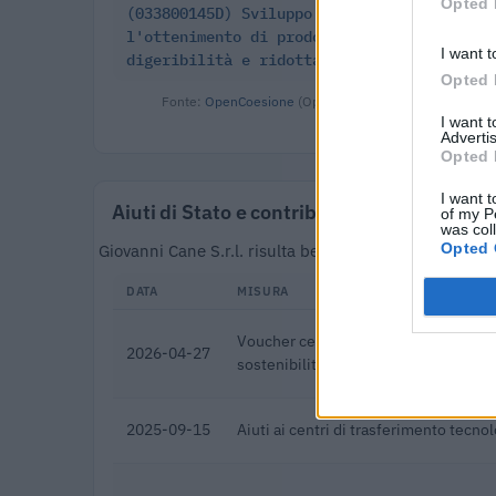
Opted 
(033800145D) Sviluppo della filiera di Tr
l'ottenimento di prodotti da forno ad alt
I want t
digeribilità e ridotta sens
Opted 
Fonte:
OpenCoesione
(Open Data, licenza CC BY 4.0). O
I want 
Advertis
Opted 
I want t
Aiuti di Stato e contributi pubblici
of my P
was col
Opted 
Giovanni Cane S.r.l. risulta beneficiaria di 20 aiuti
DATA
MISURA
Voucher certificazioni PMI per compet
2026-04-27
sostenibilità
2025-09-15
Aiuti ai centri di trasferimento tecno