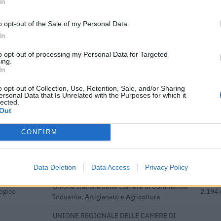
In
itordeum in Piemonte per
Ciclo di
o valore salutistico alta
programmazione
56.684 eu
o opt-out of the Sale of my Personal Data.
2014-2020
In
gni progetto e' verificabile sul portale OpenCoesione. Dati aggiornati al 2026-08-02
to opt-out of processing my Personal Data for Targeted
ing.
In
o opt-out of Collection, Use, Retention, Sale, and/or Sharing
ersonal Data that Is Unrelated with the Purposes for which it
lected.
Out
 o contributi pubblici per un totale di almeno 315.588 euro (2020–2
ENTE CONCEDENTE
IMPOR
CONFIRM
UNIONE REGIONALE DELLE CAMERE DI
itività e
COMMERCIO INDUSTRIA ARTIGIANATO
37.194
Data Deletion
Data Access
Privacy Policy
AGRICOLTURA DEL
Unione Italiana delle Camere di Commercio
logico
2.194 
Industria, Artigianato e Agricoltura
UNIONE REGIONALE DELLE CAMERE DI