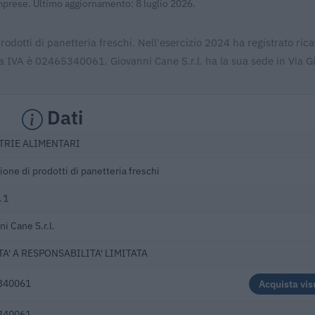
Imprese. Ultimo aggiornamento: 8 luglio 2026.
rodotti di panetteria freschi. Nell'esercizio 2024 ha registrato rica
a IVA è 02465340061. Giovanni Cane S.r.l. ha la sua sede in Via G
Dati
TRIE ALIMENTARI
one di prodotti di panetteria freschi
.1
i Cane S.r.l.
A' A RESPONSABILITA' LIMITATA
340061
Acquista vis
340061