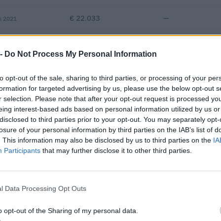
€ 22.033
—
s 2021
—
—
—
 -
Do Not Process My Personal Information
€ 118.160
to opt-out of the sale, sharing to third parties, or processing of your per
Fatturato per dipendente
formation for targeted advertising by us, please use the below opt-out s
r selection. Please note that after your opt-out request is processed y
eing interest-based ads based on personal information utilized by us or
disclosed to third parties prior to your opt-out. You may separately opt-
losure of your personal information by third parties on the IAB’s list of
. This information may also be disclosed by us to third parties on the
IA
Participants
that may further disclose it to other third parties.
tto finanziato con fondi europei / di coesione per un finanziamento 
(cicli di programmazione 2014-2020).
l Data Processing Opt Outs
FINANZIA
CICLO
PUBBLICO
o opt-out of the Sharing of my personal data.