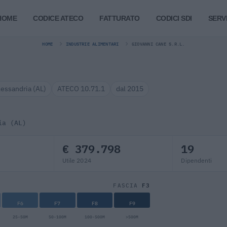
HOME
CODICE ATECO
FATTURATO
CODICI SDI
SERVI
HOME
INDUSTRIE ALIMENTARI
GIOVANNI CANE S.R.L.
lessandria (AL)
ATECO 10.71.1
dal 2015
ia (AL)
€ 379.798
19
Utile 2024
Dipendenti
F3
FASCIA
F6
F7
F8
F9
25-50M
50-100M
100-500M
>500M