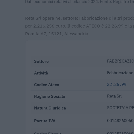
Dati economici relativi al bilancio 2024. Fonte: Registro 
Reta Srl opera nel settore: Fabbricazione di altri prodo
per 2.216.256 euro. Il codice ATECO è 22.26.99 e la 
Romita 67, 15121, Alessandria.
Settore
FABBRICAZIO
Attività
Fabbricazione d
Codice Ateco
22.26.99
Ragione Sociale
Reta Srl
Natura Giuridica
SOCIETA' A R
Partita IVA
00148260060
Codice Fiscale
00148260060