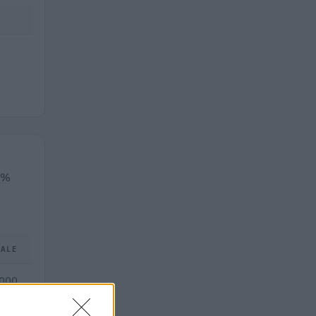
,6%
TALE
.000
—