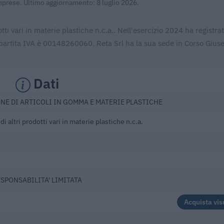
Imprese. Ultimo aggiornamento: 8 luglio 2026.
tti vari in materie plastiche n.c.a.. Nell'esercizio 2024 ha registrat
partita IVA è 00148260060. Reta Srl ha la sua sede in Corso Gius
Dati
NE DI ARTICOLI IN GOMMA E MATERIE PLASTICHE
i altri prodotti vari in materie plastiche n.c.a.
ESPONSABILITA' LIMITATA
Acquista vis