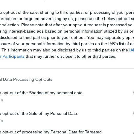
to opt-out of the sale, sharing to third parties, or processing of your per
—
—
—
formation for targeted advertising by us, please use the below opt-out s
r selection. Please note that after your opt-out request is processed y
eing interest-based ads based on personal information utilized by us or
€ 221.626
disclosed to third parties prior to your opt-out. You may separately opt-
Fatturato per dipendente
losure of your personal information by third parties on the IAB’s list of
. This information may also be disclosed by us to third parties on the
IA
Participants
that may further disclose it to other third parties.
l Data Processing Opt Outs
pubblici per un totale di 37.462 euro (2023–2023).
o opt-out of the Sharing of my personal data.
In
ENTE
IMPOR
CONCEDENTE
o opt-out of the Sale of my Personal Data.
he ai sensi della decisione SA. 62668 e
agenzia delle
In
14.584
076)
entrate
to opt-out of processing my Personal Data for Targeted