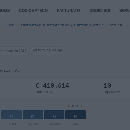
HOME
CODICE ATECO
FATTURATO
CODICI SDI
SERVI
HOME
FABBRICAZIONE DI ARTICOLI IN GOMMA E MATERIE PLASTICHE
RETA SRL
lessandria (AL)
ATECO 22.26.99
ndria (AL)
€ 410.614
10
Utile 2024
Dipendenti
F3
FASCIA
F6
F7
F8
F9
25-50M
50-100M
100-500M
>500M