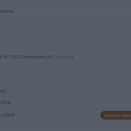
sandria
N. 67, 15121 Alessandria (AL)
· fonte VIES
nti
(2024)
o (2024)
Acquista bilan