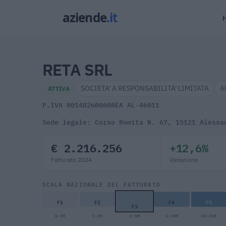
RETA SRL
SOCIETA' A RESPONSABILITA' LIMITATA
A
ATTIVA
P.IVA 00148260060
REA AL-46011
Sede legale: Corso Romita N. 67, 15121 Alessa
€ 2.216.256
+12,6%
Fatturato 2024
Variazione
SCALA NAZIONALE DEL FATTURATO
F1
F2
F4
F5
F3
0-1M
1-2M
2-5M
5-10M
10-25M