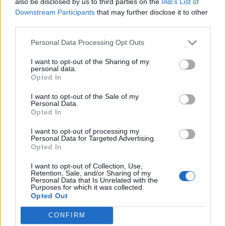
also be disclosed by us to third parties on the
IAB’s List of
Regolamento per i fondi interprofessionali per la
Downstream Participants
that may further disclose it to other
formazione continua per la concessioni di aiuti di stato
third parties.
esentati ai s
Formazienda
Personal Data Processing Opt Outs
7.260 euro
I want to opt-out of the Sharing of my
personal data.
2022-11-25
Opted In
Esonero dal versamento dei contributi previdenziali
per nuove assunzioni/trasformazioni a tempo
I want to opt-out of the Sale of my
Personal Data.
indeterminato nel bienni
Opted In
inps
477 euro
I want to opt-out of processing my
Personal Data for Targeted Advertising.
Opted In
2022-07-21
Credito d'imposta sugli investimenti pubblicitari
I want to opt-out of Collection, Use,
incrementali su quotidiani, periodici e sulle emittenti
Retention, Sale, and/or Sharing of my
televisive e r
Personal Data that Is Unrelated with the
Purposes for which it was collected.
Agenzia delle Entrate
Opted Out
1.741 euro
CONFIRM
2022-04-28