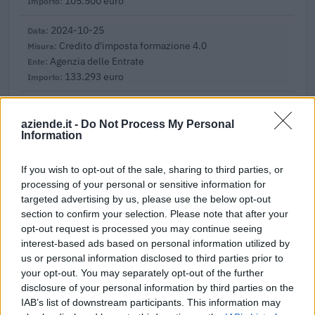
105.500 euro
2024-10-25
Credito d'imposta formazione 4.0
Agenzia delle Entrate
133.293 euro
2023-03-30
esenzioni fiscali e crediti d'imposta adottati a
aziende.it -
Do Not Process My Personal
seguito della crisi economica causata dall'epidemia di
Information
COVID-19 [con mo
agenzia delle entrate
If you wish to opt-out of the sale, sharing to third parties, or
34.104 euro
processing of your personal or sensitive information for
targeted advertising by us, please use the below opt-out
2023-03-30
section to confirm your selection. Please note that after your
COVID-19: Direct grants to SMEs engaging in
opt-out request is processed you may continue seeing
international activities and operations for the digital and
interest-based ads based on personal information utilized by
green transition
us or personal information disclosed to third parties prior to
Simest S.p.A.
your opt-out. You may separately opt-out of the further
530.578 euro
disclosure of your personal information by third parties on the
IAB’s list of downstream participants. This information may
2023-03-01