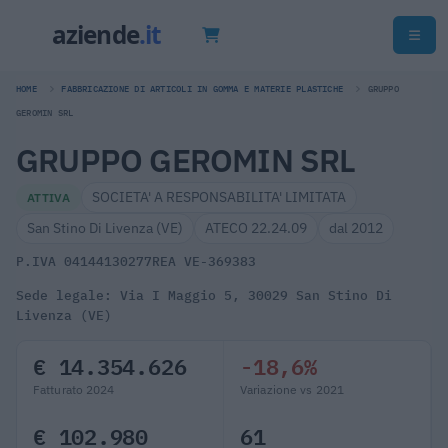
HOME
FABBRICAZIONE DI ARTICOLI IN GOMMA E MATERIE PLASTICHE
GRUPPO
GEROMIN SRL
GRUPPO GEROMIN SRL
SOCIETA' A RESPONSABILITA' LIMITATA
ATTIVA
San Stino Di Livenza (VE)
ATECO 22.24.09
dal 2012
P.IVA 04144130277
REA VE-369383
Sede legale: Via I Maggio 5, 30029 San Stino Di
Livenza (VE)
€ 14.354.626
-18,6%
Fatturato 2024
Variazione vs 2021
€ 102.980
61