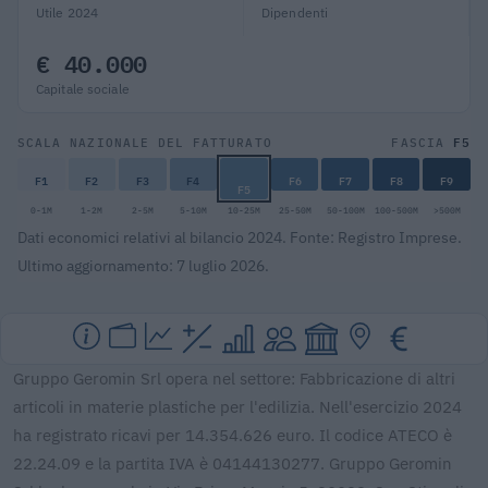
Utile 2024
Dipendenti
€ 40.000
Capitale sociale
F5
SCALA NAZIONALE DEL FATTURATO
FASCIA
F1
F2
F3
F4
F6
F7
F8
F9
F5
0-1M
1-2M
2-5M
5-10M
10-25M
25-50M
50-100M
100-500M
>500M
Dati economici relativi al bilancio 2024. Fonte: Registro Imprese.
Ultimo aggiornamento: 7 luglio 2026.
Gruppo Geromin Srl opera nel settore: Fabbricazione di altri
articoli in materie plastiche per l'edilizia. Nell'esercizio 2024
ha registrato ricavi per 14.354.626 euro. Il codice ATECO è
22.24.09 e la partita IVA è 04144130277. Gruppo Geromin