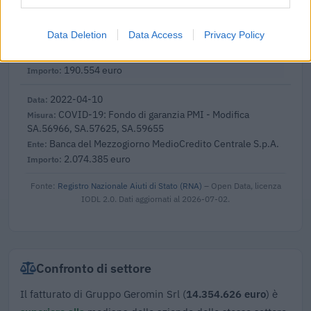
COVID-19: Direct grants to SMEs engaging in
international activities and operations for the digital and
Data Deletion
Data Access
Privacy Policy
green transition
Simest S.p.A.
190.554 euro
2022-04-10
COVID-19: Fondo di garanzia PMI - Modifica
SA.56966, SA.57625, SA.59655
Banca del Mezzogiorno MedioCredito Centrale S.p.A.
2.074.385 euro
Fonte:
Registro Nazionale Aiuti di Stato (RNA)
– Open Data, licenza
IODL 2.0. Dati aggiornati al 2026-07-02.
Confronto di settore
Il fatturato di Gruppo Geromin Srl (
14.354.626 euro
) è