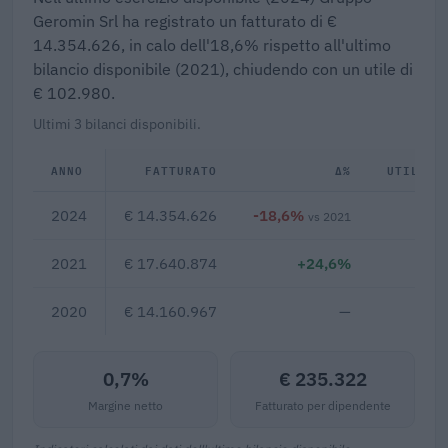
Geromin Srl ha registrato un fatturato di €
14.354.626, in calo dell'18,6% rispetto all'ultimo
bilancio disponibile (2021), chiudendo con un utile di
€ 102.980.
Ultimi 3 bilanci disponibili.
ANNO
FATTURATO
Δ%
UTILE/P
2024
€ 14.354.626
-18,6%
€ 1
vs 2021
2021
€ 17.640.874
+24,6%
2020
€ 14.160.967
—
0,7%
€ 235.322
Margine netto
Fatturato per dipendente