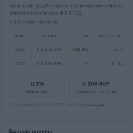
crescita del 12,4% rispetto all'esercizio precedente,
chiudendo con un utile di € 3.922.
Ultimi 2 bilanci disponibili.
ANNO
FATTURATO
Δ%
UTILE/PERDITA
2024
€ 2.851.368
+12,4%
€ 3.922
2023
€ 2.536.880
—
€ 11.315
0,1%
€ 158.409
Margine netto
Fatturato per dipendente
Indicatori calcolati dai dati dell'ultimo bilancio disponibile.
Appalti pubblici