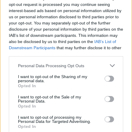
Banca del Mezzogiorno MedioCredito Centrale S.p.A.
opt-out request is processed you may continue seeing
50.000 euro
interest-based ads based on personal information utilized by
us or personal information disclosed to third parties prior to
2025-06-24
your opt-out. You may separately opt-out of the further
disclosure of your personal information by third parties on the
Fondo di garanzia per le piccole e medie imprese
IAB’s list of downstream participants. This information may
Banca del Mezzogiorno MedioCredito Centrale S.p.A.
also be disclosed by us to third parties on the
IAB’s List of
280.000 euro
Downstream Participants
that may further disclose it to other
third parties.
2025-03-28
Incentivo per ricollocazione lavorativa soggetti
Personal Data Processing Opt Outs
privi di occupazione e beneficiari dell'assicurazione
sociale per l'im
I want to opt-out of the Sharing of my
INPS
personal data.
Opted In
1.875 euro
I want to opt-out of the Sale of my
2024-12-30
Personal Data.
Fondo di garanzia per le piccole e medie imprese
Opted In
Banca del Mezzogiorno MedioCredito Centrale S.p.A.
I want to opt-out of processing my
n.d.
Personal Data for Targeted Advertising.
Opted In
2024-12-06