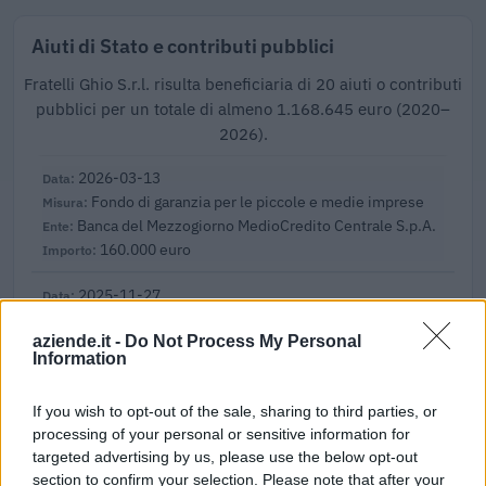
Aiuti di Stato e contributi pubblici
Fratelli Ghio S.r.l. risulta beneficiaria di 20 aiuti o contributi
pubblici per un totale di almeno 1.168.645 euro (2020–
2026).
2026-03-13
Fondo di garanzia per le piccole e medie imprese
Banca del Mezzogiorno MedioCredito Centrale S.p.A.
160.000 euro
2025-11-27
Incentivo per ricollocazione lavorativa soggetti
privi di occupazione e beneficiari dell'assicurazione
aziende.it -
Do Not Process My Personal
Information
sociale per l'im
INPS
1.330 euro
If you wish to opt-out of the sale, sharing to third parties, or
processing of your personal or sensitive information for
2025-09-12
targeted advertising by us, please use the below opt-out
Fondo di garanzia per le piccole e medie imprese
section to confirm your selection. Please note that after your