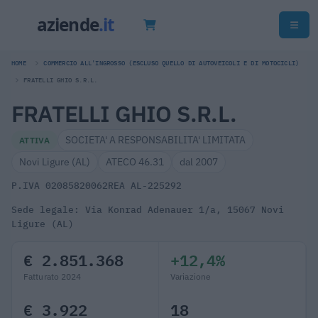
HOME
COMMERCIO ALL'INGROSSO (ESCLUSO QUELLO DI AUTOVEICOLI E DI MOTOCICLI)
FRATELLI GHIO S.R.L.
FRATELLI GHIO S.R.L.
SOCIETA' A RESPONSABILITA' LIMITATA
ATTIVA
Novi Ligure (AL)
ATECO 46.31
dal 2007
P.IVA 02085820062
REA AL-225292
Sede legale: Via Konrad Adenauer 1/a, 15067 Novi
Ligure (AL)
€ 2.851.368
+12,4%
Fatturato 2024
Variazione
€ 3.922
18