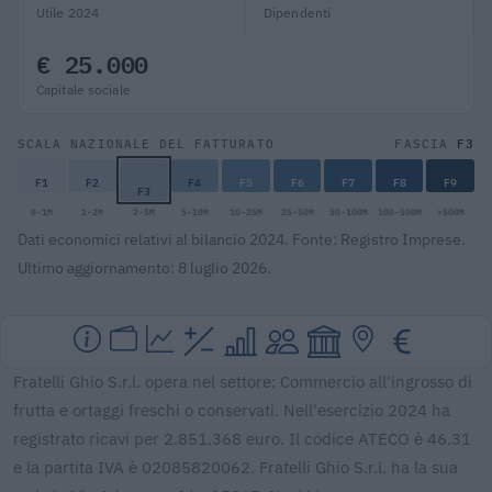
Utile 2024
Dipendenti
€ 25.000
Capitale sociale
F3
SCALA NAZIONALE DEL FATTURATO
FASCIA
F1
F2
F4
F5
F6
F7
F8
F9
F3
0-1M
1-2M
2-5M
5-10M
10-25M
25-50M
50-100M
100-500M
>500M
Dati economici relativi al bilancio 2024. Fonte: Registro Imprese.
Ultimo aggiornamento: 8 luglio 2026.
Fratelli Ghio S.r.l. opera nel settore: Commercio all'ingrosso di
frutta e ortaggi freschi o conservati. Nell'esercizio 2024 ha
registrato ricavi per 2.851.368 euro. Il codice ATECO è 46.31
e la partita IVA è 02085820062. Fratelli Ghio S.r.l. ha la sua