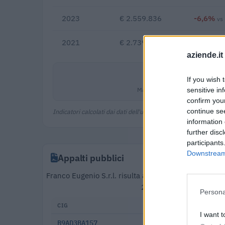
2023
€ 2.559.836
-6,6%
vs
2021
€ 2.739.898
aziende.it
1,7%
If you wish 
Margine netto
sensitive in
confirm you
continue se
Indicatori calcolati dai dati dell'ultimo bilancio disponibile.
information 
further disc
participants
Downstream 
Appalti pubblici
Franco Eugenio S.r.l. risulta aggiudicataria di 125 
2025). Partecipa inoltr
Persona
CIG
DATA
I want t
B9AD3BA157
2025-12-17