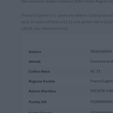
Dati economici relativi al bilancio 2024. Fonte: Registro 
Franco Eugenio S.r.l. opera nel settore: Costruzione d
euro. Il codice ATECO è 42.11 e la partita IVA è 0120
14015, San Damiano d'Asti.
Settore
INGEGNERIA 
Attività
Costruzione di
Codice Ateco
42.11
Ragione Sociale
Franco Eugenio
Natura Giuridica
SOCIETA' A R
Partita IVA
01200840054
Codice Fiscale
01200840054