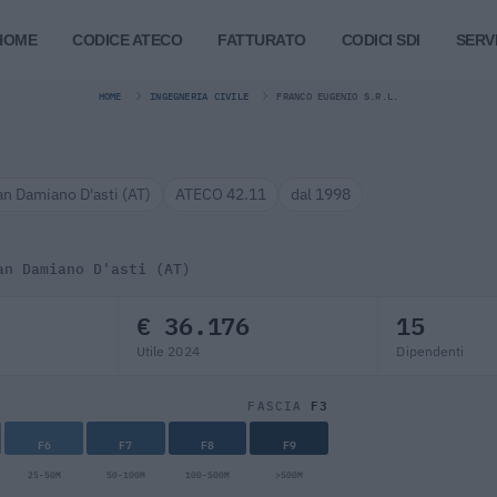
HOME
CODICE ATECO
FATTURATO
CODICI SDI
SERVI
HOME
INGEGNERIA CIVILE
FRANCO EUGENIO S.R.L.
an Damiano D'asti (AT)
ATECO 42.11
dal 1998
an Damiano D'asti (AT)
€ 36.176
15
Utile 2024
Dipendenti
F3
FASCIA
F6
F7
F8
F9
25-50M
50-100M
100-500M
>500M