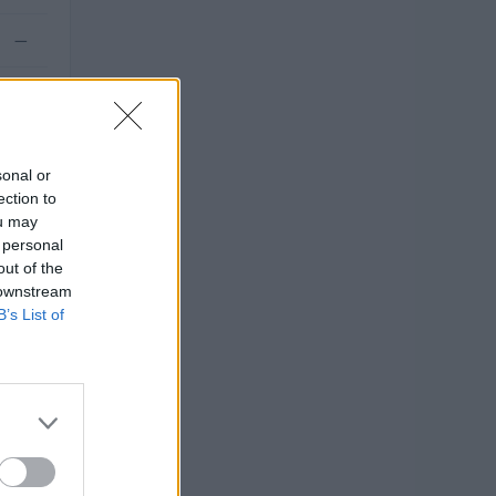
—
—
sonal or
ection to
ou may
 personal
out of the
 downstream
B’s List of
ati 2009–