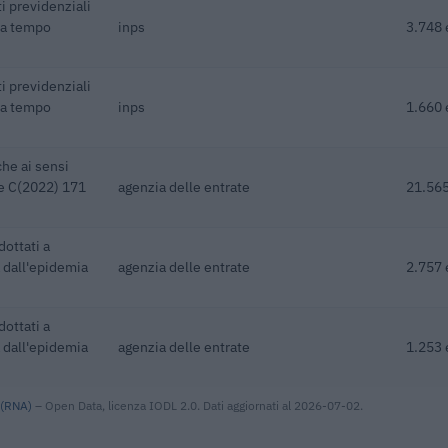
i previdenziali
 a tempo
inps
3.748 
i previdenziali
 a tempo
inps
1.660 
he ai sensi
ne C(2022) 171
agenzia delle entrate
21.565
dottati a
 dall'epidemia
agenzia delle entrate
2.757 
dottati a
 dall'epidemia
agenzia delle entrate
1.253 
 (RNA)
– Open Data, licenza IODL 2.0. Dati aggiornati al 2026-07-02.