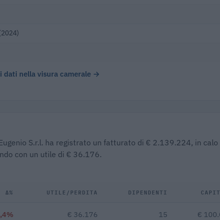
(2024)
 i dati nella visura camerale →
ugenio S.r.l. ha registrato un fatturato di € 2.139.224, in calo
ndo con un utile di € 36.176.
Δ%
UTILE/PERDITA
DIPENDENTI
CAPI
6,4%
€ 36.176
15
€ 100