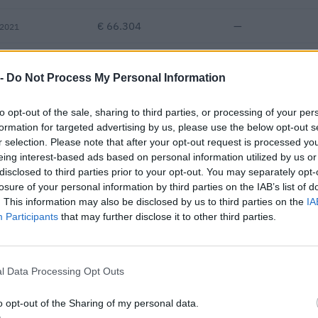
€ 66.304
—
 2021
—
—
—
 -
Do Not Process My Personal Information
€ 142.615
to opt-out of the sale, sharing to third parties, or processing of your per
Fatturato per dipendente
formation for targeted advertising by us, please use the below opt-out s
r selection. Please note that after your opt-out request is processed y
eing interest-based ads based on personal information utilized by us or
disclosed to third parties prior to your opt-out. You may separately opt-
losure of your personal information by third parties on the IAB’s list of
. This information may also be disclosed by us to third parties on the
IA
Participants
that may further disclose it to other third parties.
appalti pubblici per un importo complessivo di 15.172.457 euro (d
e a 1 procedure in raggruppamento o consorzio.
l Data Processing Opt Outs
IMPORTO AGGIUDICATO
o opt-out of the Sharing of my personal data.
13.098 euro