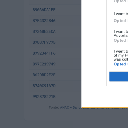
Opted 
B90AADA1FE
2025-12-10
I want t
B7F4322846
2025-08-07
Opted 
B726BE2ECA
2025-07-05
I want 
Advertis
Opted 
B7887F7775
2025-07-03
I want t
B792344FF6
2025-06-25
of my P
was col
B97E219749
2025-06-25
Opted 
B62DBD2E2E
2025-06-13
B740C91A7D
2025-06-10
992878221B
2025-06-05
Fonte:
ANAC – Banca Dati Nazionale Contratti Pubbl