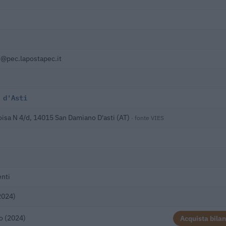
@pec.lapostapec.it
 d'Asti
oisa N 4/d, 14015 San Damiano D'asti (AT)
· fonte VIES
nti
2024)
o (2024)
Acquista bilan