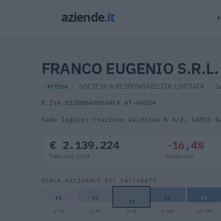
FRANCO EUGENIO S.R.L.
SOCIETA' A RESPONSABILITA' LIMITATA
S
ATTIVA
P.IVA 01200840054
REA AT-96554
Sede legale: Frazione Valdoisa N 4/d, 14015 S
€ 2.139.224
-16,4%
Fatturato 2024
Variazione
SCALA NAZIONALE DEL FATTURATO
F1
F2
F4
F5
F3
0-1M
1-2M
2-5M
5-10M
10-25M