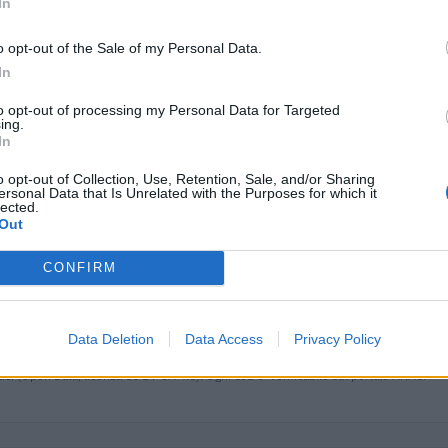
In
347.667 euro
o opt-out of the Sale of my Personal Data.
47.067 euro
In
90.542 euro
to opt-out of processing my Personal Data for Targeted
ing.
In
59.297 euro
o opt-out of Collection, Use, Retention, Sale, and/or Sharing
20.000 euro
ersonal Data that Is Unrelated with the Purposes for which it
lected.
839 euro
Out
653.391 euro
CONFIRM
139.050 euro
462.850 euro
Data Deletion
Data Access
Privacy Policy
ici
(Open Data, licenza CC BY-SA 4.0). Ogni CIG e' verificabile sul portale ANAC.