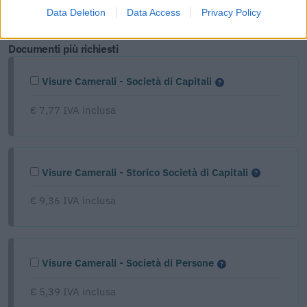
Data Deletion
Data Access
Privacy Policy
Tutti i documenti e servizi disponibili →
Documenti più richiesti
Visure Camerali - Società di Capitali
€ 7,77 IVA inclusa
Visure Camerali - Storico Società di Capitali
€ 9,36 IVA inclusa
Visure Camerali - Società di Persone
€ 5,39 IVA inclusa