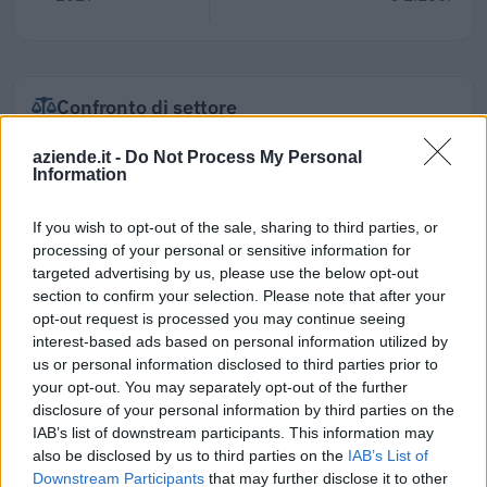
Confronto di settore
Il fatturato di Federation Des Cooperatives Valdotaines
aziende.it -
Do Not Process My Personal
Soc. Coop. Abbreviat (
1.108.118 euro
) è
superiore alla
Information
mediana delle aziende dello stesso settore in Italia
If you wish to opt-out of the sale, sharing to third parties, or
(
342.082 euro
), calcolata su 3.822 imprese.
processing of your personal or sensitive information for
Elaborazione sui bilanci depositati (Registro Imprese). Mediana per
targeted advertising by us, please use the below opt-out
divisione ATECO a livello nazionale.
section to confirm your selection. Please note that after your
opt-out request is processed you may continue seeing
interest-based ads based on personal information utilized by
us or personal information disclosed to third parties prior to
your opt-out. You may separately opt-out of the further
Dove si trova
disclosure of your personal information by third parties on the
IAB’s list of downstream participants. This information may
also be disclosed by us to third parties on the
IAB’s List of
Indirizzo:
Localita' La Maladiere 124 , 11020
Downstream Participants
that may further disclose it to other