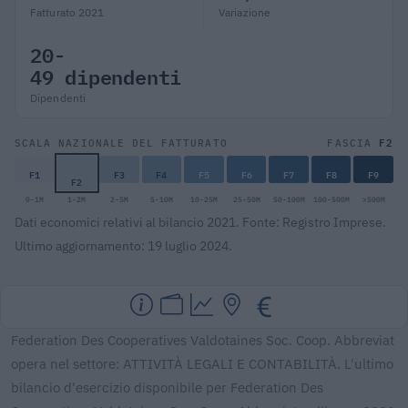
Fatturato 2021
Variazione
20-
49 dipendenti
Dipendenti
F2
SCALA NAZIONALE DEL FATTURATO
FASCIA
F1
F3
F4
F5
F6
F7
F8
F9
F2
0-1M
1-2M
2-5M
5-10M
10-25M
25-50M
50-100M
100-500M
>500M
Dati economici relativi al bilancio 2021. Fonte: Registro Imprese.
Ultimo aggiornamento: 19 luglio 2024.
Federation Des Cooperatives Valdotaines Soc. Coop. Abbreviat
opera nel settore: ATTIVITÀ LEGALI E CONTABILITÀ. L'ultimo
bilancio d'esercizio disponibile per Federation Des